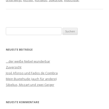
unterwegs
,
Richter
,
Ronaldo
,
Stilkunde
,
Waschbär
.
S
u
c
h
NEUESTE BEITRÄGE
e
n
…der weiße Nebel wunderbar
n
Zuversicht
a
José Afonso und Fados de Coimbra
c
Mein Buxtehude (auch für andere)
h
Sibelius, Mozart und zwei Geiger
:
NEUESTE KOMMENTARE