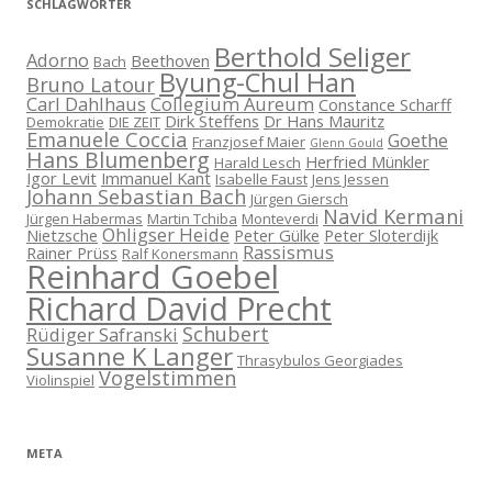
SCHLAGWÖRTER
Berthold Seliger
Adorno
Beethoven
Bach
Byung-Chul Han
Bruno Latour
Carl Dahlhaus
Collegium Aureum
Constance Scharff
Dirk Steffens
Dr Hans Mauritz
Demokratie
DIE ZEIT
Emanuele Coccia
Goethe
Franzjosef Maier
Glenn Gould
Hans Blumenberg
Herfried Münkler
Harald Lesch
Igor Levit
Immanuel Kant
Isabelle Faust
Jens Jessen
Johann Sebastian Bach
Jürgen Giersch
Navid Kermani
Jürgen Habermas
Martin Tchiba
Monteverdi
Ohligser Heide
Nietzsche
Peter Gülke
Peter Sloterdijk
Rassismus
Rainer Prüss
Ralf Konersmann
Reinhard Goebel
Richard David Precht
Schubert
Rüdiger Safranski
Susanne K Langer
Thrasybulos Georgiades
Vogelstimmen
Violinspiel
META