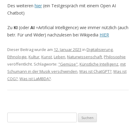
Des weiteren
hier
(ein Testgespräch mit einem Open AI
Chatbot)
Zu
KI
(oder
AI
=Artificial Intelligence) wie immer nützlich (auch
betr. Für und Wider) nachzulesen bei Wikipedia
HIER
Dieser Beitrag wurde am
12. Januar 2023
in
Digitalisierung
,
Ethnologie
,
Kultur
,
Kunst
,
Leben
,
Naturwissenschaft
,
Philosophie
veröffentlicht. Schlagworte:
"Gemüse"
,
Künstliche Intelligenz
,
mit
Schumann in der Musik verschwinden
,
Was ist ChatGPT?
,
Was ist
COG?
,
Was ist LaMBDA?
.
S
u
c