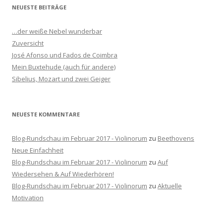
h
NEUESTE BEITRÄGE
e
n
…der weiße Nebel wunderbar
n
Zuversicht
a
José Afonso und Fados de Coimbra
c
Mein Buxtehude (auch für andere)
h
Sibelius, Mozart und zwei Geiger
:
NEUESTE KOMMENTARE
Blog-Rundschau im Februar 2017 - Violinorum
zu
Beethovens
Neue Einfachheit
Blog-Rundschau im Februar 2017 - Violinorum
zu
Auf
Wiedersehen & Auf Wiederhören!
Blog-Rundschau im Februar 2017 - Violinorum
zu
Aktuelle
Motivation