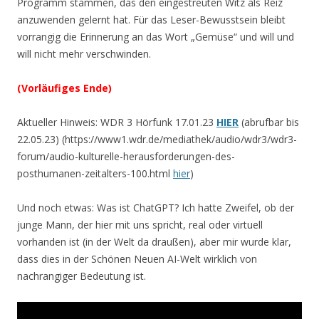
Programm stammen, das den eingestreuten Witz als Reiz
anzuwenden gelernt hat. Für das Leser-Bewusstsein bleibt
vorrangig die Erinnerung an das Wort „Gemüse“ und will und
will nicht mehr verschwinden.
(Vorläufiges Ende)
Aktueller Hinweis: WDR 3 Hörfunk 17.01.23
HIER
(abrufbar bis
22.05.23) (https://www1.wdr.de/mediathek/audio/wdr3/wdr3-
forum/audio-kulturelle-herausforderungen-des-
posthumanen-zeitalters-100.html
hier
)
Und noch etwas: Was ist ChatGPT? Ich hatte Zweifel, ob der
junge Mann, der hier mit uns spricht, real oder virtuell
vorhanden ist (in der Welt da draußen), aber mir wurde klar,
dass dies in der Schönen Neuen AI-Welt wirklich von
nachrangiger Bedeutung ist.