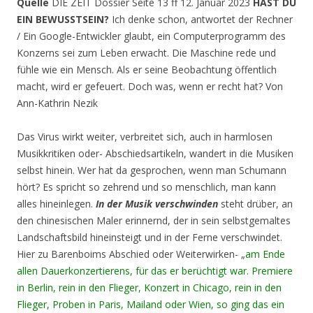
Quelle
DIE ZEIT Dossier Seite 13 ff 12. Januar 2023
HAST DU
EIN BEWUSSTSEIN?
Ich denke schon, antwortet der Rechner
/ Ein Google-Entwickler glaubt, ein Computerprogramm des
Konzerns sei zum Leben erwacht. Die Maschine rede und
fühle wie ein Mensch. Als er seine Beobachtung öffentlich
macht, wird er gefeuert. Doch was, wenn er recht hat? Von
Ann-Kathrin Nezik
Das Virus wirkt weiter, verbreitet sich, auch in harmlosen
Musikkritiken oder- Abschiedsartikeln, wandert in die Musiken
selbst hinein. Wer hat da gesprochen, wenn man Schumann
hört? Es spricht so zehrend und so menschlich, man kann
alles hineinlegen.
In der Musik verschwinden
steht drüber, an
den chinesischen Maler erinnernd, der in sein selbstgemaltes
Landschaftsbild hineinsteigt und in der Ferne verschwindet.
Hier zu Barenboims Abschied oder Weiterwirken- „
am Ende
allen Dauerkonzertierens, für das er berüchtigt war. Premiere
in Berlin, rein in den Flieger, Konzert in Chicago, rein in den
Flieger, Proben in Paris, Mailand oder Wien, so ging das ein