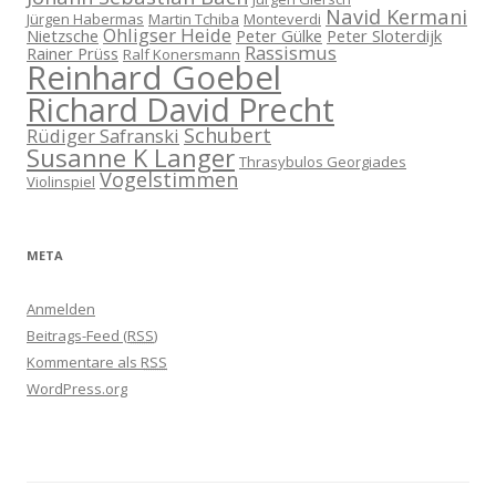
Navid Kermani
Jürgen Habermas
Martin Tchiba
Monteverdi
Ohligser Heide
Nietzsche
Peter Gülke
Peter Sloterdijk
Rassismus
Rainer Prüss
Ralf Konersmann
Reinhard Goebel
Richard David Precht
Schubert
Rüdiger Safranski
Susanne K Langer
Thrasybulos Georgiades
Vogelstimmen
Violinspiel
META
Anmelden
Beitrags-Feed (
RSS
)
Kommentare als
RSS
WordPress.org