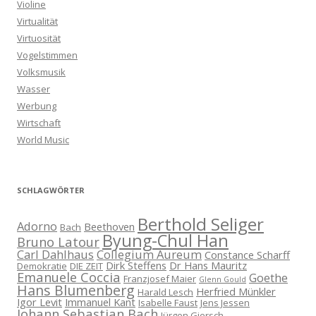
Violine
Virtualität
Virtuosität
Vogelstimmen
Volksmusik
Wasser
Werbung
Wirtschaft
World Music
SCHLAGWÖRTER
Berthold Seliger
Adorno
Beethoven
Bach
Byung-Chul Han
Bruno Latour
Carl Dahlhaus
Collegium Aureum
Constance Scharff
Dirk Steffens
Dr Hans Mauritz
Demokratie
DIE ZEIT
Emanuele Coccia
Goethe
Franzjosef Maier
Glenn Gould
Hans Blumenberg
Herfried Münkler
Harald Lesch
Igor Levit
Immanuel Kant
Isabelle Faust
Jens Jessen
Johann Sebastian Bach
Jürgen Giersch