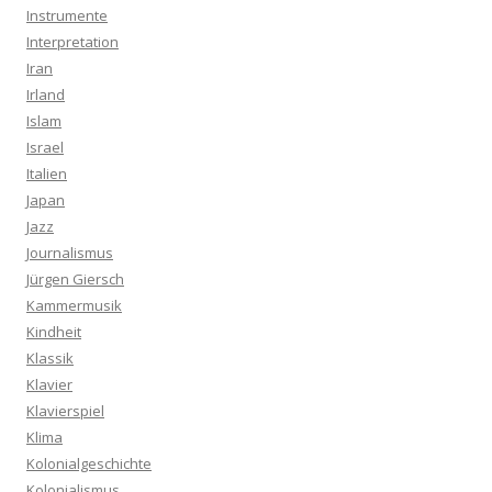
Instrumente
Interpretation
Iran
Irland
Islam
Israel
Italien
Japan
Jazz
Journalismus
Jürgen Giersch
Kammermusik
Kindheit
Klassik
Klavier
Klavierspiel
Klima
Kolonialgeschichte
Kolonialismus