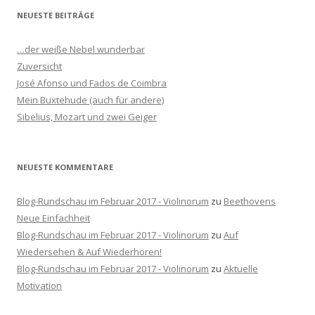
h
NEUESTE BEITRÄGE
e
n
…der weiße Nebel wunderbar
n
Zuversicht
a
José Afonso und Fados de Coimbra
c
Mein Buxtehude (auch für andere)
h
Sibelius, Mozart und zwei Geiger
:
NEUESTE KOMMENTARE
Blog-Rundschau im Februar 2017 - Violinorum
zu
Beethovens
Neue Einfachheit
Blog-Rundschau im Februar 2017 - Violinorum
zu
Auf
Wiedersehen & Auf Wiederhören!
Blog-Rundschau im Februar 2017 - Violinorum
zu
Aktuelle
Motivation