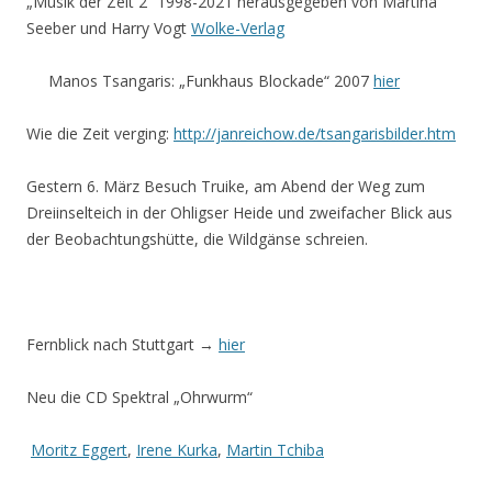
„Musik der Zeit 2“ 1998-2021 herausgegeben von Martina
Seeber und Harry Vogt
Wolke-Verlag
Manos Tsangaris: „Funkhaus Blockade“ 2007
hier
Wie die Zeit verging:
http://janreichow.de/tsangarisbilder.htm
Gestern 6. März Besuch Truike, am Abend der Weg zum
Dreiinselteich in der Ohligser Heide und zweifacher Blick aus
der Beobachtungshütte, die Wildgänse schreien.
Fernblick nach Stuttgart →
hier
Neu die CD Spektral „Ohrwurm“
Moritz Eggert
,
Irene Kurka
,
Martin Tchiba