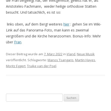
die Fran beigelegt hat, der Weitgereiste; gewiss hat er, als
Aristoteles-Fachmann, wieder heilige orthodoxe Stätten
besucht. Und tatsächlich, es ist so:
links oben, auf dem Berg! weiteres
hier
: gehen Sie im Wiki-
Link auf das Panorama-Foto, man kann es zweimal
vergrößern und die Kirche heranzoomen. Bonus-Info: Mehr
über
Fran
.
Dieser Beitrag wurde am
7. März 2022
in
Irland
,
Neue Musik
veröffentlicht. Schlagworte:
Manos Tsangaris
,
Martin Hayes
,
Moritz Eggert
,
Truike van der Poel
.
S
u
c