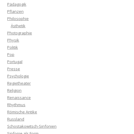
Pädagogik
Pflanzen
Philosophie
Ästhetik
Photographie
Physik
Politik
Pop
Portugal
Presse
Psychologie
Regietheater
Religion
Renaissance
Rhythmus
Römische Antike
Russland
Schostakowitsch-Sinfonien
Sinfonie als Form