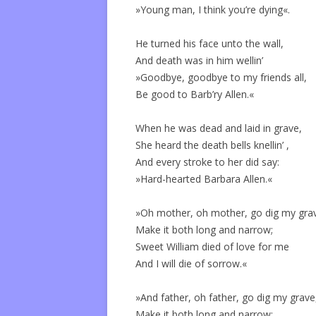
»Young man, I think you’re dying«.
He turned his face unto the wall,
And death was in him wellin’
»Goodbye, goodbye to my friends all,
Be good to Barb’ry Allen.«
When he was dead and laid in grave,
She heard the death bells knellin’ ,
And every stroke to her did say:
»Hard-hearted Barbara Allen.«
»Oh mother, oh mother, go dig my gra
Make it both long and narrow;
Sweet William died of love for me
And I will die of sorrow.«
»And father, oh father, go dig my grave
Make it both long and narrow;