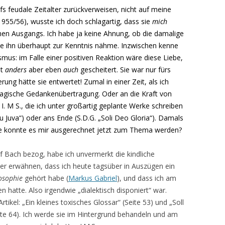
s feudale Zeitalter zurückverweisen, nicht auf meine
1955/56), wusste ich doch schlagartig, dass sie
mich
chen Ausgangs. Ich habe ja keine Ahnung, ob die damalige
e ihn überhaupt zur Kenntnis nähme. Inzwischen kenne
mus: im Falle einer positiven Reaktion wäre diese Liebe,
ht
anders
aber eben
auch
gescheitert. Sie war nur fürs
rung hätte sie entwertet! Zumal in einer Zeit, als ich
agische Gedankenübertragung. Oder an die Kraft von
 M S., die ich unter großartig
geplante Werke schreiben
su Juva“) oder ans Ende (S.D.G. „Soli Deo Gloria“). Damals
Wie konnte es mir ausgerechnet jetzt zum Thema werden?
f Bach bezog, habe ich unvermerkt die kindliche
ber erwähnen, dass ich heute tagsüber in Auszügen ein
osophie
gehört habe (
Markus Gabriel
), und dass ich am
hatte. Also irgendwie „dialektisch disponiert“ war.
tikel: „Ein kleines toxisches Glossar“ (Seite 53) und „Soll
ite 64). Ich werde sie im Hintergrund behandeln und am