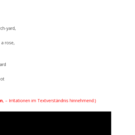
rch-yard,
 a rose,
ard
not
en
, – Irritationen im Textverständnis hinnehmend:)