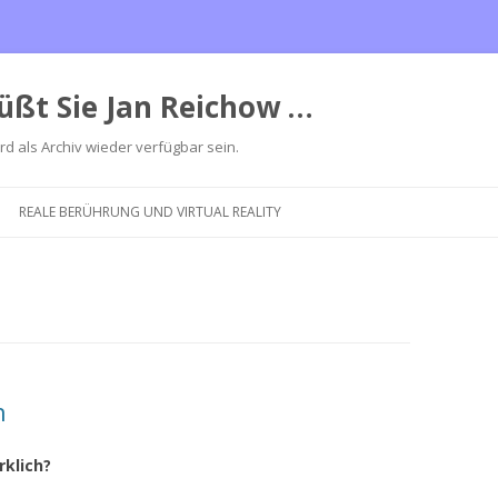
üßt Sie Jan Reichow …
ird als Archiv wieder verfügbar sein.
Zum
Inhalt
REALE BERÜHRUNG UND VIRTUAL REALITY
springen
n
klich?