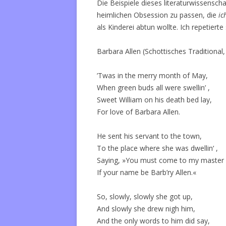
Die Beispiele dieses literaturwissenscha
heimlichen Obsession zu passen, die
ic
als Kinderei abtun wollte. Ich repetiert
Barbara Allen (Schottisches Traditional
’Twas in the merry month of May,
When green buds all were swellin’ ,
Sweet William on his death bed lay,
For love of Barbara Allen.
He sent his servant to the town,
To the place where she was dwellin‘ ,
Saying, »You must come to my master 
If your name be Barb’ry Allen.«
So, slowly, slowly she got up,
And slowly she drew nigh him,
And the only words to him did say,