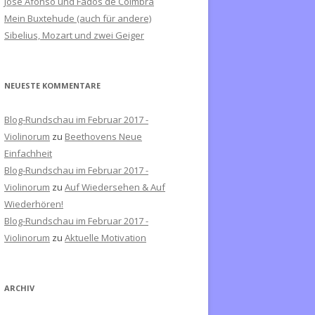
José Afonso und Fados de Coimbra
c
Mein Buxtehude (auch für andere)
h
Sibelius, Mozart und zwei Geiger
:
NEUESTE KOMMENTARE
Blog-Rundschau im Februar 2017 -
Violinorum
zu
Beethovens Neue
Einfachheit
Blog-Rundschau im Februar 2017 -
Violinorum
zu
Auf Wiedersehen & Auf
Wiederhören!
Blog-Rundschau im Februar 2017 -
Violinorum
zu
Aktuelle Motivation
ARCHIV