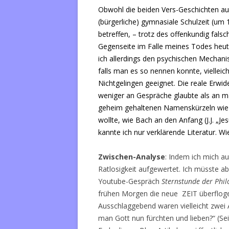
Obwohl die beiden Vers-Geschichten auf
(bürgerliche) gymnasiale Schulzeit (um 
betreffen, – trotz des offenkundig fals
Gegenseite im Falle meines Todes heut
ich allerdings den psychischen Mechanis
falls man es so nennen konnte, vielleic
Nichtgelingen geeignet. Die reale Erwide
weniger an Gespräche glaubte als an m
geheim gehaltenen Namenskürzeln wie I.
wollte, wie Bach an den Anfang (J.J. „Je
kannte ich nur verklärende Literatur. 
Zwischen-Analyse
: Indem ich mich au
Ratlosigkeit aufgewertet. Ich müsste a
Youtube-Gespräch
Sternstunde der Phil
frühen Morgen die neue ZEIT überflogen 
Ausschlaggebend waren vielleicht zwei Ar
man Gott nun fürchten und lieben?“ (Se