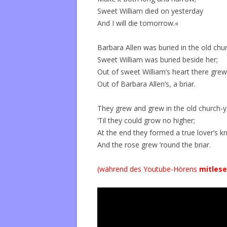
Sweet William died on yesterday
And I will die tomorrow.«
Barbara Allen was buried in the old chu
Sweet William was buried beside her;
Out of sweet William’s heart there grew
Out of Barbara Allen’s, a briar.
They grew and grew in the old church-y
‘Til they could grow no higher;
At the end they formed a true lover’s k
And the rose grew ’round the briar.
(während des Youtube-Hörens
mitles