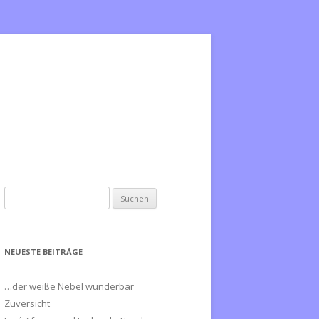
S
u
c
h
NEUESTE BEITRÄGE
e
n
…der weiße Nebel wunderbar
n
Zuversicht
a