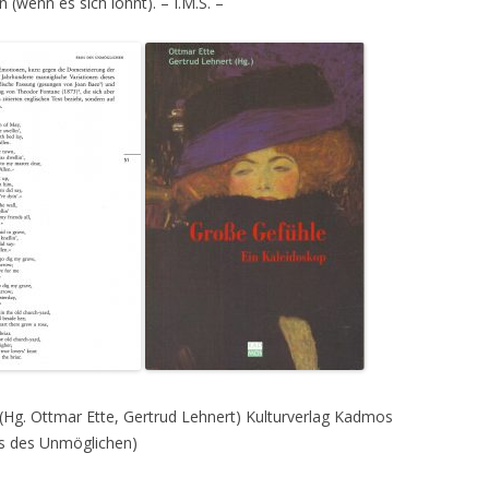
 (wenn es sich lohnt). – I.M.S. –
(Hg. Ottmar Ette, Gertrud Lehnert) Kulturverlag Kadmos
s des Unmöglichen)