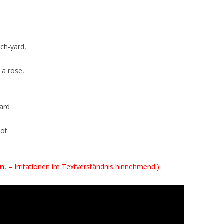
rch-yard,
 a rose,
ard
not
en
, – Irritationen im Textverständnis hinnehmend:)