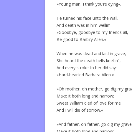
»Young man, I think you’re dying«.
He turned his face unto the wall,
And death was in him wellin’
»Goodbye, goodbye to my friends all,
Be good to Barb’ry Allen.«
When he was dead and laid in grave,
She heard the death bells knellin’ ,
And every stroke to her did say:
»Hard-hearted Barbara Allen.«
»Oh mother, oh mother, go dig my gra
Make it both long and narrow;
Sweet William died of love for me
And I will die of sorrow.«
»And father, oh father, go dig my grave
Make it both long and narrow;