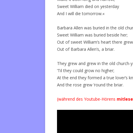
Sweet William died on yesterday
And I will die tomorrow.«
Barbara Allen was buried in the old chu
Sweet William was buried beside her;
Out of sweet William’s heart there grew
Out of Barbara Allen’s, a briar.
They grew and grew in the old church-y
‘Til they could grow no higher;
At the end they formed a true lover’s k
And the rose grew ’round the briar.
(während des Youtube-Hörens
mitles