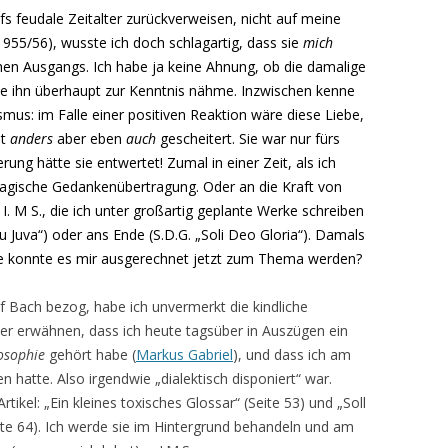
s feudale Zeitalter zurückverweisen, nicht auf meine
1955/56), wusste ich doch schlagartig, dass sie
mich
chen Ausgangs. Ich habe ja keine Ahnung, ob die damalige
e ihn überhaupt zur Kenntnis nähme. Inzwischen kenne
mus: im Falle einer positiven Reaktion wäre diese Liebe,
ht
anders
aber eben
auch
gescheitert. Sie war nur fürs
rung hätte sie entwertet! Zumal in einer Zeit, als ich
agische Gedankenübertragung. Oder an die Kraft von
 M S., die ich unter großartig
geplante Werke schreiben
su Juva“) oder ans Ende (S.D.G. „Soli Deo Gloria“). Damals
Wie konnte es mir ausgerechnet jetzt zum Thema werden?
f Bach bezog, habe ich unvermerkt die kindliche
ber erwähnen, dass ich heute tagsüber in Auszügen ein
osophie
gehört habe (
Markus Gabriel
), und dass ich am
hatte. Also irgendwie „dialektisch disponiert“ war.
tikel: „Ein kleines toxisches Glossar“ (Seite 53) und „Soll
ite 64). Ich werde sie im Hintergrund behandeln und am