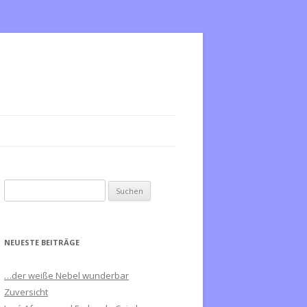
S
u
c
h
NEUESTE BEITRÄGE
e
n
…der weiße Nebel wunderbar
n
Zuversicht
a