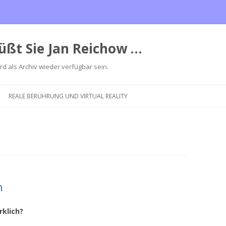
üßt Sie Jan Reichow …
ird als Archiv wieder verfügbar sein.
Zum
Inhalt
REALE BERÜHRUNG UND VIRTUAL REALITY
springen
n
klich?