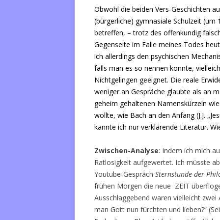
Obwohl die beiden Vers-Geschichten auf
(bürgerliche) gymnasiale Schulzeit (um 
betreffen, – trotz des offenkundig fals
Gegenseite im Falle meines Todes heut
ich allerdings den psychischen Mechanis
falls man es so nennen konnte, vielleic
Nichtgelingen geeignet. Die reale Erwide
weniger an Gespräche glaubte als an m
geheim gehaltenen Namenskürzeln wie I.
wollte, wie Bach an den Anfang (J.J. „Je
kannte ich nur verklärende Literatur. 
Zwischen-Analyse
: Indem ich mich au
Ratlosigkeit aufgewertet. Ich müsste a
Youtube-Gespräch
Sternstunde der Phil
frühen Morgen die neue ZEIT überflogen 
Ausschlaggebend waren vielleicht zwei Ar
man Gott nun fürchten und lieben?“ (Se