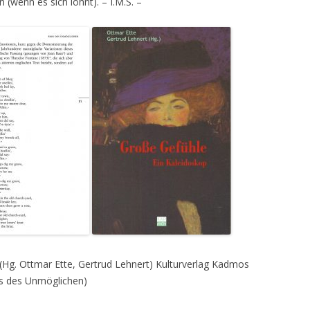
 (wenn es sich lohnt). – I.M.S. –
(Hg. Ottmar Ette, Gertrud Lehnert) Kulturverlag Kadmos
s des Unmöglichen)