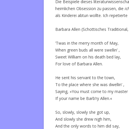
Die Beispiele dieses literaturwissenscha
heimlichen Obsession zu passen, die
ic
als Kinderei abtun wollte. Ich repetiert
Barbara Allen (Schottisches Traditional
’Twas in the merry month of May,
When green buds all were swellin’ ,
Sweet William on his death bed lay,
For love of Barbara Allen.
He sent his servant to the town,
To the place where she was dwellin‘ ,
Saying, »You must come to my master 
If your name be Barb’ry Allen.«
So, slowly, slowly she got up,
And slowly she drew nigh him,
And the only words to him did say,