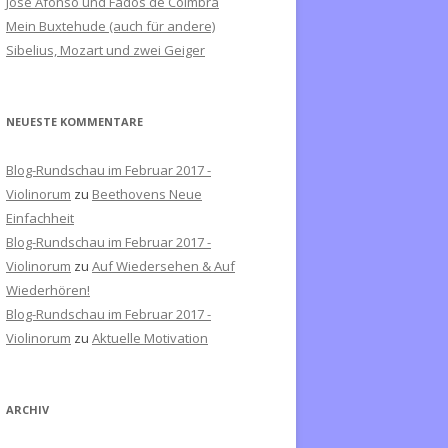
José Afonso und Fados de Coimbra
c
Mein Buxtehude (auch für andere)
h
Sibelius, Mozart und zwei Geiger
:
NEUESTE KOMMENTARE
Blog-Rundschau im Februar 2017 -
Violinorum
zu
Beethovens Neue
Einfachheit
Blog-Rundschau im Februar 2017 -
Violinorum
zu
Auf Wiedersehen & Auf
Wiederhören!
Blog-Rundschau im Februar 2017 -
Violinorum
zu
Aktuelle Motivation
ARCHIV