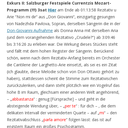
Exkurs II: Salzburger Festspiele Currentzis Mozart-
Programm (!!!) 3sat
Hier
am Ende ab 01:13:58 Rezitativ u
Arie “Non mi dir“ aus „Don Giovanni“, einzigartig gesungen
von Nadezhda Pavlova, Sopran, derselben Sängerin die in der
Don-Giovanni-Aufnahme
als Donna Anna mit derselben Aria
(und dem vorangehenden Rezitativo „Crudele?“) ab 3:09:46
bis 3:16:26 zu erleben war. Die Wirkung dieses Stückes steht
und fällt mit dem hohen Register der Sängerin. Berückend
schön, wenn nach dem Rezitativ-Anfang bereits im Orchester
die Cantilene der Larghetto-Arie einsetzt, als sei es ein Zitat
(ich glaubte, diese Melodie schon von Don Ottavio gehört zu
haben), stattdessen scheint die Stimme zum Rezitativischen
zurückzulenken, und dann steht plötzlich wie ein Vogelruf das
hohe B im Raum, gleichsam einer anderen Welt angehörend,
– „
abbastanza
“ : genug [Fürsprache] – und geht in die
absteigende Wendung über, – „
per te
“ : für dich – , die dem
delikaten Intervall der verminderten Quarte – auf „
mi
“ – den
Rezitativabschluss „
parla amore
“ folgen lässt: das ist auf
engstem Raum ein großes Psychogramm.