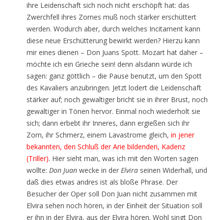
ihre Leidenschaft sich noch nicht erschöpft hat: das
Zwerchfell ihres Zornes muß noch stärker erschüttert
werden. Wodurch aber, durch welches Incitament kann
diese neue Erschütterung bewirkt werden? Hierzu kann
mir eines dienen – Don Juans Spott. Mozart hat daher –
möchte ich ein Grieche sein! denn alsdann würde ich
sagen: ganz göttlich – die Pause benutzt, um den Spott
des Kavaliers anzubringen. Jetzt lodert die Leidenschaft
stärker auf; noch gewaltiger bricht sie in ihrer Brust, noch
gewaltiger in Tönen hervor. Einmal noch wiederholt sie
sich; dann erbebt ihr Inneres, dann ergießen sich ihr
Zorn, ihr Schmerz, einem Lavastrome gleich,
in jener
bekannten, den Schluß der Arie bildenden, Kadenz
(Triller)
. Hier sieht man, was ich mit den Worten sagen
wollte:
Don Juan
wecke in der
Elvira
seinen Widerhall, und
daß dies etwas andres ist als bloße Phrase. Der
Besucher der Oper soll Don Juan nicht zusammen mit
Elvira sehen noch hören, in der Einheit der Situation soll
er ihn in der Elvira, aus der Elvira hören. Wohl singt Don