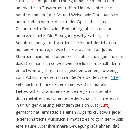
steht.
[ , ]
Don Juan im Hintergrunde, vielmehr in dem
unerwarteten Zusammentreffen. Und das Interesse
beruhte dann auf der Art und Weise, wie Don Juan sich
heraushelfen würde. Auch in der Oper erhält das
Zusammentreffen seine Bedeutung, aber eine sehr
untergeordnete. Die Begegnung will gesehen, die
Situation aber gehört werden. Die Einheit der letzteren ist
nun die Harmonie, in welcher Elviras und Don Juans
Stimmen ineinander tönen. Es ist daher auch ganz richtig,
daß Don Juan sich so weit wie möglich zurückhält; denn
er soll womöglich gar nicht gesehen werden, so wenig
vom Publikum als von Elvira. Die Arie der letzteren
[119]
setzt sich fort. Ihre Leidenschaft weiß ich nur als
Liebeshaß zu charakterisieren, eine gemischte, aber
doch metallreiche, tönende Leidenschaft. Ihr Inneres ist
in unruhiger Wallung. Nachdem sie sich Lust
[Luft]
gemacht hat, ermattet sie einen Augenblick, sowie jeder
leidenschaftliche Ausbruch ermattet: es folgt in der Musik
eine Pause. Aber ihre innere Bewegung läßt ahnen, daß