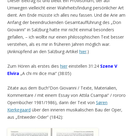
Dieser Beitrag ist und bleibt ein Provisorium, der auf
Umwegen vielleicht einer Wahrheitsfindung persönlicher Art
dient. Am Ende müsste ich alles neu fassen. Und die Arie am
Anfang der beeindruckenden Gesamtaufführung des „Don
Giovanni“ in Salzburg hatte mir nicht einmal besonders
gefallen, – ich wollte nur einen philosophischen Text besser
verstehen, als es mir in früheren Jahren möglich war.
(Anknüpfend an den Salzburg-Artikel
hier
.)
Zum Hören als erstes dies
hier
einstellen 31:24
Szene V
Elvira
„A chi mi dice mai“ (38:05)
Zitate aus dem Buch“Don Giovanni / Texte, Materialien,
Kommentare / mit einem Essay von Attila Csampai“ / rororo
Opernbücher 1981/1986), darin der Text von
Søren
Kierkegaard
über den inneren musikalischen Bau der Oper,
aus „Entweder-Oder“ (1842):