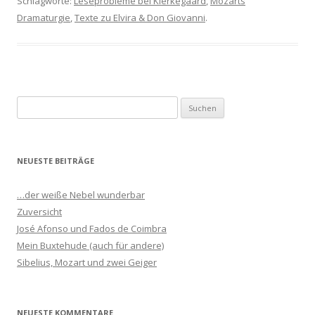
Schlagworte:
Leseprobleme bei Kierkegaard
,
Mozarts
Dramaturgie
,
Texte zu Elvira & Don Giovanni
.
S
u
c
h
NEUESTE BEITRÄGE
e
n
…der weiße Nebel wunderbar
n
Zuversicht
a
José Afonso und Fados de Coimbra
c
Mein Buxtehude (auch für andere)
h
Sibelius, Mozart und zwei Geiger
:
NEUESTE KOMMENTARE