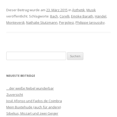
Dieser Beitrag wurde am
23. März 2015
in
Ästhetik
,
Musik
veröffentlicht. Schlagworte:
Bach
,
Corelli
,
Emöke Barath
,
Händel
,
Monteverdi
,
Nathalie Stutzmann
,
Pergolesi
,
Philippe Jaroussky
.
S
u
c
h
NEUESTE BEITRÄGE
e
n
…der weiße Nebel wunderbar
n
Zuversicht
a
José Afonso und Fados de Coimbra
c
Mein Buxtehude (auch für andere)
h
Sibelius, Mozart und zwei Geiger