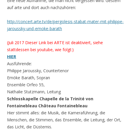
Eine neue Aufnahme, die man nicht vergessen wird. Gestern
auf arte und dort auch nachzuhören:
http://concert.arte.tv/de/pergolesis-stabat-mater-mit-philippe-
jaroussky-und-emoke-barath
(Juli 2017 Dieser Link bei ARTE ist deaktiviert, siehe
stattdessen bei youtube, wie folgt:)
HIER
Ausführende:
Philippe Jaroussky, Countertenor
Emöke Barath, Sopran
Ensemble Orfeo 55,
Nathalie Stutzmann, Leitung
Schlosskapelle Chapelle de la Trinité von
Fontainebleau Château Fontainebleau
Hier stimmt alles: die Musik, die Kameraführung, die
Menschen, die Stimmen, das Ensemble, die Leitung, der Ort,
das Licht, die Düsternis.