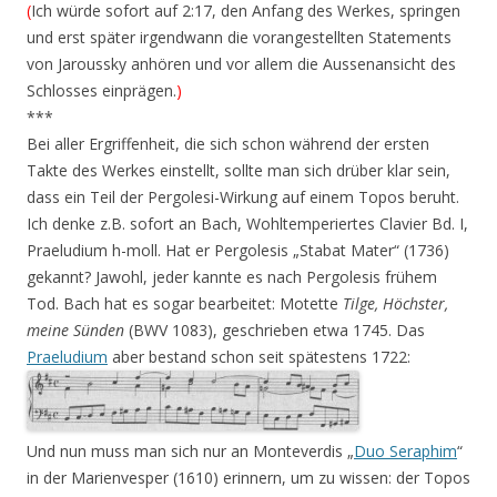
(
Ich würde sofort auf 2:17, den Anfang des Werkes, springen
und erst später irgendwann die vorangestellten Statements
von Jaroussky anhören und vor allem die Aussenansicht des
Schlosses einprägen.
)
***
Bei aller Ergriffenheit, die sich schon während der ersten
Takte des Werkes einstellt, sollte man sich drüber klar sein,
dass ein Teil der Pergolesi-Wirkung auf einem Topos beruht.
Ich denke z.B. sofort an Bach, Wohltemperiertes Clavier Bd. I,
Praeludium h-moll. Hat er Pergolesis „Stabat Mater“ (1736)
gekannt? Jawohl, jeder kannte es nach Pergolesis frühem
Tod. Bach hat es sogar bearbeitet: Motette
Tilge, Höchster,
meine Sünden
(BWV 1083), geschrieben etwa 1745. Das
Praeludium
aber bestand schon seit spätestens 1722:
Und nun muss man sich nur an Monteverdis „
Duo Seraphim
“
in der Marienvesper (1610) erinnern, um zu wissen: der Topos