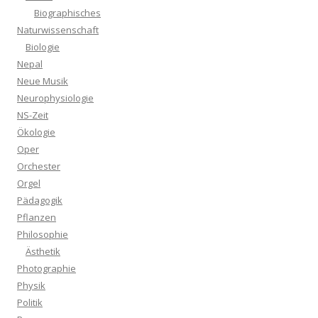
Biographisches
Naturwissenschaft
Biologie
Nepal
Neue Musik
Neurophysiologie
NS-Zeit
Ökologie
Oper
Orchester
Orgel
Pädagogik
Pflanzen
Philosophie
Ästhetik
Photographie
Physik
Politik