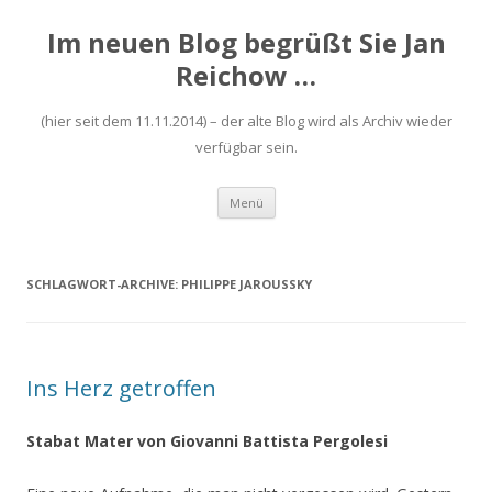
Im neuen Blog begrüßt Sie Jan
Reichow …
(hier seit dem 11.11.2014) – der alte Blog wird als Archiv wieder
verfügbar sein.
Zum
Menü
Inhalt
springen
SCHLAGWORT-ARCHIVE:
PHILIPPE JAROUSSKY
Ins Herz getroffen
Stabat Mater von Giovanni Battista Pergolesi