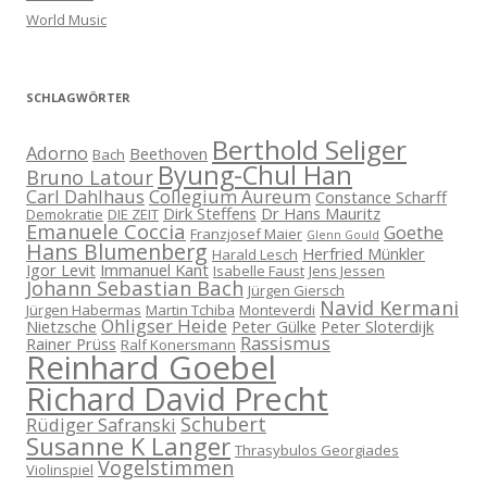
World Music
SCHLAGWÖRTER
Berthold Seliger
Adorno
Beethoven
Bach
Byung-Chul Han
Bruno Latour
Carl Dahlhaus
Collegium Aureum
Constance Scharff
Dirk Steffens
Dr Hans Mauritz
Demokratie
DIE ZEIT
Emanuele Coccia
Goethe
Franzjosef Maier
Glenn Gould
Hans Blumenberg
Herfried Münkler
Harald Lesch
Igor Levit
Immanuel Kant
Isabelle Faust
Jens Jessen
Johann Sebastian Bach
Jürgen Giersch
Navid Kermani
Jürgen Habermas
Martin Tchiba
Monteverdi
Ohligser Heide
Nietzsche
Peter Gülke
Peter Sloterdijk
Rassismus
Rainer Prüss
Ralf Konersmann
Reinhard Goebel
Richard David Precht
Schubert
Rüdiger Safranski
Susanne K Langer
Thrasybulos Georgiades
Vogelstimmen
Violinspiel