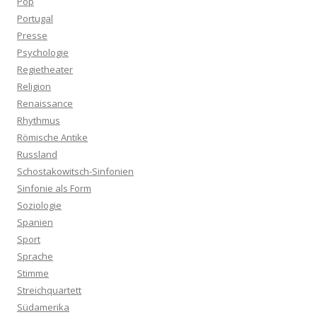
Pop
Portugal
Presse
Psychologie
Regietheater
Religion
Renaissance
Rhythmus
Römische Antike
Russland
Schostakowitsch-Sinfonien
Sinfonie als Form
Soziologie
Spanien
Sport
Sprache
Stimme
Streichquartett
Südamerika