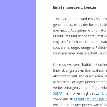
Entstehungszeit: Leipzig
“Das G-Dur” – so wird BWV 541 im
genannt – ist eines der bekanntes
überhaupt. Aus gutem Grund natürl
Präludiums und der heitere Ernst 
sogleich für sich ein. Darüber hin
souveräne, ungezwungene Faktur de
vollkommener Meisterschaft Bachs
Die musikwissenschaftliche Quelle
Entwicklungsstadien hochwahrschei
Abschriften läßt sich erschließen, 
allerersten Leipziger Jahren entst
Verbesserungen vor und fügte zei
528/3
in e-moll ein (vgl. das zur
Ent
sowie das zu
Präludium und Fuge
erst in den 1740er Jahren, wie es 