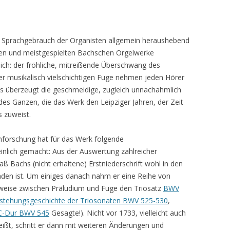
 Sprachgebrauch der Organisten allgemein heraushebend
ten und meistgespielten Bachschen Orgelwerke
ich: der fröhliche, mitreißende Überschwang des
der musikalisch vielschichtigen Fuge nehmen jeden Hörer
aus überzeugt die geschmeidige, zugleich unnachahmlich
s Ganzen, die das Werk den Leipziger Jahren, der Zeit
 zuweist.
nforschung hat für das Werk folgende
nlich gemacht: Aus der Auswertung zahlreicher
daß Bachs (nicht erhaltene) Erstniederschrift wohl in den
anden ist. Um einiges danach nahm er eine Reihe von
tweise zwischen Präludium und Fuge den Triosatz
BWV
stehungsgeschichte der Triosonaten BWV 525-530
,
 C-Dur BWV 545
Gesagte!). Nicht vor 1733, vielleicht auch
heißt, schritt er dann mit weiteren Änderungen und