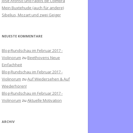
José Afonso und Fados de Coimbra
c
Mein Buxtehude (auch für andere)
h
Sibelius, Mozart und zwei Geiger
:
NEUESTE KOMMENTARE
Blog-Rundschau im Februar 2017 -
Violinorum
zu
Beethovens Neue
Einfachheit
Blog-Rundschau im Februar 2017 -
Violinorum
zu
Auf Wiedersehen & Auf
Wiederhören!
Blog-Rundschau im Februar 2017 -
Violinorum
zu
Aktuelle Motivation
ARCHIV