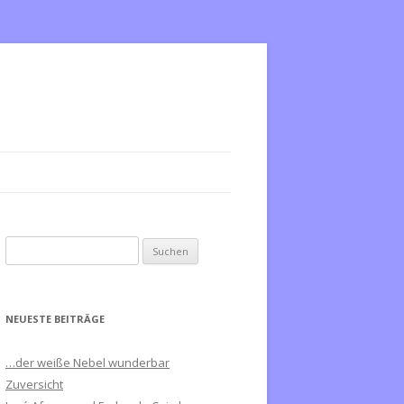
S
u
c
h
NEUESTE BEITRÄGE
e
n
…der weiße Nebel wunderbar
n
Zuversicht
a