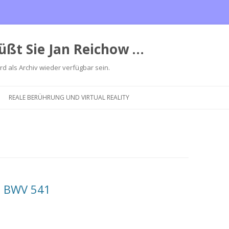
üßt Sie Jan Reichow …
ird als Archiv wieder verfügbar sein.
Zum
Inhalt
REALE BERÜHRUNG UND VIRTUAL REALITY
springen
s BWV 541