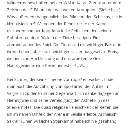
Männermannschaften bei der WM in Katar. Zumal unter dem
Zeichen der FIFA und der weltweiten Korruption. (Siehe
hier
.)
Was außerdem hängenblieb: das Bild von den Scheichs, die in
klimatisierten SUVs neben der Rennstrecke der Kamele
mitfahren und per Knopfdruck die Peitschen der kleinen
Roboter auf dem Rücken der Tiere betätigen. Ein
atemberaubendes Spiel. Die Tiere sind ein wichtiger Faktor in
ihrem Leben, aber noch wichtiger ist der ausgesetzte Preis,
die tierische Hochleistung und das arbeitende Geld.
Hauptgewinne: eine Reihe neuester SUVs.
Bei Schiller, der seine Theorie vom
Spiel
entwickelt, findet
man auch die Aufzählung von Sportarten der Antike im
Vergleich zu denen seiner Gegenwart. Ich denke dagegen an
Hemingway und seine Verteidigung der Ästhetik (?) des
Stierkampfes. Die quasi religiöse Feierlichkeit der Reiter, die
ich im nahen Umfeld der Arena in Sevilla erlebte. Archaisch?
Sakral? (Einen wirklichen Stierkampf habe ich nie gesehen.)