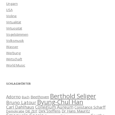
Ungarn
USA
Violine
Virtualität
Virtuosität
Vogelstimmen
Volksmusik
Wasser
Werbung
Wirtschaft
World Music
SCHLAGWÖRTER
Berthold Seliger
Adorno
Beethoven
Bach
Byung-Chul Han
Bruno Latour
Carl Dahlhaus
Collegium Aureum
Constance Scharff
Dirk Steffens
Dr Hans Mauritz
Demokratie
DIE ZEIT