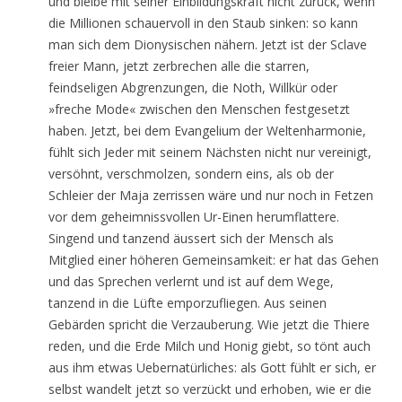
und bleibe mit seiner Einbildungskraft nicht zurück, wenn
die Millionen schauervoll in den Staub sinken: so kann
man sich dem Dionysischen nähern. Jetzt ist der Sclave
freier Mann, jetzt zerbrechen alle die starren,
feindseligen Abgrenzungen, die Noth, Willkür oder
»freche Mode« zwischen den Menschen festgesetzt
haben. Jetzt, bei dem Evangelium der Weltenharmonie,
fühlt sich Jeder mit seinem Nächsten nicht nur vereinigt,
versöhnt, verschmolzen, sondern eins, als ob der
Schleier der Maja zerrissen wäre und nur noch in Fetzen
vor dem geheimnissvollen Ur-Einen herumflattere.
Singend und tanzend äussert sich der Mensch als
Mitglied einer höheren Gemeinsamkeit: er hat das Gehen
und das Sprechen verlernt und ist auf dem Wege,
tanzend in die Lüfte emporzufliegen. Aus seinen
Gebärden spricht die Verzauberung. Wie jetzt die Thiere
reden, und die Erde Milch und Honig giebt, so tönt auch
aus ihm etwas Uebernatürliches: als Gott fühlt er sich, er
selbst wandelt jetzt so verzückt und erhoben, wie er die