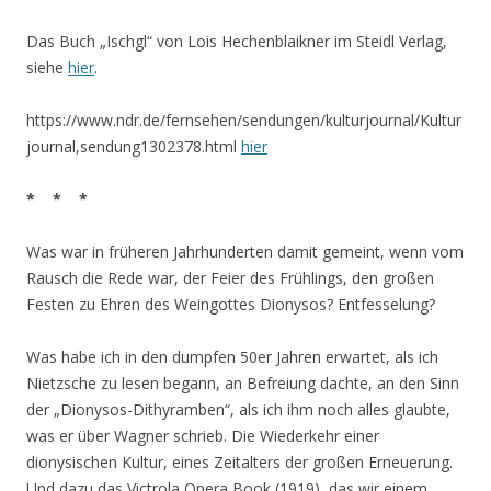
Das Buch „Ischgl“ von Lois Hechenblaikner im Steidl Verlag,
siehe
hier
.
https://www.ndr.de/fernsehen/sendungen/kulturjournal/Kultur
journal,sendung1302378.html
hier
* * *
Was war in früheren Jahrhunderten damit gemeint, wenn vom
Rausch die Rede war, der Feier des Frühlings, den großen
Festen zu Ehren des Weingottes Dionysos? Entfesselung?
Was habe ich in den dumpfen 50er Jahren erwartet, als ich
Nietzsche zu lesen begann, an Befreiung dachte, an den Sinn
der „Dionysos-Dithyramben“, als ich ihm noch alles glaubte,
was er über Wagner schrieb. Die Wiederkehr einer
dionysischen Kultur, eines Zeitalters der großen Erneuerung.
Und dazu das Victrola Opera Book (1919), das wir einem