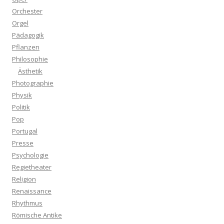
Orchester
Orgel
Pädagogik
Pflanzen
Philosophie
Ästhetik
Photographie
Physik
Politik
Pop
Portugal
Presse
Psychologie
Regietheater
Religion
Renaissance
Rhythmus
Römische Antike