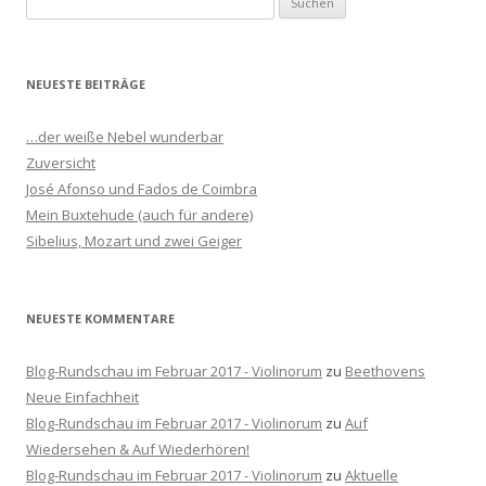
u
c
h
NEUESTE BEITRÄGE
e
n
…der weiße Nebel wunderbar
n
Zuversicht
a
José Afonso und Fados de Coimbra
c
Mein Buxtehude (auch für andere)
h
Sibelius, Mozart und zwei Geiger
:
NEUESTE KOMMENTARE
Blog-Rundschau im Februar 2017 - Violinorum
zu
Beethovens
Neue Einfachheit
Blog-Rundschau im Februar 2017 - Violinorum
zu
Auf
Wiedersehen & Auf Wiederhören!
Blog-Rundschau im Februar 2017 - Violinorum
zu
Aktuelle