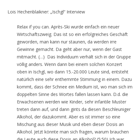
Lois Hechenblaikner: „Ischgl“ Interview
Relax if you can. Après-Ski wurde einfach ein neuer
Wirtschaftszweig. Das ist so ein erfolgreiches Geschäft
geworden, man kann nur staunen, da werden irre
Gewinne gemacht. Da geht aber nur, wenn der Gast
mitmacht. (…) Das Individuum verhält sich in der Gruppe
völlig anders. Wenn dann bei einem solchen Konzert
oben in Ischgl, wo dann 15.-20.000 Leute sind, entsteht
natürlich eine sehr enthemmte Stimmung in einem. Dazu
kommt, dass der Schnee ein Medium ist, wo man sich im
doppelten Sinne des Wortes fallen lassen kann. D.d. die
Erwachsenen werden wie Kinder, sehr infantile Muster
treten dann auf, und dann gints da diesen Beschleuniger
Alkohol, der dazukommt. Aber es ist immer so eine
Mischung aus dieser Musik und eben dieser Dosis an
Alkohol. Jetzt könnte man sich fragen, warum brauchen
die Leute auch diese Dosis an Alkohol? (5:50) Ich war