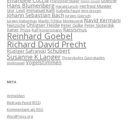
Emanuele Coccia
Goethe
Franzjosef Maier
Glenn Gould
Hans Blumenberg
Herfried Münkler
Harald Lesch
Igor Levit
Immanuel Kant
Isabelle Faust
Jens Jessen
Johann Sebastian Bach
Jürgen Giersch
Navid Kermani
Jürgen Habermas
Martin Tchiba
Monteverdi
Ohligser Heide
Nietzsche
Peter Gülke
Peter Sloterdijk
Rassismus
Rainer Prüss
Ralf Konersmann
Reinhard Goebel
Richard David Precht
Schubert
Rüdiger Safranski
Susanne K Langer
Thrasybulos Georgiades
Vogelstimmen
Violinspiel
META
Anmelden
Beitrags-Feed (
RSS
)
Kommentare als
RSS
WordPress.org