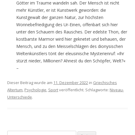
Götter im Traume wandeln sah. Der Mensch ist nicht
mehr Künstler, er ist Kunstwerk geworden: die
Kunstgewalt der ganzen Natur, zur höchsten
Wonnebefriedigung des Ur-Einen, offenbart sich hier
unter den Schauern des Rausches. Der edelste Thon, der
kostbarste Marmor wird hier geknetet und behauen, der
Mensch, und zu den Meisselschlägen des dionysischen
Weltenkünstlers tönt der eleusinische Mysterienruf: »Ihr
stürzt nieder, Millionen? Ahnest du den Schöpfer, Welt?«
–
Dieser Beitrag wurde am
11. Dezember 2022
in
Griechisches
Altertum
,
Psychologie
,
Sport
veröffentlicht. Schlagworte:
Niveau-
Unterschiede
.
S