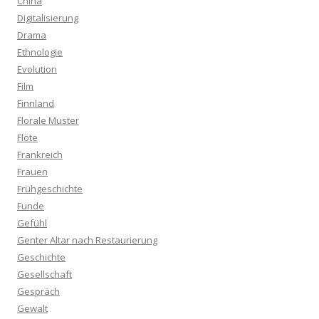
China
Digitalisierung
Drama
Ethnologie
Evolution
Film
Finnland
Florale Muster
Flöte
Frankreich
Frauen
Frühgeschichte
Funde
Gefühl
Genter Altar nach Restaurierung
Geschichte
Gesellschaft
Gespräch
Gewalt