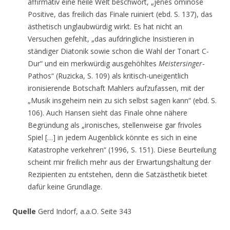
affirmativ eine heile Welt beschwört, „jenes ominöse
Positive, das freilich das Finale ruiniert (ebd. S. 137), das
ästhetisch unglaubwürdig wirkt. Es hat nicht an
Versuchen gefehlt, „das aufdringliche Insistieren in
ständiger Diatonik sowie schon die Wahl der Tonart C-
Dur“ und ein merkwürdig ausgehöhltes
Meistersinger
-
Pathos“ (Ruzicka, S. 109) als kritisch-uneigentlich
ironisierende Botschaft Mahlers aufzufassen, mit der
„Musik insgeheim nein zu sich selbst sagen kann“ (ebd. S.
106). Auch Hansen sieht das Finale ohne nähere
Begründung als „ironisches, stellenweise gar frivoles
Spiel […] in jedem Augenblick könnte es sich in eine
Katastrophe verkehren“ (1996, S. 151). Diese Beurteilung
scheint mir freilich mehr aus der Erwartungshaltung der
Rezipienten zu entstehen, denn die Satzästhetik bietet
dafür keine Grundlage.
Quelle
Gerd Indorf, a.a.O. Seite 343