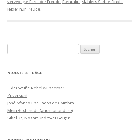
verzweigte Form der Freude
,
Etenraku
,
Mahlers Siebte-Finale
leider nur Freude
.
S
u
c
h
NEUESTE BEITRÄGE
e
n
…der weiße Nebel wunderbar
n
Zuversicht
a
José Afonso und Fados de Coimbra
c
Mein Buxtehude (auch für andere)
h
Sibelius, Mozart und zwei Geiger
: