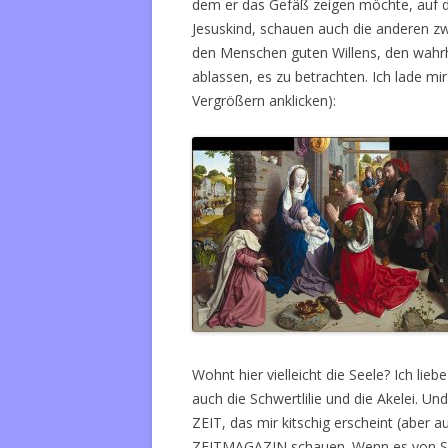
dem er das Gefäß zeigen möchte, auf d
Jesuskind, schauen auch die anderen zw
den Menschen guten Willens, den wahrha
ablassen, es zu betrachten. Ich lade mi
Vergrößern anklicken):
Wohnt hier vielleicht die Seele? Ich lie
auch die Schwertlilie und die Akelei. Un
ZEIT, das mir kitschig erscheint (aber a
ZEITMAGAZIN schauen. Wenn es von Sabi