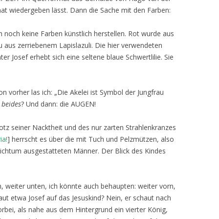
at wiedergeben lässt. Dann die Sache mit den Farben:
 noch keine Farben künstlich herstellen. Rot wurde aus
u aus zerriebenem Lapislazuli. Die hier verwendeten
r Josef erhebt sich eine seltene blaue Schwertlilie. Sie
on vorher las ich: „Die Akelei ist Symbol der Jungfrau
h
beides
? Und dann: die AUGEN!
Trotz seiner Nacktheit und des nur zarten Strahlenkranzes
ia!
] herrscht es über die mit Tuch und Pelzmützen, also
ichtum ausgestatteten Männer. Der Blick des Kindes
, weiter unten, ich könnte auch behaupten: weiter vorn,
t etwa Josef auf das Jesuskind? Nein, er schaut nach
rbei, als nahe aus dem Hintergrund ein vierter König,