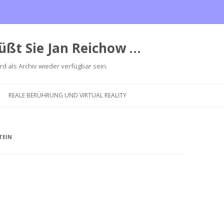
üßt Sie Jan Reichow …
ird als Archiv wieder verfügbar sein.
Zum
Inhalt
REALE BERÜHRUNG UND VIRTUAL REALITY
springen
TEIN