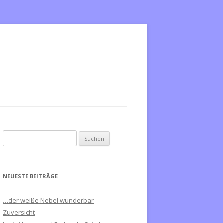
S
u
c
h
NEUESTE BEITRÄGE
e
n
…der weiße Nebel wunderbar
n
Zuversicht
a