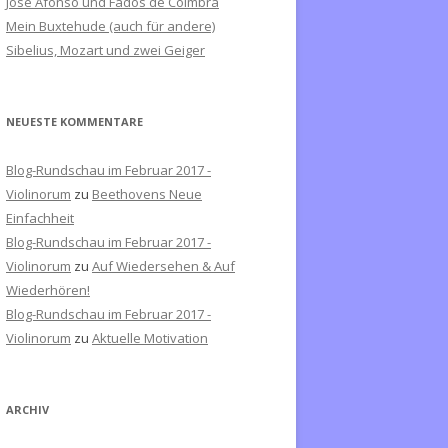
José Afonso und Fados de Coimbra
c
Mein Buxtehude (auch für andere)
h
Sibelius, Mozart und zwei Geiger
:
NEUESTE KOMMENTARE
Blog-Rundschau im Februar 2017 -
Violinorum
zu
Beethovens Neue
Einfachheit
Blog-Rundschau im Februar 2017 -
Violinorum
zu
Auf Wiedersehen & Auf
Wiederhören!
Blog-Rundschau im Februar 2017 -
Violinorum
zu
Aktuelle Motivation
ARCHIV