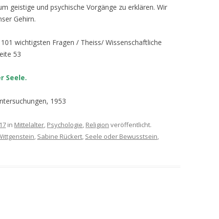
 um geistige und psychische Vorgänge zu erklären. Wir
ser Gehirn.
101 wichtigsten Fragen / Theiss/ Wissenschaftliche
eite 53
r Seele.
Untersuchungen, 1953
17
in
Mittelalter
,
Psychologie
,
Religion
veröffentlicht.
ittgenstein
,
Sabine Rückert
,
Seele oder Bewusstsein
,