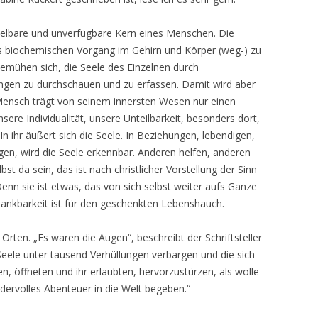
hselbare und unverfügbare Kern eines Menschen. Die
ls biochemischen Vorgang im Gehirn und Körper (weg-) zu
emühen sich, die Seele des Einzelnen durch
ngen zu durchschauen und zu erfassen. Damit wird aber
er Mensch trägt von seinem innersten Wesen nur einen
sere Individualität, unsere Unteilbarkeit, besonders dort,
. In ihr äußert sich die Seele. In Beziehungen, lebendigen,
gen, wird die Seele erkennbar. Anderen helfen, anderen
lbst da sein, das ist nach christlicher Vorstellung der Sinn
Denn sie ist etwas, das von sich selbst weiter aufs Ganze
Dankbarkeit ist für den geschenkten Lebenshauch.
Orten. „Es waren die Augen“, beschreibt der Schriftsteller
Seele unter tausend Verhüllungen verbargen und die sich
n, öffneten und ihr erlaubten, hervorzustürzen, als wolle
ndervolles Abenteuer in die Welt begeben.“