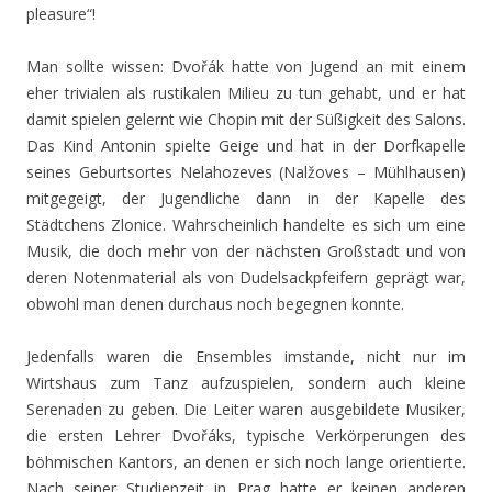
pleasure“!
Man sollte wissen: Dvořák hatte von Jugend an mit einem
eher trivialen als rustikalen Milieu zu tun gehabt, und er hat
damit spielen gelernt wie Chopin mit der Süßigkeit des Salons.
Das Kind Antonin spielte Geige und hat in der Dorfkapelle
seines Geburtsortes Nelahozeves (Nalžoves – Mühlhausen)
mitgegeigt, der Jugendliche dann in der Kapelle des
Städtchens Zlonice. Wahrscheinlich handelte es sich um eine
Musik, die doch mehr von der nächsten Großstadt und von
deren Notenmaterial als von Dudelsackpfeifern geprägt war,
obwohl man denen durchaus noch begegnen konnte.
Jedenfalls waren die Ensembles imstande, nicht nur im
Wirtshaus zum Tanz aufzuspielen, sondern auch kleine
Serenaden zu geben. Die Leiter waren ausgebildete Musiker,
die ersten Lehrer Dvořáks, typische Verkörperungen des
böhmischen Kantors, an denen er sich noch lange orientierte.
Nach seiner Studienzeit in Prag hatte er keinen anderen