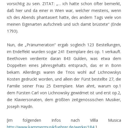
vorsichtig zu sein. ZITAT: „… ich hatte schon öfter bemerkt,
daß hier und da einer in Wien war, welcher meistens, wenn
ich des Abends phantasiert hatte, des andern Tags viele von
meinen Eigenarten aufschrieb und sich damit brüstete“ (Ende
1793).
Nun, die „Pränumeration“ ergab sogleich 123 Bestellungen,
im Endeffekt wurden sogar 241 Exemplare des op. 1 verkauft.
Beethoven verdiente daran 843 Gulden, was etwa dem
Doppelten eines Jahresgehalts entsprach, das er in Bonn
bekam. Allerdings waren die Trios wohl auf Lichnowskys
Kosten gedruckt worden, und allein der Fürst bestellte 27, die
Familie seiner Frau 25 Exemplare. Man ahnt, warum op.1
dem Fürsten Carl von Lichnowsky gewidmet ist und erst op.2,
die Klaviersonaten, dem größten zeitgenössischen Musiker,
Joseph Haydn.
[im folgenden Infos nach Villla Musica
http://www.kammermusikfuehrer.de/werke/184
]