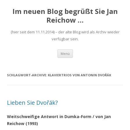
Im neuen Blog begrüßt Sie Jan
Reichow …
(hier seit dem 11.11.2014) – der alte Blog wird als Archiv wieder
verfügbar sein.
Zum
Menü
Inhalt
springen
SCHLAGWORT-ARCHIVE:
KLAVIERTRIOS VON ANTONIN DVOŘÁK
Lieben Sie Dvořák?
Weitschweifige Antwort in Dumka-Form / v
on Jan
Reichow (1993)