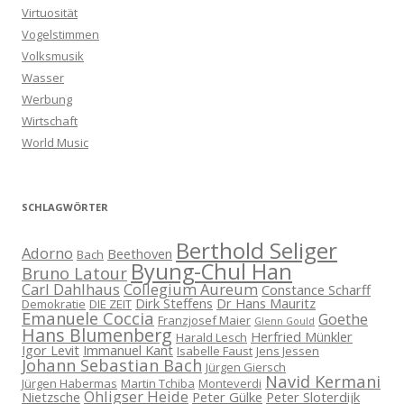
Virtuosität
Vogelstimmen
Volksmusik
Wasser
Werbung
Wirtschaft
World Music
SCHLAGWÖRTER
Berthold Seliger
Adorno
Beethoven
Bach
Byung-Chul Han
Bruno Latour
Carl Dahlhaus
Collegium Aureum
Constance Scharff
Dirk Steffens
Dr Hans Mauritz
Demokratie
DIE ZEIT
Emanuele Coccia
Goethe
Franzjosef Maier
Glenn Gould
Hans Blumenberg
Herfried Münkler
Harald Lesch
Igor Levit
Immanuel Kant
Isabelle Faust
Jens Jessen
Johann Sebastian Bach
Jürgen Giersch
Navid Kermani
Jürgen Habermas
Martin Tchiba
Monteverdi
Ohligser Heide
Nietzsche
Peter Gülke
Peter Sloterdijk