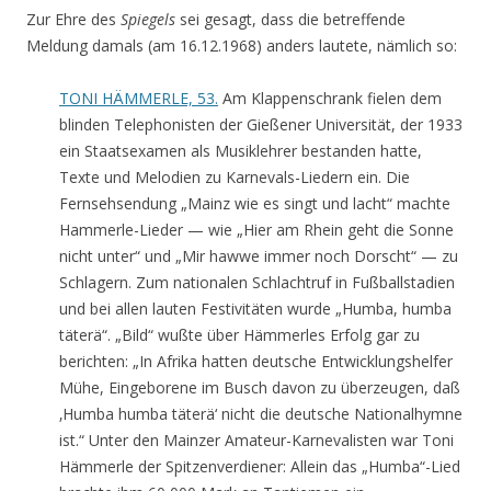
Zur Ehre des
Spiegels
sei gesagt, dass die betreffende
Meldung damals (am 16.12.1968) anders lautete, nämlich so:
TONI HÄMMERLE, 53.
Am Klappenschrank fielen dem
blinden Telephonisten der Gießener Universität, der 1933
ein Staatsexamen als Musiklehrer bestanden hatte,
Texte und Melodien zu Karnevals-Liedern ein. Die
Fernsehsendung „Mainz wie es singt und lacht“ machte
Hammerle-Lieder — wie „Hier am Rhein geht die Sonne
nicht unter“ und „Mir hawwe immer noch Dorscht“ — zu
Schlagern. Zum nationalen Schlachtruf in Fußballstadien
und bei allen lauten Festivitäten wurde „Humba, humba
täterä“. „Bild“ wußte über Hämmerles Erfolg gar zu
berichten: „In Afrika hatten deutsche Entwicklungshelfer
Mühe, Eingeborene im Busch davon zu überzeugen, daß
‚Humba humba täterä‘ nicht die deutsche Nationalhymne
ist.“ Unter den Mainzer Amateur-Karnevalisten war Toni
Hämmerle der Spitzenverdiener: Allein das „Humba“-Lied