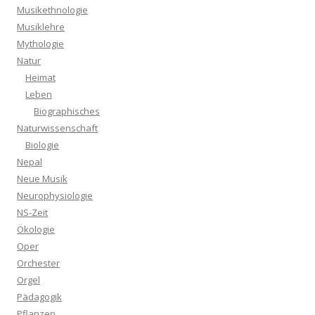
Musikethnologie
Musiklehre
Mythologie
Natur
Heimat
Leben
Biographisches
Naturwissenschaft
Biologie
Nepal
Neue Musik
Neurophysiologie
NS-Zeit
Ökologie
Oper
Orchester
Orgel
Pädagogik
Pflanzen