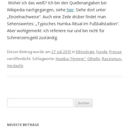
Woher ich das weiß? Ich bin den Quellenangaben bei
Wikipedia nachgegangen, siehe
hier
. Siehe dort unter
„Einzelnachweise“. Auch eine Zeile drüber findet man
Sehenswertes: „Typisches Humba-Ritual im Fußballstadion“.
Aber wohlgemerkt: ich referiere nur und bin nicht für
Schmerzensgeld zuständig.
Dieser Beitrag wurde am
27. Juli 2015
in
Ethnologie
,
Funde
,
Presse
veröffentlicht. Schlagworte:
Humba-"Hymne"
,
Othello
,
Rassismus-
Verdacht
.
S
u
c
h
NEUESTE BEITRÄGE
e