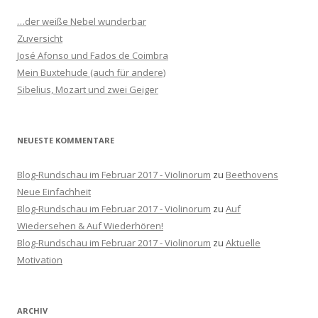
n
…der weiße Nebel wunderbar
n
Zuversicht
a
José Afonso und Fados de Coimbra
c
Mein Buxtehude (auch für andere)
h
Sibelius, Mozart und zwei Geiger
:
NEUESTE KOMMENTARE
Blog-Rundschau im Februar 2017 - Violinorum
zu
Beethovens
Neue Einfachheit
Blog-Rundschau im Februar 2017 - Violinorum
zu
Auf
Wiedersehen & Auf Wiederhören!
Blog-Rundschau im Februar 2017 - Violinorum
zu
Aktuelle
Motivation
ARCHIV