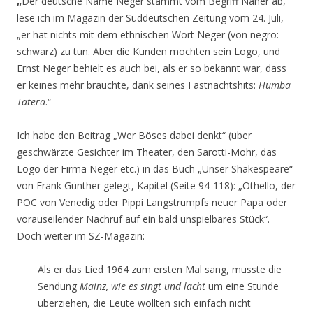
„
Der deutsche Name Neger stammt vom Begriff Näher ab,“
lese ich im Magazin der Süddeutschen Zeitung vom 24. Juli,
„er hat nichts mit dem ethnischen Wort Neger (von negro:
schwarz) zu tun. Aber die Kunden mochten sein Logo, und
Ernst Neger behielt es auch bei, als er so bekannt war, dass
er keines mehr brauchte, dank seines Fastnachtshits:
Humba
Täterä
.“
Ich habe den Beitrag „Wer Böses dabei denkt“ (über
geschwärzte Gesichter im Theater, den Sarotti-Mohr, das
Logo der Firma Neger etc.) in das Buch „Unser Shakespeare“
von Frank Günther gelegt, Kapitel (Seite 94-118): „Othello, der
POC von Venedig oder Pippi Langstrumpfs neuer Papa oder
vorauseilender Nachruf auf ein bald unspielbares Stück“.
Doch weiter im SZ-Magazin:
Als er das Lied 1964 zum ersten Mal sang, musste die
Sendung
Mainz, wie es singt und lacht
um eine Stunde
überziehen, die Leute wollten sich einfach nicht