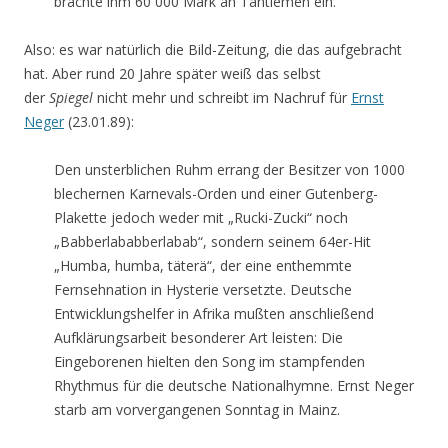
brachte ihm 60 000 Mark an Tantiemen ein.
Also: es war natürlich die Bild-Zeitung, die das aufgebracht
hat. Aber rund 20 Jahre später weiß das selbst
der
Spiegel
nicht mehr und schreibt im Nachruf für
Ernst
Neger
(23.01.89):
Den unsterblichen Ruhm errang der Besitzer von 1000
blechernen Karnevals-Orden und einer Gutenberg-
Plakette jedoch weder mit „Rucki-Zucki“ noch
„Babberlababberlabab“, sondern seinem 64er-Hit
„Humba, humba, täterä“, der eine enthemmte
Fernsehnation in Hysterie versetzte. Deutsche
Entwicklungshelfer in Afrika mußten anschließend
Aufklärungsarbeit besonderer Art leisten: Die
Eingeborenen hielten den Song im stampfenden
Rhythmus für die deutsche Nationalhymne. Ernst Neger
starb am vorvergangenen Sonntag in Mainz.