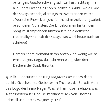
beruhigen.
Humba
schwang sich zur Fastnachtshymne
auf, überall war es zu hören, selbst in Akrika, wo es, wie
der
Spiegel
schrieb, allerdings missverstanden wurde:
„Deutsche Entwicklungshelfer mussten Aufklärungsarbeit
besonderer Art leisten. Die Eingeborenen hielten den
Song im stampfenden Rhythmus für die deutsche
Nationalhymne.“ Ob der
Spiegel
das wohl heute auch so
schriebe?
Damals nahm niemand daran Anstoß, so wenig wie an
Ernst Negers Logo, das jahrzehntelang über den
Dächern der Stadt thronte.
Quelle
Süddeutsche Zeitung Magazin: Wer Böses dabei
denkt / Geschwärzte Gesichter im Theater, der Sarotti-Mohr,
das Logo der Firma Neger: Was ist harmlose Tradition, was
Alltagsrassismus? Eine Deutschlandreise / Von Thomas
Schmoll und Lorenz Wagner. (S.16 f)