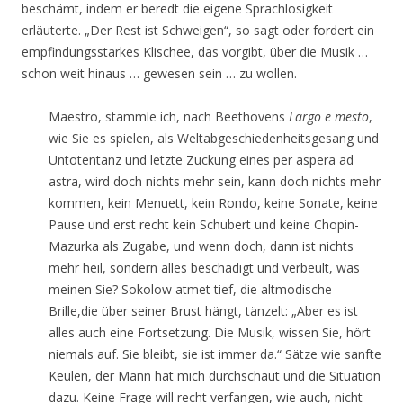
beschämt, indem er beredt die eigene Sprachlosigkeit
erläuterte. „Der Rest ist Schweigen“, so sagt oder fordert ein
empfindungsstarkes Klischee, das vorgibt, über die Musik …
schon weit hinaus … gewesen sein … zu wollen.
Maestro, stammle ich, nach Beethovens
Largo e mesto
,
wie Sie es spielen, als Weltabgeschiedenheitsgesang und
Untotentanz und letzte Zuckung eines per aspera ad
astra, wird doch nichts mehr sein, kann doch nichts mehr
kommen, kein Menuett, kein Rondo, keine Sonate, keine
Pause und erst recht kein Schubert und keine Chopin-
Mazurka als Zugabe, und wenn doch, dann ist nichts
mehr heil, sondern alles beschädigt und verbeult, was
meinen Sie? Sokolow atmet tief, die altmodische
Brille,die über seiner Brust hängt, tänzelt: „Aber es ist
alles auch eine Fortsetzung. Die Musik, wissen Sie, hört
niemals auf. Sie bleibt, sie ist immer da.“ Sätze wie sanfte
Keulen, der Mann hat mich durchschaut und die Situation
dazu. Keine Frage will recht verfangen, wie auch, nicht