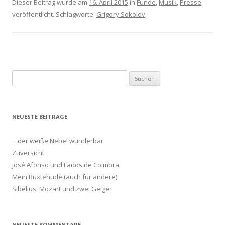
Dieser Beitrag wurde am
16. April 2015
in
Funde
,
Musik
,
Presse
veröffentlicht. Schlagworte:
Grigory Sokolov
.
S
u
c
h
NEUESTE BEITRÄGE
e
n
…der weiße Nebel wunderbar
n
Zuversicht
a
José Afonso und Fados de Coimbra
c
Mein Buxtehude (auch für andere)
h
Sibelius, Mozart und zwei Geiger
:
NEUESTE KOMMENTARE