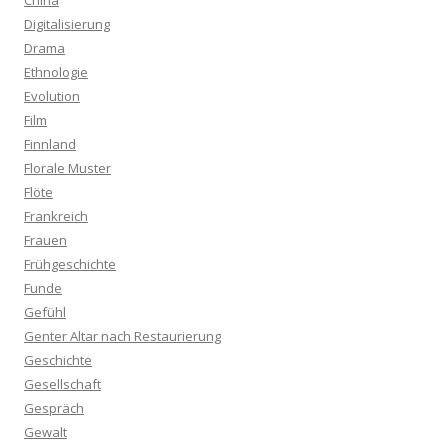
China
Digitalisierung
Drama
Ethnologie
Evolution
Film
Finnland
Florale Muster
Flöte
Frankreich
Frauen
Frühgeschichte
Funde
Gefühl
Genter Altar nach Restaurierung
Geschichte
Gesellschaft
Gespräch
Gewalt