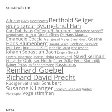
SCHLAGWÖRTER
Berthold Seliger
Adorno
Beethoven
Bach
Byung-Chul Han
Bruno Latour
Carl Dahlhaus
Collegium Aureum
Constance Scharff
Dirk Steffens
Dr Hans Mauritz
Demokratie
DIE ZEIT
Emanuele Coccia
Goethe
Franzjosef Maier
Glenn Gould
Hans Blumenberg
Herfried Münkler
Harald Lesch
Igor Levit
Immanuel Kant
Isabelle Faust
Jens Jessen
Johann Sebastian Bach
Jürgen Giersch
Navid Kermani
Jürgen Habermas
Martin Tchiba
Monteverdi
Ohligser Heide
Nietzsche
Peter Gülke
Peter Sloterdijk
Rassismus
Rainer Prüss
Ralf Konersmann
Reinhard Goebel
Richard David Precht
Schubert
Rüdiger Safranski
Susanne K Langer
Thrasybulos Georgiades
Vogelstimmen
Violinspiel
META