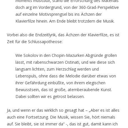
moments musicaux
, stand die Erforschung des Materials
doch arg im Vordergrund, von der 360-Grad-Perspektive
auf einzelne Motivsprengsel bis ins Ächzen der
Klavierfilze hinein. Am Ende bleibt trotzdem die Musik.
Vorbei also die Endzeitlyrik, das Ächzen der Klavierfilze, es ist
Zeit für die Schlussapotheose:
Wie Sokolov in den Chopin-Mazurken Abgründe grollen
lässt, mit rabenschwarzen Ostinati, und wie diese sich
langsam lichten, zum Herzschlag werden und
Lebenspuls, ohne dass die Melodie darüber etwas von
ihrer Gefährdung einbüßte, von ihrem elegischen
Bewusstsein, das ist große, atemberaubende Kunst.
Dabei sollten wir es getrost belassen.
Ja, und wenn er das wirklich so gesagt hat – „Aber es ist alles
auch eine Fortsetzung. Die Musik, wissen Sie, hört niemals
auf. Sie bleibt, sie ist immer da“ -, das ist gut, damit kann ich