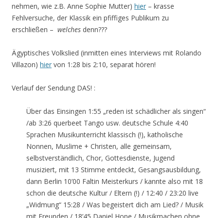
nehmen, wie z.B. Anne Sophie Mutter)
hier
– krasse
Fehlversuche, der Klassik ein pfiffiges Publikum zu
erschließen –
welches
denn???
Ägyptisches Volkslied (inmitten eines Interviews mit Rolando
Villazon)
hier
von 1:28 bis 2:10, separat hören!
Verlauf der Sendung DAS! :
Über das Einsingen 1:55 „reden ist schädlicher als singen“
/ab 3:26 querbeet Tango usw. deutsche Schule 4:40
Sprachen Musikunterricht klassisch (!), katholische
Nonnen, Muslime + Christen, alle gemeinsam,
selbstverständlich, Chor, Gottesdienste, Jugend
musiziert, mit 13 Stimme entdeckt, Gesangsausbildung,
dann Berlin 10’00 Faltin Meisterkurs / kannte also mit 18
schon die deutsche Kultur / Eltern (!) / 12:40 / 23:20 live
„Widmung“ 15:28 / Was begeistert dich am Lied? / Musik
mit Freunden / 18’45 Daniel Hope / Musikmachen ohne