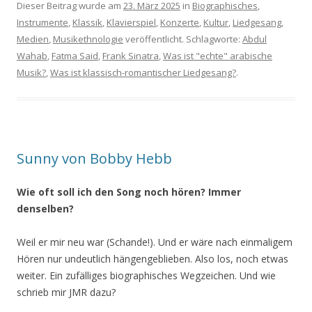
Dieser Beitrag wurde am
23. März 2025
in
Biographisches
,
Instrumente
,
Klassik
,
Klavierspiel
,
Konzerte
,
Kultur
,
Liedgesang
,
Medien
,
Musikethnologie
veröffentlicht. Schlagworte:
Abdul
Wahab
,
Fatma Said
,
Frank Sinatra
,
Was ist "echte" arabische
Musik?
,
Was ist klassisch-romantischer Liedgesang?
.
Sunny von Bobby Hebb
Wie oft soll ich den Song noch hören? Immer
denselben?
Weil er mir neu war (Schande!). Und er wäre nach einmaligem
Hören nur undeutlich hängengeblieben. Also los, noch etwas
weiter. Ein zufälliges biographisches Wegzeichen. Und wie
schrieb mir JMR dazu?