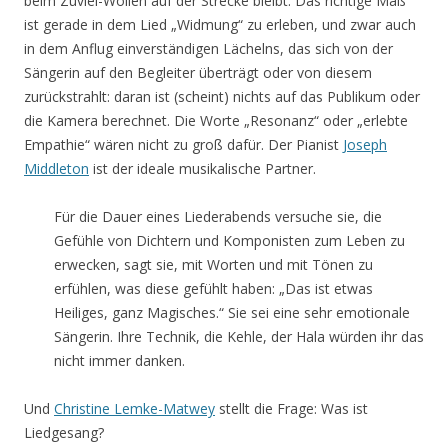
beim Zuviel-Wollen auf der Strecke bleibt. Das richtige Maß
ist gerade in dem Lied „Widmung“ zu erleben, und zwar auch
in dem Anflug einverständigen Lächelns, das sich von der
Sängerin auf den Begleiter überträgt oder von diesem
zurückstrahlt: daran ist (scheint) nichts auf das Publikum oder
die Kamera berechnet. Die Worte „Resonanz“ oder „erlebte
Empathie“ wären nicht zu groß dafür. Der Pianist
Joseph
Middleton
ist der ideale musikalische Partner.
Für die Dauer eines Liederabends versuche sie, die
Gefühle von Dichtern und Komponisten zum Leben zu
erwecken, sagt sie, mit Worten und mit Tönen zu
erfühlen, was diese gefühlt haben: „Das ist etwas
Heiliges, ganz Magisches.“ Sie sei eine sehr emotionale
Sängerin. Ihre Technik, die Kehle, der Hala würden ihr das
nicht immer danken.
Und
Christine Lemke-Matwey
stellt die Frage: Was ist
Liedgesang?