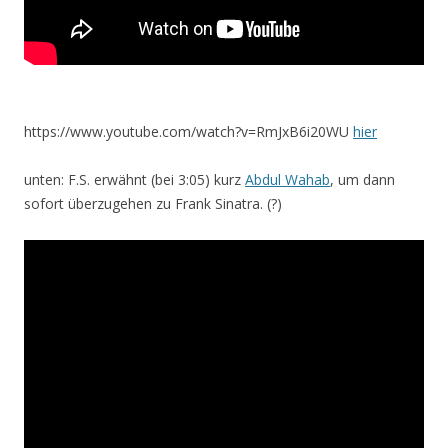
https://www.youtube.com/watch?v=RmJxB6i20WU
hier
unten: F.S. erwähnt (bei 3:05) kurz
Abdul Wahab
, um dann
sofort überzugehen zu Frank Sinatra. (?)