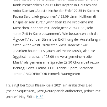
Konkurrenzdenken / 20:45 über Kopten in Deutschland
Anba Damian „Älteste Kirche der Erde“ 22:35 in Kairo mit
Fatma Said „lieb gewonnen“ / 23:09 Umm Kulthum (!)
Einspieler sehr kurz / „wir haben keine Probleme mit
Menschen, sondern mit Ideologien“ 23:54 F.S.: „sehr
kurze Zeit in Kairo zusammen“/ Wie betrachten dich die
Ägypter? / auf der Bühne bei Eröffnung der Ausstellung in
Gizeh 26:27 westl. Orchester, klass. Kadenz / wie
„Brücken bauen“? FS „auch viel meine Musik, also die
ägyptisch-arabische“ 28:00 sie verallgemeinern „die
Musik“ als gemeinsame Sprache 29:30 Chorarbeit (extra
Beitrag) Forts. Fatma 33:18 Tennis, Sport, Sprachen
lernen / MODERATOR Hinnerk Baumgarten
F.S. singt bei Opus Klassik Gala 2021 ein arabisches Lied
(melod.Sequenzen), jazzig-europäisch aufbereitet, jedoch mit
„echter“ Nay-Flöte.
HIER