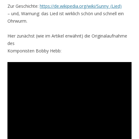
Zur Geschichte:
https://de.wikipedia.org/wiki/Sunny_(Lied)
– und, Warnung: das Lied ist wirklich schön und schnell ein
Ohrwurm.
Hier zunächst (wie im Artikel erwähnt) die Originalaufnahme
des
Komponisten Bobby Hebb: