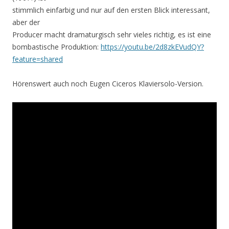
stimmlich einfarbig und nur auf den ersten Blick interessant,
aber der
Producer macht dramaturgisch sehr vieles richtig, es ist eine
bombastische Produktion:
https://youtu.be/2d8zkEVudQY?
feature=shared
Hörenswert auch noch Eugen Ciceros Klaviersolo-Version.