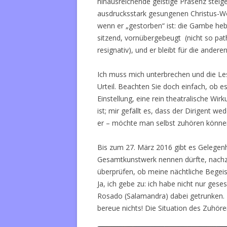
hinausreichende geistige Präsenz stei
ausdrucksstark gesungenen Christus-Wort
wenn er „gestorben“ ist: die Gambe hebt 
sitzend, vornübergebeugt (nicht so path
resignativ), und er bleibt für die andere
Ich muss mich unterbrechen und die Les
Urteil. Beachten Sie doch einfach, ob es
Einstellung, eine rein theatralische Wirk
ist; mir gefällt es, dass der Dirigent 
er – möchte man selbst zuhören könne
Bis zum 27. März 2016 gibt es Gelegenhe
Gesamtkunstwerk nennen dürfte, nachz
überprüfen, ob meine nächtliche Begeis
Ja, ich gebe zu: ich habe nicht nur ges
Rosado (Salamandra) dabei getrunken. Da
bereue nichts! Die Situation des Zuhörer