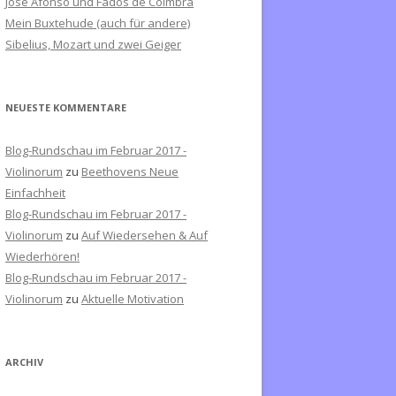
José Afonso und Fados de Coimbra
c
Mein Buxtehude (auch für andere)
h
Sibelius, Mozart und zwei Geiger
:
NEUESTE KOMMENTARE
Blog-Rundschau im Februar 2017 -
Violinorum
zu
Beethovens Neue
Einfachheit
Blog-Rundschau im Februar 2017 -
Violinorum
zu
Auf Wiedersehen & Auf
Wiederhören!
Blog-Rundschau im Februar 2017 -
Violinorum
zu
Aktuelle Motivation
ARCHIV