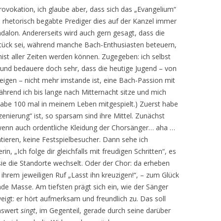
 Provokation, ich glaube aber, dass sich das „Evangelium“
n rhetorisch begabte Prediger dies auf der Kanzel immer
ndalon. Andererseits wird auch gern gesagt, dass die
stück sei, während manche Bach-Enthusiasten beteuern,
ist aller Zeiten werden können. Zugegeben: ich selbst
“ und bedauere doch sehr, dass die heutige Jugend – von
igen – nicht mehr imstande ist, eine Bach-Passion mit
ährend ich bis lange nach Mitternacht sitze und mich
 habe 100 mal in meinem Leben mitgespielt.) Zuerst habe
zenierung“ ist, so sparsam sind ihre Mittel. Zunächst
, wenn auch ordentliche Kleidung der Chorsänger… aha …
ntieren, keine Festspielbesucher. Dann sehe ich
 „Ich folge dir gleichfalls mit freudigen Schritten“, es
e sie die Standorte wechselt. Oder der Chor: da erheben
 ihrem jeweiligen Ruf „Lasst ihn kreuzigen!“, – zum Glück
de Masse. Am tiefsten prägt sich ein, wie der Sänger
eigt: er hört aufmerksam und freundlich zu. Das soll
enswert
singt
, im Gegenteil, gerade durch seine darüber