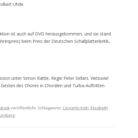
Folkert Uhde.
uktion ist auch auf DVD herausgekommen, und sie stand
ahrespreis) beim Preis der Deutschen Schallplattenkritik,
ssion unter Simon Rattle, Regie Peter Sellars. Vielzuviel
e Gesten des Chores in Chorälen und Turba-Auftritten.
Musik
veröffentlicht. Schlagworte:
Concerto Köln
,
Elisabeth
ürnberg
.