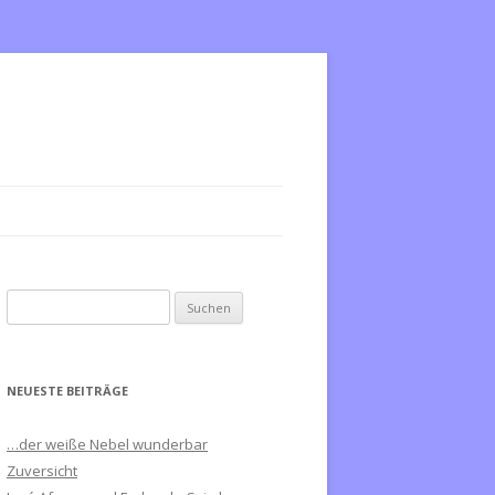
S
u
c
h
NEUESTE BEITRÄGE
e
n
…der weiße Nebel wunderbar
n
Zuversicht
a