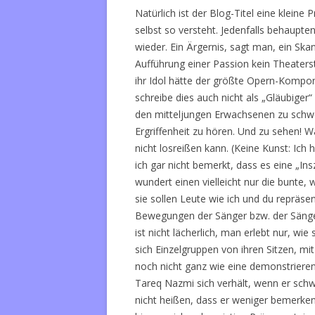
Natürlich ist der Blog-Titel eine kleine
selbst so versteht. Jedenfalls behaupte
wieder. Ein Ärgernis, sagt man, ein Ska
Aufführung einer Passion kein Theater
ihr Idol hätte der größte Opern-Kompon
schreibe dies auch nicht als „Gläubiger
den mitteljungen Erwachsenen zu schwe
Ergriffenheit zu hören. Und zu sehen! W
nicht losreißen kann. (Keine Kunst: Ich
ich gar nicht bemerkt, dass es eine „Ins
wundert einen vielleicht nur die bunte
sie sollen Leute wie ich und du repräse
Bewegungen der Sänger bzw. der Sängerin,
ist nicht lächerlich, man erlebt nur, wi
sich Einzelgruppen von ihren Sitzen, mit
noch nicht ganz wie eine demonstrieren
Tareq Nazmi sich verhält, wenn er schw
nicht heißen, dass er weniger bemerk