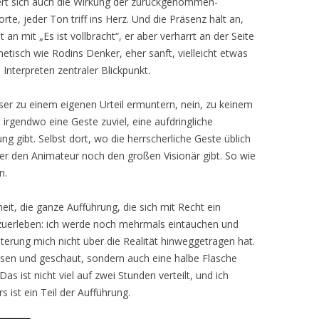
gert sich auch die Wirkung der zurückgenommen-
e, jeder Ton triff ins Herz. Und die Präsenz hält an,
an mit „Es ist vollbracht“, er aber verharrt an der Seite
etisch wie Rodins Denker, eher sanft, vielleicht etwas
n Interpreten zentraler Blickpunkt.
er zu einem eigenen Urteil ermuntern, nein, zu keinem
 irgendwo eine Geste zuviel, eine aufdringliche
ung gibt. Selbst dort, wo die herrscherliche Geste üblich
weder den Animateur noch den großen Visionär gibt. So wie
n.
it, die ganze Aufführung, die sich mit Recht ein
uerleben: ich werde noch mehrmals eintauchen und
terung mich nicht über die Realität hinweggetragen hat.
essen und geschaut, sondern auch eine halbe Flasche
s ist nicht viel auf zwei Stunden verteilt, und ich
s ist ein Teil der Aufführung.