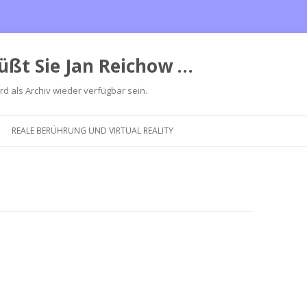
üßt Sie Jan Reichow …
ird als Archiv wieder verfügbar sein.
Zum
Inhalt
REALE BERÜHRUNG UND VIRTUAL REALITY
springen