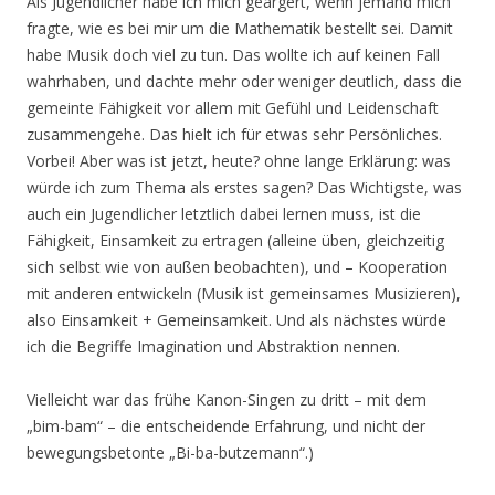
Als Jugendlicher habe ich mich geärgert, wenn jemand mich
fragte, wie es bei mir um die Mathematik bestellt sei. Damit
habe Musik doch viel zu tun. Das wollte ich auf keinen Fall
wahrhaben, und dachte mehr oder weniger deutlich, dass die
gemeinte Fähigkeit vor allem mit Gefühl und Leidenschaft
zusammengehe. Das hielt ich für etwas sehr Persönliches.
Vorbei! Aber was ist jetzt, heute? ohne lange Erklärung: was
würde ich zum Thema als erstes sagen? Das Wichtigste, was
auch ein Jugendlicher letztlich dabei lernen muss, ist die
Fähigkeit, Einsamkeit zu ertragen (alleine üben, gleichzeitig
sich selbst wie von außen beobachten), und – Kooperation
mit anderen entwickeln (Musik ist gemeinsames Musizieren),
also Einsamkeit + Gemeinsamkeit. Und als nächstes würde
ich die Begriffe Imagination und Abstraktion nennen.
Vielleicht war das frühe Kanon-Singen zu dritt – mit dem
„bim-bam“ – die entscheidende Erfahrung, und nicht der
bewegungsbetonte „Bi-ba-butzemann“.)