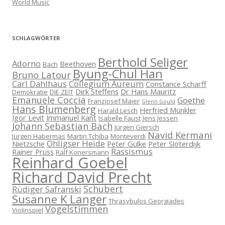
World Music
SCHLAGWÖRTER
Berthold Seliger
Adorno
Beethoven
Bach
Byung-Chul Han
Bruno Latour
Carl Dahlhaus
Collegium Aureum
Constance Scharff
Dirk Steffens
Dr Hans Mauritz
Demokratie
DIE ZEIT
Emanuele Coccia
Goethe
Franzjosef Maier
Glenn Gould
Hans Blumenberg
Herfried Münkler
Harald Lesch
Igor Levit
Immanuel Kant
Isabelle Faust
Jens Jessen
Johann Sebastian Bach
Jürgen Giersch
Navid Kermani
Jürgen Habermas
Martin Tchiba
Monteverdi
Ohligser Heide
Nietzsche
Peter Gülke
Peter Sloterdijk
Rassismus
Rainer Prüss
Ralf Konersmann
Reinhard Goebel
Richard David Precht
Schubert
Rüdiger Safranski
Susanne K Langer
Thrasybulos Georgiades
Vogelstimmen
Violinspiel