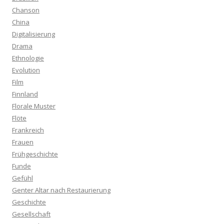
Chanson
China
Digitalisierung
Drama
Ethnologie
Evolution
Film
Finnland
Florale Muster
Flöte
Frankreich
Frauen
Frühgeschichte
Funde
Gefühl
Genter Altar nach Restaurierung
Geschichte
Gesellschaft