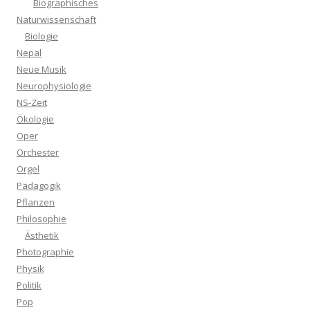
Biographisches
Naturwissenschaft
Biologie
Nepal
Neue Musik
Neurophysiologie
NS-Zeit
Ökologie
Oper
Orchester
Orgel
Pädagogik
Pflanzen
Philosophie
Ästhetik
Photographie
Physik
Politik
Pop