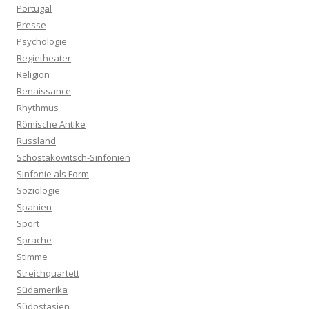
Portugal
Presse
Psychologie
Regietheater
Religion
Renaissance
Rhythmus
Römische Antike
Russland
Schostakowitsch-Sinfonien
Sinfonie als Form
Soziologie
Spanien
Sport
Sprache
Stimme
Streichquartett
Südamerika
Südostasien