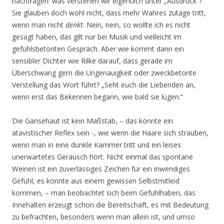
nachfragen: was verstehen wir eigentlich unter „Ausdruck“?
Sie glauben doch wohl nicht, dass mehr Wahres zutage tritt,
wenn man nicht
denkt
. Nein, nein, so wollte ich es nicht
gesagt haben, das gilt nur bei Musik und vielleicht im
gefühlsbetonten Gespräch. Aber wie kommt dann ein
sensibler Dichter wie Rilke darauf, dass gerade im
Überschwang gern die Ungenauigkeit oder zweckbetonte
Verstellung das Wort führt? „Seht euch die Liebenden an,
wenn erst das Bekennen begann, wie bald sie lügen.“
Die Gänsehaut ist kein Maßstab, – das könnte ein
atavistischer Reflex sein -, wie wenn die Haare sich sträuben,
wenn man in eine dunkle Kammer tritt und ein leises
unerwartetes Geräusch hört. Nicht einmal das spontane
Weinen ist ein zuverlässiges Zeichen für ein inwendiges
Gefühl, es könnte aus einem gewissen Selbstmitleid
kommen, – man beobachtet sich beim Gefühlhaben, das
Innehalten erzeugt schon die Bereitschaft, es mit Bedeutung
zu befrachten, besonders wenn man allein ist, und umso