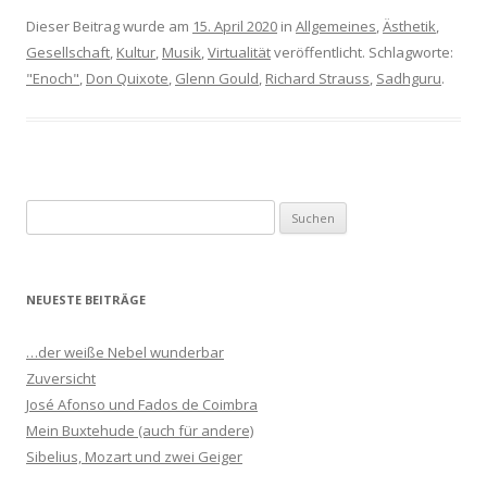
Dieser Beitrag wurde am
15. April 2020
in
Allgemeines
,
Ästhetik
,
Gesellschaft
,
Kultur
,
Musik
,
Virtualität
veröffentlicht. Schlagworte:
"Enoch"
,
Don Quixote
,
Glenn Gould
,
Richard Strauss
,
Sadhguru
.
S
u
c
h
NEUESTE BEITRÄGE
e
n
…der weiße Nebel wunderbar
n
Zuversicht
a
José Afonso und Fados de Coimbra
c
Mein Buxtehude (auch für andere)
h
Sibelius, Mozart und zwei Geiger
: