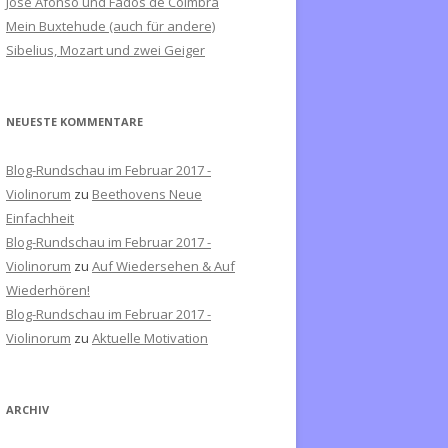
José Afonso und Fados de Coimbra
c
Mein Buxtehude (auch für andere)
h
Sibelius, Mozart und zwei Geiger
:
NEUESTE KOMMENTARE
Blog-Rundschau im Februar 2017 -
Violinorum
zu
Beethovens Neue
Einfachheit
Blog-Rundschau im Februar 2017 -
Violinorum
zu
Auf Wiedersehen & Auf
Wiederhören!
Blog-Rundschau im Februar 2017 -
Violinorum
zu
Aktuelle Motivation
ARCHIV