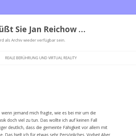
üßt Sie Jan Reichow …
ird als Archiv wieder verfügbar sein.
Zum
Inhalt
REALE BERÜHRUNG UND VIRTUAL REALITY
springen
t, wenn jemand mich fragte, wie es bei mir um die
k doch viel zu tun. Das wollte ich auf keinen Fall
r deutlich, dass die gemeinte Fähigkeit vor allem mit
Das hielt ich für etwas sehr Persönliches. Vorbei! Aber