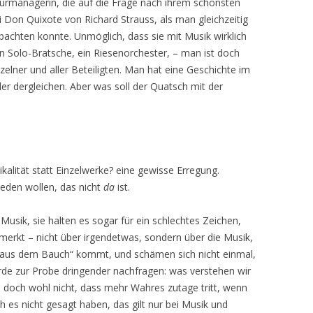
ulturmanagerin, die auf die Frage nach ihrem schönsten
i Don Quixote von Richard Strauss, als man gleichzeitig
bachten konnte. Unmöglich, dass sie mit Musik wirklich
 ein Solo-Bratsche, ein Riesenorchester, – man ist doch
zelner und aller Beteiligten. Man hat eine Geschichte im
er dergleichen. Aber was soll der Quatsch mit der
lität statt Einzelwerke? eine gewisse Erregung.
reden wollen, das nicht
da
ist.
Musik, sie halten es sogar für ein schlechtes Zeichen,
merkt – nicht über irgendetwas, sondern über die Musik,
 „aus dem Bauch“ kommt, und schämen sich nicht einmal,
rde zur Probe dringender nachfragen: was verstehen wir
n doch wohl nicht, dass mehr Wahres zutage tritt, wenn
ich es nicht gesagt haben, das gilt nur bei Musik und