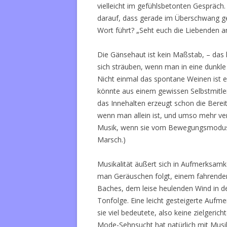
vielleicht im gefühlsbetonten Gespräch.
darauf, dass gerade im Überschwang ge
Wort führt? „Seht euch die Liebenden a
Die Gänsehaut ist kein Maßstab, – das k
sich sträuben, wenn man in eine dunkle
Nicht einmal das spontane Weinen ist ei
könnte aus einem gewissen Selbstmitl
das Innehalten erzeugt schon die Berei
wenn man allein ist, und umso mehr ve
Musik, wenn sie vom Bewegungsmodus he
Marsch.)
Musikalität äußert sich in Aufmerksamke
man Geräuschen folgt, einem fahrende
Baches, dem leise heulenden Wind in d
Tonfolge. Eine leicht gesteigerte Aufm
sie viel bedeutete, also keine zielgeri
Mode-Sehnsucht hat natürlich mit Musika