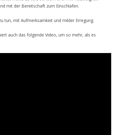
nd mit der Bereitschaft zum Einschlafen.
 zu tun, mit Aufmerksamkeit und milder Erregung.
ert auch das folgende Video, um so mehr, als es