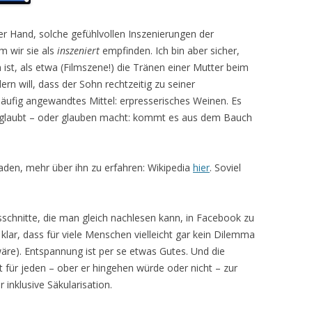
er Hand, solche gefühlvollen Inszenierungen der
m wir sie als
inszeniert
empfinden. Ich bin aber sicher,
ist, als etwa (Filmszene!) die Tränen einer Mutter beim
rn will, dass der Sohn rechtzeitig zu seiner
häufig angewandtes Mittel: erpresserisches Weinen. Es
t glaubt – oder glauben macht: kommt es aus dem Bauch
aden, mehr über ihn zu erfahren: Wikipedia
hier
. Soviel
sschnitte, die man gleich nachlesen kann, in Facebook zu
ar, dass für viele Menschen vielleicht gar kein Dilemma
re). Entspannung ist per se etwas Gutes. Und die
für jeden – ober er hingehen würde oder nicht – zur
 inklusive Säkularisation.