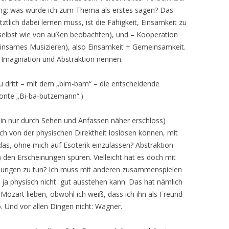
rung: was würde ich zum Thema als erstes sagen? Das
tztlich dabei lernen muss, ist die Fähigkeit, Einsamkeit zu
ch selbst wie von außen beobachten), und – Kooperation
einsames Musizieren), also Einsamkeit + Gemeinsamkeit.
e Imagination und Abstraktion nennen.
zu dritt – mit dem „bim-bam“ – die entscheidende
onte „Bi-ba-butzemann“.)
hin nur durch Sehen und Anfassen näher erschloss)
h von der physischen Direktheit loslösen können, mit
das, ohne mich auf Esoterik einzulassen? Abstraktion
) den Erscheinungen spüren. Vielleicht hat es doch mit
hungen zu tun? Ich muss mit anderen zusammenspielen
 ja physisch nicht gut ausstehen kann. Das hat nämlich
 Mozart lieben, obwohl ich weiß, dass ich ihn als Freund
. Und vor allen Dingen nicht: Wagner.