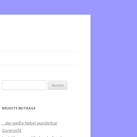
S
u
c
h
NEUESTE BEITRÄGE
e
n
…der weiße Nebel wunderbar
n
Zuversicht
a