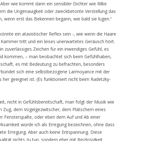
 Aber wie kommt dann ein sensibler Dichter wie Rilke
rn die Ungenauigkeit oder zweckbetonte Verstellung das
n, wenn erst das Bekennen begann, wie bald sie lügen.“
önnte ein atavistischer Reflex sein -, wie wenn die Haare
 Kammer tritt und ein leises unerwartetes Geräusch hört.
n zuverlässiges Zeichen für ein inwendiges Gefühl, es
eid kommen, – man beobachtet sich beim Gefühlhaben,
tschaft, es mit Bedeutung zu befrachten, besonders
rbündet sich eine selbstbezogene Larmoyance mit der
r geeignet ist. (Es funktioniert nicht beim Radetzky-
it, nicht in Gefühlsbereitschaft, man folgt der Musik wie
n Zug, dem Vogelgezwitscher, dem Plätschern eines
er Fensterspalte, oder eben dem Auf und Ab einer
erksamkeit würde ich als Erregung bezeichnen, ohne dass
chtete Erregung. Aber auch keine Entspannung. Diese
lität nichts zu tun, sondern eher mit Reizlosigkeit