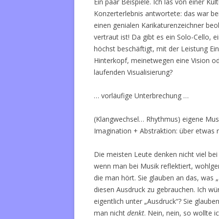
Ein paar Beispiele. Ich las von einer K
Konzerterlebnis antwortete: das war be
einen genialen Karikaturenzeichner beo
vertraut ist! Da gibt es ein Solo-Cello,
höchst beschäftigt, mit der Leistung Ein
Hinterkopf, meinetwegen eine Vision od
laufenden Visualisierung?
… vorläufige Unterbrechung …
(Klangwechsel… Rhythmus) eigene Musika
Imagination + Abstraktion: über etwas 
Die meisten Leute denken nicht viel bei 
wenn man bei Musik reflektiert, wohlge
die man hört. Sie glauben an das, was
diesen Ausdruck zu gebrauchen. Ich wü
eigentlich unter „Ausdruck“? Sie glaube
man nicht
denkt
. Nein, nein, so wollte 