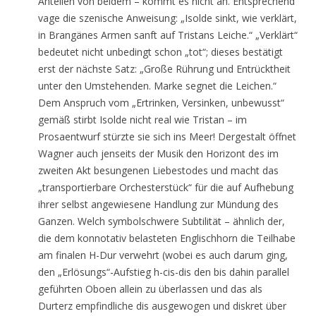
Anteilen von beidem – kommt es nicht an. Entsprechend
vage die szenische Anweisung: „Isolde sinkt, wie verklärt,
in Brangänes Armen sanft auf Tristans Leiche.“ „Verklärt“
bedeutet nicht unbedingt schon „tot“; dieses bestätigt
erst der nächste Satz: „Große Rührung und Entrücktheit
unter den Umstehenden. Marke segnet die Leichen.“
Dem Anspruch vom „Ertrinken, Versinken, unbewusst“
gemäß stirbt Isolde nicht real wie Tristan – im
Prosaentwurf stürzte sie sich ins Meer! Dergestalt öffnet
Wagner auch jenseits der Musik den Horizont des im
zweiten Akt besungenen Liebestodes und macht das
„transportierbare Orchesterstück“ für die auf Aufhebung
ihrer selbst angewiesene Handlung zur Mündung des
Ganzen. Welch symbolschwere Subtilität – ähnlich der,
die dem konnotativ belasteten Englischhorn die Teilhabe
am finalen H-Dur verwehrt (wobei es auch darum ging,
den „Erlösungs“-Aufstieg h-cis-dis den bis dahin parallel
geführten Oboen allein zu überlassen und das als
Durterz empfindliche dis ausgewogen und diskret über