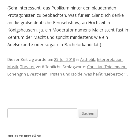
(Sehr interessant, das Publikum hinter den plaudernden
Protagonisten zu beobachten. Was für ein Glanz! Ich denke
an die große deutsche Fernsehshow, an Hochzeit in
Königshäusern, ja, ein Moderator namens Maier steht fast im
Zentrum der Macht und spricht mindestens wie ein
Adelsexperte oder sogar ein Bachelorkandidat.)
Dieser Beitrag wurde am
25. Juli 2018
in
Ästhetik
,
Interpretation
,
Musik
,
Theater
veröffentlicht. Schlagworte:
Christian Thielemann
,
Lohengrin Livestream
,
Tristan und Isolde
,
was heißt "Liebestod"?
.
S
u
c
h
NEUESTE BEITRÄGE