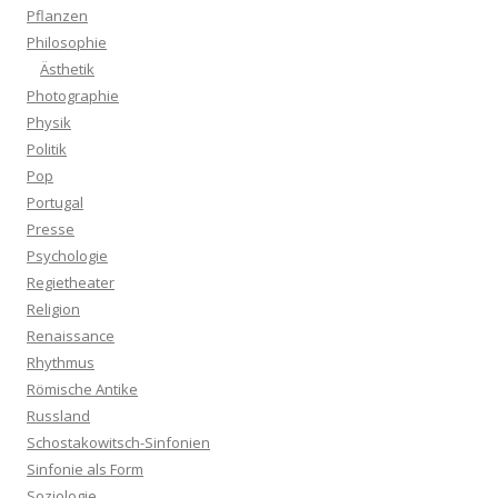
Pflanzen
Philosophie
Ästhetik
Photographie
Physik
Politik
Pop
Portugal
Presse
Psychologie
Regietheater
Religion
Renaissance
Rhythmus
Römische Antike
Russland
Schostakowitsch-Sinfonien
Sinfonie als Form
Soziologie