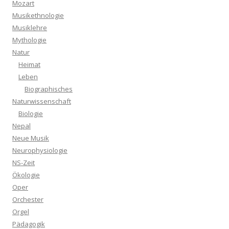
Mozart
Musikethnologie
Musiklehre
Mythologie
Natur
Heimat
Leben
Biographisches
Naturwissenschaft
Biologie
Nepal
Neue Musik
Neurophysiologie
NS-Zeit
Ökologie
Oper
Orchester
Orgel
Pädagogik