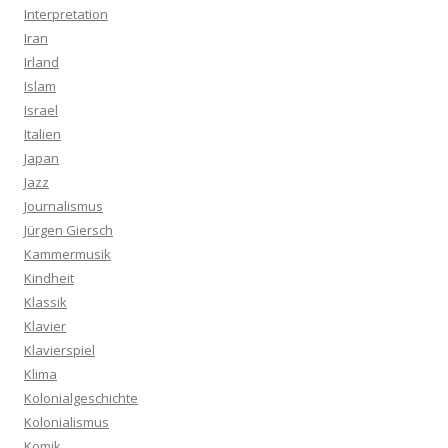
Interpretation
Iran
Irland
Islam
Israel
Italien
Japan
Jazz
Journalismus
Jürgen Giersch
Kammermusik
Kindheit
Klassik
Klavier
Klavierspiel
Klima
Kolonialgeschichte
Kolonialismus
Komik