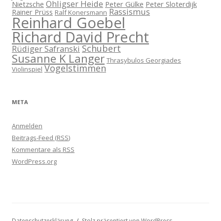
Ohligser Heide
Nietzsche
Peter Gülke
Peter Sloterdijk
Rassismus
Rainer Prüss
Ralf Konersmann
Reinhard Goebel
Richard David Precht
Schubert
Rüdiger Safranski
Susanne K Langer
Thrasybulos Georgiades
Vogelstimmen
Violinspiel
META
Anmelden
Beitrags-Feed (
RSS
)
Kommentare als
RSS
WordPress.org
Datenschutzerklärung
Stolz präsentiert von WordPress