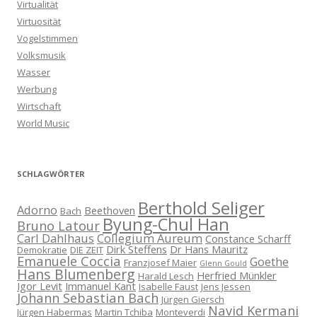
Virtualität
Virtuosität
Vogelstimmen
Volksmusik
Wasser
Werbung
Wirtschaft
World Music
SCHLAGWÖRTER
Berthold Seliger
Adorno
Beethoven
Bach
Byung-Chul Han
Bruno Latour
Carl Dahlhaus
Collegium Aureum
Constance Scharff
Dirk Steffens
Dr Hans Mauritz
Demokratie
DIE ZEIT
Emanuele Coccia
Goethe
Franzjosef Maier
Glenn Gould
Hans Blumenberg
Herfried Münkler
Harald Lesch
Igor Levit
Immanuel Kant
Isabelle Faust
Jens Jessen
Johann Sebastian Bach
Jürgen Giersch
Navid Kermani
Jürgen Habermas
Martin Tchiba
Monteverdi