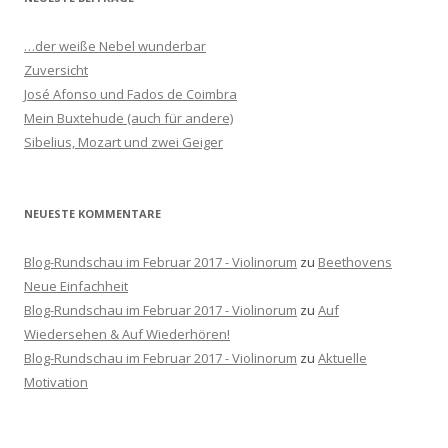
e
n
…der weiße Nebel wunderbar
n
Zuversicht
a
José Afonso und Fados de Coimbra
c
Mein Buxtehude (auch für andere)
h
Sibelius, Mozart und zwei Geiger
:
NEUESTE KOMMENTARE
Blog-Rundschau im Februar 2017 - Violinorum
zu
Beethovens
Neue Einfachheit
Blog-Rundschau im Februar 2017 - Violinorum
zu
Auf
Wiedersehen & Auf Wiederhören!
Blog-Rundschau im Februar 2017 - Violinorum
zu
Aktuelle
Motivation