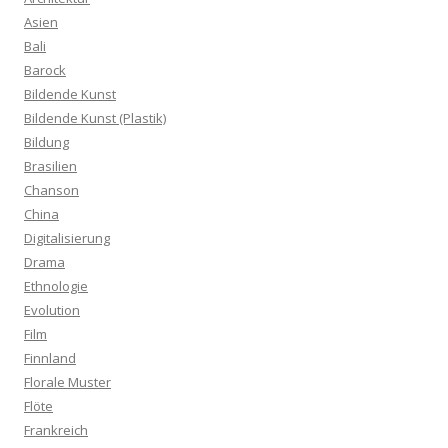
Asien
Bali
Barock
Bildende Kunst
Bildende Kunst (Plastik)
Bildung
Brasilien
Chanson
China
Digitalisierung
Drama
Ethnologie
Evolution
Film
Finnland
Florale Muster
Flöte
Frankreich