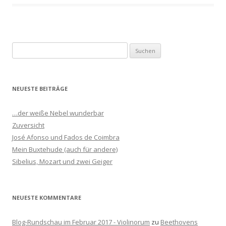
S
u
c
h
NEUESTE BEITRÄGE
e
n
…der weiße Nebel wunderbar
n
Zuversicht
a
José Afonso und Fados de Coimbra
c
Mein Buxtehude (auch für andere)
h
Sibelius, Mozart und zwei Geiger
:
NEUESTE KOMMENTARE
Blog-Rundschau im Februar 2017 - Violinorum
zu
Beethovens