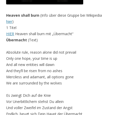
Heaven shall burn
(Info über diese Gruppe bei Wikipedia
hier
)
1 Titel
HIER
Heaven shall burn mit „Übermacht“
Übermacht
(Text)
Absolute rule, reason alone did not prevail
Only one hope, your time is up
And all new entities will dawn
And they’ll be risen from no ashes
Merciless and adamant, all options gone
We are surrounded by the wolves
Es zwingt Dich auf die Knie
Vor Unerbittlichem stehst Du allein
Und voller Zweifel im Zustand der Angst
Endlich, beugt sich Dein Haupt der Übermacht