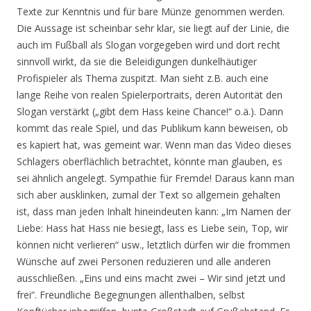
Texte zur Kenntnis und für bare Münze genommen werden.
Die Aussage ist scheinbar sehr klar, sie liegt auf der Linie, die
auch im Fußball als Slogan vorgegeben wird und dort recht
sinnvoll wirkt, da sie die Beleidigungen dunkelhäutiger
Profispieler als Thema zuspitzt. Man sieht z.B. auch eine
lange Reihe von realen Spielerportraits, deren Autorität den
Slogan verstärkt („gibt dem Hass keine Chance!“ o.ä.). Dann
kommt das reale Spiel, und das Publikum kann beweisen, ob
es kapiert hat, was gemeint war. Wenn man das Video dieses
Schlagers oberflächlich betrachtet, könnte man glauben, es
sei ähnlich angelegt. Sympathie für Fremde! Daraus kann man
sich aber ausklinken, zumal der Text so allgemein gehalten
ist, dass man jeden Inhalt hineindeuten kann: „Im Namen der
Liebe: Hass hat Hass nie besiegt, lass es Liebe sein, Top, wir
können nicht verlieren“ usw., letztlich dürfen wir die frommen
Wünsche auf zwei Personen reduzieren und alle anderen
ausschließen. „Eins und eins macht zwei – Wir sind jetzt und
frei“. Freundliche Begegnungen allenthalben, selbst