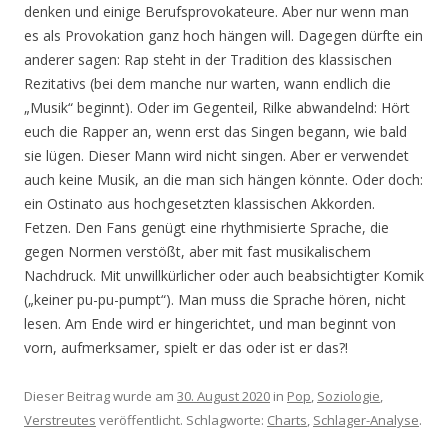
denken und einige Berufsprovokateure. Aber nur wenn man
es als Provokation ganz hoch hängen will. Dagegen dürfte ein
anderer sagen: Rap steht in der Tradition des klassischen
Rezitativs (bei dem manche nur warten, wann endlich die
„Musik“ beginnt). Oder im Gegenteil, Rilke abwandelnd: Hört
euch die Rapper an, wenn erst das Singen begann, wie bald
sie lügen. Dieser Mann wird nicht singen. Aber er verwendet
auch keine Musik, an die man sich hängen könnte. Oder doch:
ein Ostinato aus hochgesetzten klassischen Akkorden.
Fetzen. Den Fans genügt eine rhythmisierte Sprache, die
gegen Normen verstößt, aber mit fast musikalischem
Nachdruck. Mit unwillkürlicher oder auch beabsichtigter Komik
(„keiner pu-pu-pumpt“). Man muss die Sprache hören, nicht
lesen. Am Ende wird er hingerichtet, und man beginnt von
vorn, aufmerksamer, spielt er das oder ist er das?!
Dieser Beitrag wurde am
30. August 2020
in
Pop
,
Soziologie
,
Verstreutes
veröffentlicht. Schlagworte:
Charts
,
Schlager-Analyse
.