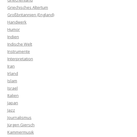
Griechenland
Griechisches Altertum
Großbritannien (England)
Handwerk
Humor
Indien
Indische Welt
Instrumente
Interpretation
Iran
Irland
Islam
Israel
Italien
Japan
Jazz
Journalismus
Jürgen Giersch
Kammermusik