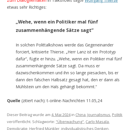
Zum Dialogverhalten
in Talkshows sagte
Wolfgang Thierse
etwas sehr Richtiges:
„Wehe, wenn ein Politiker mal fünf
zusammenhängende Sätze sagt“
In solchen Polittalkshows werde das Gegeneinander
forciert, kritisierte Thierse. „Herr Lanz ist ein Prototyp
dafür“, fügte er hinzu. „Wehe, wenn ein Politiker mal fünf
zusammenhängende Sätze sagt. Da muss er
dazwischenkommen und ihn so lange piesacken, bis er
dann den falschen Halbsatz gesagt hat, den er dann als
Mühlstein um den Hals gehängt bekommt.“
Quelle
(zitiert nach): t-online-Nachrichten 11.05,24
Dieser Beitrag wurde am
4. Mai 2024
in
China
,
Journalismus
,
Politik
veröffentlicht. Schlagworte:
"Überwachung"
,
Carlo Masala
,
Demokratie
,
Herfried Münkler
,
individualistisches Denken
,