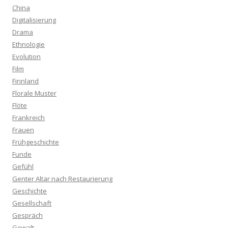
China
Digitalisierung
Drama
Ethnologie
Evolution
Film
Finnland
Florale Muster
Flöte
Frankreich
Frauen
Frühgeschichte
Funde
Gefühl
Genter Altar nach Restaurierung
Geschichte
Gesellschaft
Gespräch
Gewalt