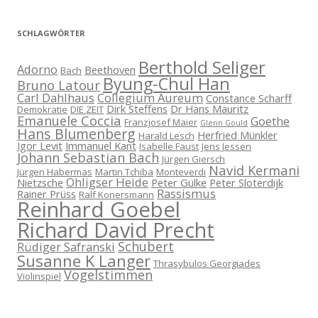
SCHLAGWÖRTER
Berthold Seliger
Adorno
Beethoven
Bach
Byung-Chul Han
Bruno Latour
Carl Dahlhaus
Collegium Aureum
Constance Scharff
Dirk Steffens
Dr Hans Mauritz
Demokratie
DIE ZEIT
Emanuele Coccia
Goethe
Franzjosef Maier
Glenn Gould
Hans Blumenberg
Herfried Münkler
Harald Lesch
Igor Levit
Immanuel Kant
Isabelle Faust
Jens Jessen
Johann Sebastian Bach
Jürgen Giersch
Navid Kermani
Jürgen Habermas
Martin Tchiba
Monteverdi
Ohligser Heide
Nietzsche
Peter Gülke
Peter Sloterdijk
Rassismus
Rainer Prüss
Ralf Konersmann
Reinhard Goebel
Richard David Precht
Schubert
Rüdiger Safranski
Susanne K Langer
Thrasybulos Georgiades
Vogelstimmen
Violinspiel