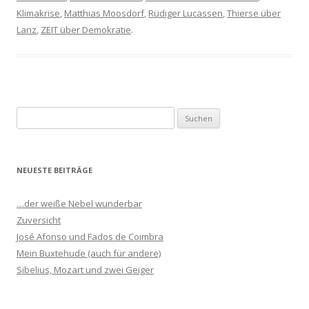
Klimakrise
,
Matthias Moosdorf
,
Rüdiger Lucassen
,
Thierse über
Lanz
,
ZEIT über Demokratie
.
S
u
c
h
NEUESTE BEITRÄGE
e
n
…der weiße Nebel wunderbar
n
Zuversicht
a
José Afonso und Fados de Coimbra
c
Mein Buxtehude (auch für andere)
h
Sibelius, Mozart und zwei Geiger
: