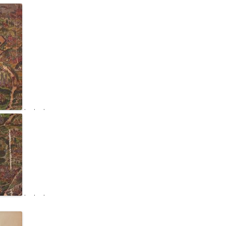
. . .
. . .