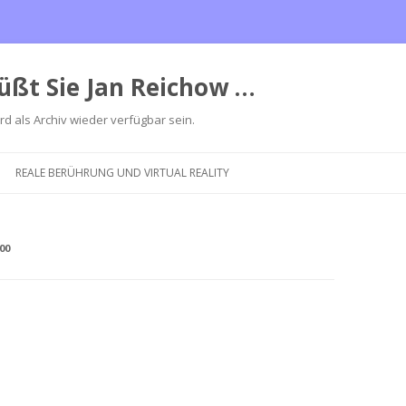
üßt Sie Jan Reichow …
ird als Archiv wieder verfügbar sein.
Zum
Inhalt
REALE BERÜHRUNG UND VIRTUAL REALITY
springen
00