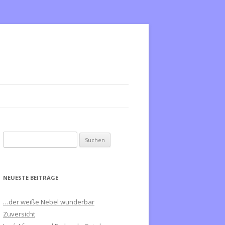
S
u
c
h
NEUESTE BEITRÄGE
e
n
…der weiße Nebel wunderbar
n
Zuversicht
a