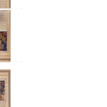
. . .
. . .