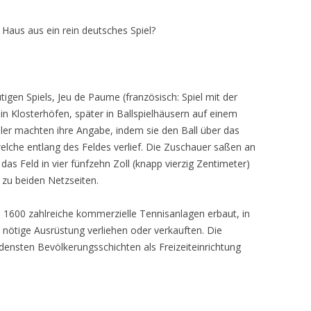
Haus aus ein rein deutsches Spiel?
igen Spiels, Jeu de Paume (französisch: Spiel mit der
n Klosterhöfen, später in Ballspielhäusern auf einem
ieler machten ihre Angabe, indem sie den Ball über das
lche entlang des Feldes verlief. Die Zuschauer saßen an
das Feld in vier fünfzehn Zoll (knapp vierzig Zentimeter)
n zu beiden Netzseiten.
 1600 zahlreiche kommerzielle Tennisanlagen erbaut, in
l nötige Ausrüstung verliehen oder verkauften. Die
densten Bevölkerungsschichten als Freizeiteinrichtung