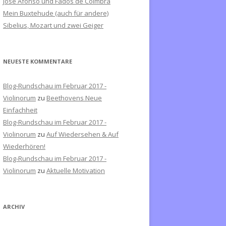
José Afonso und Fados de Coimbra
c
Mein Buxtehude (auch für andere)
h
Sibelius, Mozart und zwei Geiger
:
NEUESTE KOMMENTARE
Blog-Rundschau im Februar 2017 -
Violinorum
zu
Beethovens Neue
Einfachheit
Blog-Rundschau im Februar 2017 -
Violinorum
zu
Auf Wiedersehen & Auf
Wiederhören!
Blog-Rundschau im Februar 2017 -
Violinorum
zu
Aktuelle Motivation
ARCHIV