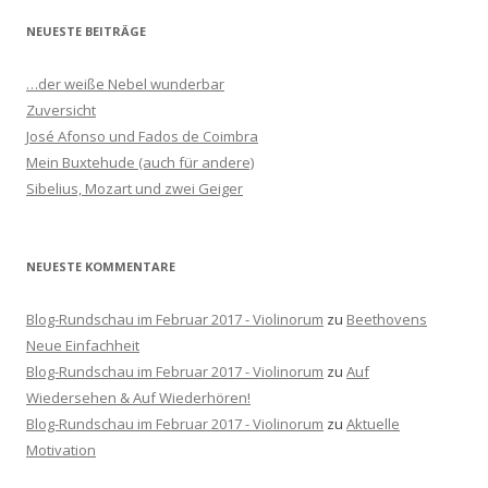
h
NEUESTE BEITRÄGE
e
n
…der weiße Nebel wunderbar
n
Zuversicht
a
José Afonso und Fados de Coimbra
c
Mein Buxtehude (auch für andere)
h
Sibelius, Mozart und zwei Geiger
:
NEUESTE KOMMENTARE
Blog-Rundschau im Februar 2017 - Violinorum
zu
Beethovens
Neue Einfachheit
Blog-Rundschau im Februar 2017 - Violinorum
zu
Auf
Wiedersehen & Auf Wiederhören!
Blog-Rundschau im Februar 2017 - Violinorum
zu
Aktuelle
Motivation