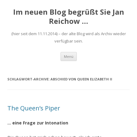
Im neuen Blog begrüßt Sie Jan
Reichow …
(hier seit dem 11.11.2014) – der alte Blog wird als Archiv wieder
verfügbar sein.
Zum
Menü
Inhalt
springen
SCHLAGWORT-ARCHIVE:
ABSCHIED VON QUEEN ELIZABETH II
The Queen’s Piper
… eine Frage zur Intonation