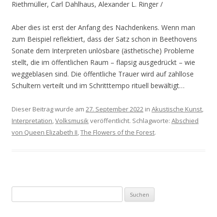
Riethmüller, Carl Dahlhaus, Alexander L. Ringer /
Aber dies ist erst der Anfang des Nachdenkens. Wenn man
zum Beispiel reflektiert, dass der Satz schon in Beethovens
Sonate dem Interpreten unlösbare (ästhetische) Probleme
stellt, die im öffentlichen Raum – flapsig ausgedrückt – wie
weggeblasen sind. Die öffentliche Trauer wird auf zahllose
Schultern verteilt und im Schritttempo rituell bewältigt…
Dieser Beitrag wurde am
27. September 2022
in
Akustische Kunst
,
Interpretation
,
Volksmusik
veröffentlicht. Schlagworte:
Abschied
von Queen Elizabeth II
,
The Flowers of the Forest
.
S
u
c