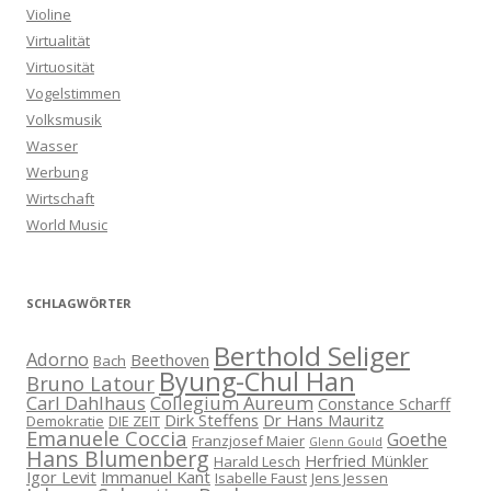
Violine
Virtualität
Virtuosität
Vogelstimmen
Volksmusik
Wasser
Werbung
Wirtschaft
World Music
SCHLAGWÖRTER
Berthold Seliger
Adorno
Beethoven
Bach
Byung-Chul Han
Bruno Latour
Carl Dahlhaus
Collegium Aureum
Constance Scharff
Dirk Steffens
Dr Hans Mauritz
Demokratie
DIE ZEIT
Emanuele Coccia
Goethe
Franzjosef Maier
Glenn Gould
Hans Blumenberg
Herfried Münkler
Harald Lesch
Igor Levit
Immanuel Kant
Isabelle Faust
Jens Jessen