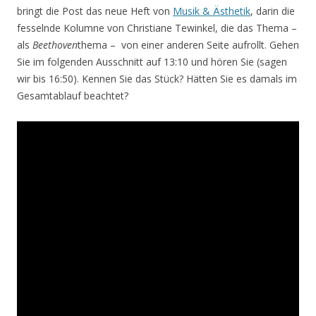
bringt die Post das neue Heft von
Musik & Ästhetik
, darin die
fesselnde Kolumne von Christiane Tewinkel, die das Thema –
als
Beethoven
thema – von einer anderen Seite aufrollt. Gehen
Sie im folgenden Ausschnitt auf 13:10 und hören Sie (sagen
wir bis 16:50). Kennen Sie das Stück? Hätten Sie es damals im
Gesamtablauf beachtet?