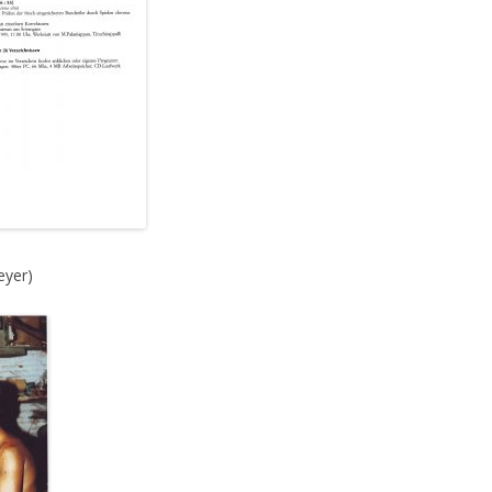
eyer)