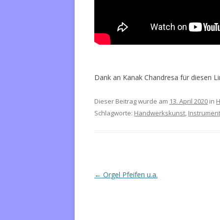
Dank an Kanak Chandresa für diesen Li
Dieser Beitrag wurde am
13. April 2020
in
H
Schlagworte:
Handwerkskunst
,
Instrumen
Beitrags-
←
Orgel Pfeifen u.a.
Navigation