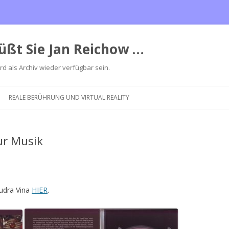
üßt Sie Jan Reichow …
ird als Archiv wieder verfügbar sein.
Zum
Inhalt
REALE BERÜHRUNG UND VIRTUAL REALITY
springen
ur Musik
Rudra Vina
HIER
.