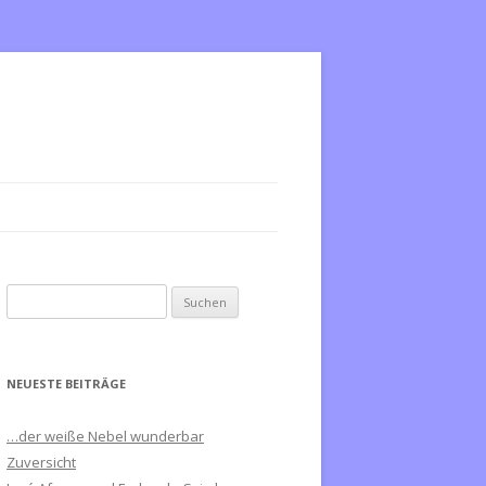
S
u
c
h
NEUESTE BEITRÄGE
e
n
…der weiße Nebel wunderbar
n
Zuversicht
a