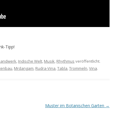
nk-Tipp!
andwerk
,
Indische Welt
,
Musik
,
Rhythmus
veröffentlicht.
tenbau
,
Mrdangam
,
Rudra-Vina
,
Tabla
,
Trommeln
,
Vina
.
Muster im Botanischen Garten
→