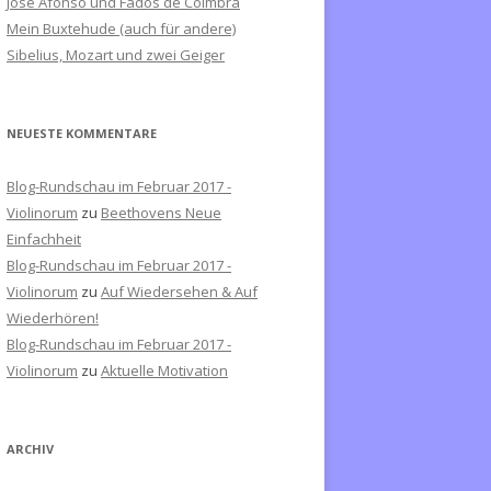
José Afonso und Fados de Coimbra
c
Mein Buxtehude (auch für andere)
h
Sibelius, Mozart und zwei Geiger
:
NEUESTE KOMMENTARE
Blog-Rundschau im Februar 2017 -
Violinorum
zu
Beethovens Neue
Einfachheit
Blog-Rundschau im Februar 2017 -
Violinorum
zu
Auf Wiedersehen & Auf
Wiederhören!
Blog-Rundschau im Februar 2017 -
Violinorum
zu
Aktuelle Motivation
ARCHIV