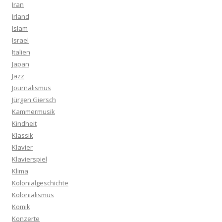
Iran
Irland
Islam
Israel
Italien
Japan
Jazz
Journalismus
Jürgen Giersch
Kammermusik
Kindheit
Klassik
Klavier
Klavierspiel
Klima
Kolonialgeschichte
Kolonialismus
Komik
Konzerte