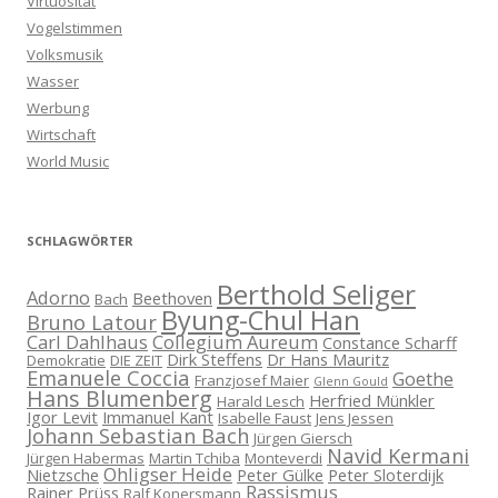
Virtuosität
Vogelstimmen
Volksmusik
Wasser
Werbung
Wirtschaft
World Music
SCHLAGWÖRTER
Berthold Seliger
Adorno
Beethoven
Bach
Byung-Chul Han
Bruno Latour
Carl Dahlhaus
Collegium Aureum
Constance Scharff
Dirk Steffens
Dr Hans Mauritz
Demokratie
DIE ZEIT
Emanuele Coccia
Goethe
Franzjosef Maier
Glenn Gould
Hans Blumenberg
Herfried Münkler
Harald Lesch
Igor Levit
Immanuel Kant
Isabelle Faust
Jens Jessen
Johann Sebastian Bach
Jürgen Giersch
Navid Kermani
Jürgen Habermas
Martin Tchiba
Monteverdi
Ohligser Heide
Nietzsche
Peter Gülke
Peter Sloterdijk
Rassismus
Rainer Prüss
Ralf Konersmann