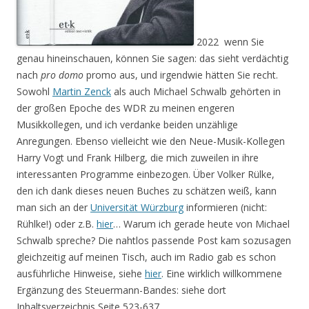
2022
wenn Sie
genau hineinschauen, können Sie sagen: das sieht verdächtig
nach
pro domo
promo aus, und irgendwie hätten Sie recht.
Sowohl
Martin Zenck
als auch Michael Schwalb gehörten in
der großen Epoche des WDR zu meinen engeren
Musikkollegen, und ich verdanke beiden unzählige
Anregungen. Ebenso vielleicht wie den Neue-Musik-Kollegen
Harry Vogt und Frank Hilberg, die mich zuweilen in ihre
interessanten Programme einbezogen. Über Volker Rülke,
den ich dank dieses neuen Buches zu schätzen weiß, kann
man sich an der
Universität Würzburg
informieren (nicht:
Rühlke!) oder z.B.
hier
… Warum ich gerade heute von Michael
Schwalb spreche? Die nahtlos passende Post kam sozusagen
gleichzeitig auf meinen Tisch, auch im Radio gab es schon
ausführliche Hinweise, siehe
hier
. Eine wirklich willkommene
Ergänzung des Steuermann-Bandes: siehe dort
Inhaltsverzeichnis Seite 523-637.