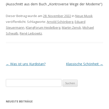
(Ausschnitt aus dem Buch „Kontroverse Wege der Moderne“)
Dieser Beitrag wurde am
28. November 2022
in
Neue Musik
veröffentlicht. Schlagworte:
Arnold Schönberg
,
Eduard
Steuermann
,
KlangForum Heidelberg
,
Martin Zenck
,
Michael
Schwalb
,
René Leibowitz
.
Beitrags-
←
Was ist uns Kurdistan?
Klassische Schönheit
→
Navigation
S
u
c
h
NEUESTE BEITRÄGE
e