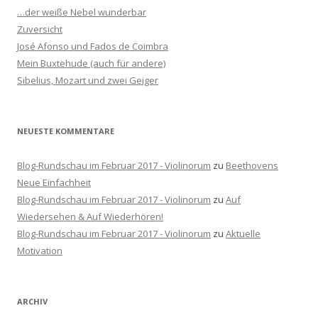
n
…der weiße Nebel wunderbar
n
Zuversicht
a
José Afonso und Fados de Coimbra
c
Mein Buxtehude (auch für andere)
h
Sibelius, Mozart und zwei Geiger
:
NEUESTE KOMMENTARE
Blog-Rundschau im Februar 2017 - Violinorum
zu
Beethovens
Neue Einfachheit
Blog-Rundschau im Februar 2017 - Violinorum
zu
Auf
Wiedersehen & Auf Wiederhören!
Blog-Rundschau im Februar 2017 - Violinorum
zu
Aktuelle
Motivation
ARCHIV