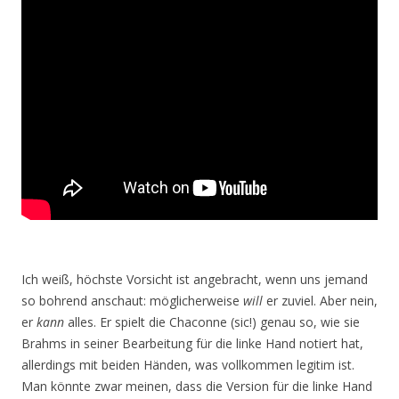
Ich weiß, höchste Vorsicht ist angebracht, wenn uns jemand
so bohrend anschaut: möglicherweise
will
er zuviel. Aber nein,
er
kann
alles. Er spielt die Chaconne (sic!) genau so, wie sie
Brahms in seiner Bearbeitung für die linke Hand notiert hat,
allerdings mit beiden Händen, was vollkommen legitim ist.
Man könnte zwar meinen, dass die Version für die linke Hand