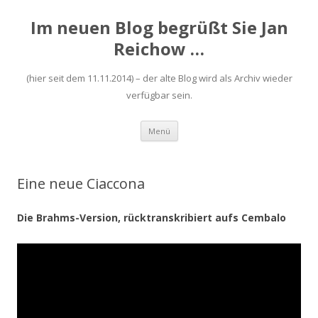
Im neuen Blog begrüßt Sie Jan
Reichow …
(hier seit dem 11.11.2014) – der alte Blog wird als Archiv wieder
verfügbar sein.
Zum
Menü
Inhalt
springen
Eine neue Ciaccona
Die Brahms-Version, rücktranskribiert aufs Cembalo