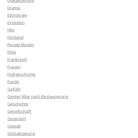
Digitalisierung
Drama
Ethnologie
Evolution
Film
Finnland
Florale Muster
Flöte
Frankreich
Frauen
Frühgeschichte
Funde
Gefühl
Genter Altar nach Restaurierung
Geschichte
Gesellschaft
Gespräch
Gewalt
Globalisierung