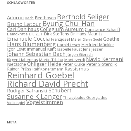
SCHLAGWÖRTER
Berthold Seliger
Adorno
Beethoven
Bach
Byung-Chul Han
Bruno Latour
Carl Dahlhaus
Collegium Aureum
Constance Scharff
Dirk Steffens
Dr Hans Mauritz
Demokratie
DIE ZEIT
Emanuele Coccia
Goethe
Franzjosef Maier
Glenn Gould
Hans Blumenberg
Herfried Münkler
Harald Lesch
Igor Levit
Immanuel Kant
Isabelle Faust
Jens Jessen
Johann Sebastian Bach
Jürgen Giersch
Navid Kermani
Jürgen Habermas
Martin Tchiba
Monteverdi
Ohligser Heide
Nietzsche
Peter Gülke
Peter Sloterdijk
Rassismus
Rainer Prüss
Ralf Konersmann
Reinhard Goebel
Richard David Precht
Schubert
Rüdiger Safranski
Susanne K Langer
Thrasybulos Georgiades
Vogelstimmen
Violinspiel
META