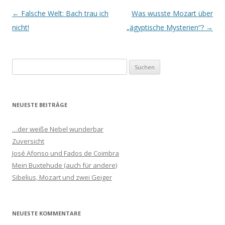
Beitrags-
←
Falsche Welt: Bach trau ich
Was wusste Mozart über
Navigation
nicht!
„ägyptische Mysterien“?
→
S
u
c
h
NEUESTE BEITRÄGE
e
n
…der weiße Nebel wunderbar
n
Zuversicht
a
José Afonso und Fados de Coimbra
c
Mein Buxtehude (auch für andere)
h
Sibelius, Mozart und zwei Geiger
:
NEUESTE KOMMENTARE