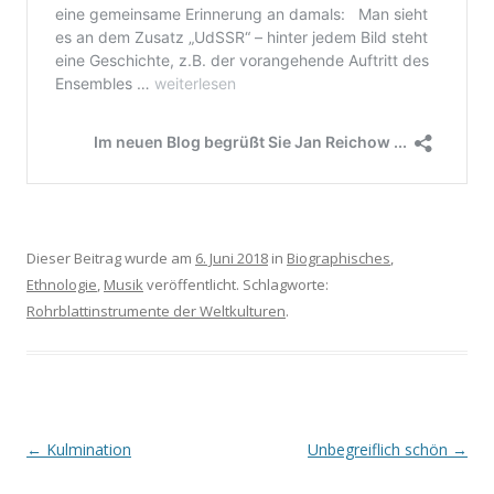
Dieser Beitrag wurde am
6. Juni 2018
in
Biographisches
,
Ethnologie
,
Musik
veröffentlicht. Schlagworte:
Rohrblattinstrumente der Weltkulturen
.
Beitrags-
←
Kulmination
Unbegreiflich schön
→
Navigation