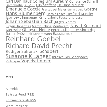
Carl Dahlhaus
Collegium Aureum
Constance Scharff
Dirk Steffens
Dr Hans Mauritz
Demokratie
DIE ZEIT
Emanuele Coccia
Goethe
Franzjosef Maier
Glenn Gould
Hans Blumenberg
Herfried Münkler
Harald Lesch
Igor Levit
Immanuel Kant
Isabelle Faust
Jens Jessen
Johann Sebastian Bach
Jürgen Giersch
Navid Kermani
Jürgen Habermas
Martin Tchiba
Monteverdi
Ohligser Heide
Nietzsche
Peter Gülke
Peter Sloterdijk
Rassismus
Rainer Prüss
Ralf Konersmann
Reinhard Goebel
Richard David Precht
Schubert
Rüdiger Safranski
Susanne K Langer
Thrasybulos Georgiades
Vogelstimmen
Violinspiel
META
Anmelden
Beitrags-Feed (
RSS
)
Kommentare als
RSS
WordPress.org