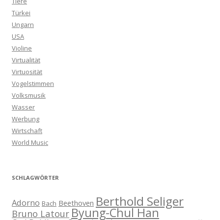
Tiere
Türkei
Ungarn
USA
Violine
Virtualität
Virtuosität
Vogelstimmen
Volksmusik
Wasser
Werbung
Wirtschaft
World Music
SCHLAGWÖRTER
Berthold Seliger
Adorno
Beethoven
Bach
Byung-Chul Han
Bruno Latour