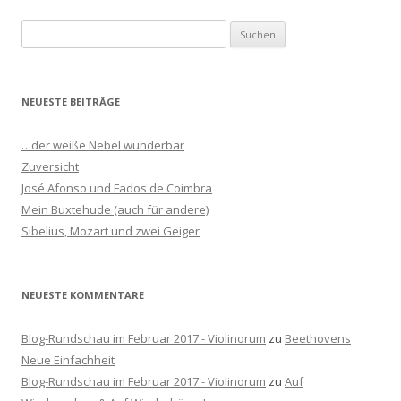
S
u
c
h
NEUESTE BEITRÄGE
e
n
…der weiße Nebel wunderbar
n
Zuversicht
a
José Afonso und Fados de Coimbra
c
Mein Buxtehude (auch für andere)
h
Sibelius, Mozart und zwei Geiger
:
NEUESTE KOMMENTARE
Blog-Rundschau im Februar 2017 - Violinorum
zu
Beethovens
Neue Einfachheit
Blog-Rundschau im Februar 2017 - Violinorum
zu
Auf