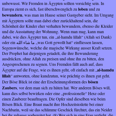
unbewusst. Wir Fremden in Ägypten sollten vorsichtig sein. In
loben
Europa ziemt es sich, fast überschwenglich zu
und zu
bewundern
, was man im Hause seiner Gastgeber sieht. Im Umgang
mit Ägyptern sollte man dabei eher zurückhaltend sein, die
Schönheit der Kinder eher verhalten bewundern, ebenso die Kleider
und die Ausstattung der Wohnung. Wenn man mag, kann man
dabei, wie dies Ägypter tun, ein „al-hamdu lillah“ (Allah sei Dank)
oder ein
„was Gott gewollt hat“ einfliessen lassen,
ما شاء الله
Segenswünsche, welche die magische Wirkung ausser Kraft setzen.
Der Prophet hat diejenigen getadelt, die ihre Bewunderung
ausdrücken, ohne Allah zu preisen und ohne ihn zu bitten, den
Angesprochenen zu segnen.
Uns Fremden fällt auch auf, dass
al-hamdu
Ägypter auf die Frage, wie es ihnen geht, oft einfach mit „
lillah
“ antworten, ohne kundzutun, wie prächtig es ihnen gut geht.
bösen
Der Böse Blick ist eine der Erscheinungsformen des
Zaubers
, vor dem man sich zu hüten hat. Wer anderen Böses will,
kann dies selbst bewirken oder eine „professionelle“ Hexe oder
einen Zauberer beauftragen. Die Opfer sind dieselben wie beim
Bösen Blick. Eine Braut macht ihre Hochzeitstoilette bei einer
Nachbarin, weil sie das schlimme Geschick fürchtet, das ein Neider
bei ihr zuhause vorbereitet hat. (8) Wer sich in eine Frau verliebt, die