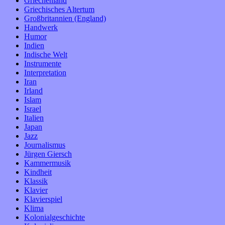
Griechenland
Griechisches Altertum
Großbritannien (England)
Handwerk
Humor
Indien
Indische Welt
Instrumente
Interpretation
Iran
Irland
Islam
Israel
Italien
Japan
Jazz
Journalismus
Jürgen Giersch
Kammermusik
Kindheit
Klassik
Klavier
Klavierspiel
Klima
Kolonialgeschichte