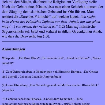
sich mit den Mitteln, die ihnen die Religion zur Verfügung stellt:
Nach der Geburt eines Kindes lässt man einen Scheich kommen, der
dem Säugling den islamischen Gebetsruf ins Ohr flüstert. Man
rezitiert die „Sure des Frühlichts“ auf, welche lautet: „I
ch suche
beim Herrn des Frühlichts Zuflucht vor dem Unheil, das ausgehen
mag (…) von einem, der neidisch ist
.“ (12) Man sagt islamische
Segensformeln auf, betet und verharrt in stillem Gedenken an Allah,
wie dies die Derwische tun (13).
————————————————————————-
Anmerkungen
Wikipedia : „Der Böse Blick“; „Le mauvais oeil“; „Hand der Fatima“; „Nazar-
Amulett“
(1) Zum Geisterglauben in Oberägypten vgl. Elisabeth Hartung, „Die Geister
sind überall“, Leben in Luxor.de Autorenforum
(2) Laura Hindelang, „Das Nazar-Auge und der Mythos um den Bösen Blick“
(stern.de)
(3) Gebhard Sebastian Fartacek, „Unheil durh Dämonen (..) Eine
sozialanthropologische Spurensuche in Syrien“, 2010, Böhlau Verlag