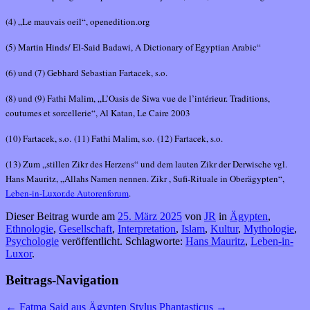
(4) „Le mauvais oeil“, openedition.org
(5) Martin Hinds/ El-Said Badawi, A Dictionary of Egyptian Arabic“
(6) und (7) Gebhard Sebastian Fartacek, s.o.
(8) und (9) Fathi Malim, „L’Oasis de Siwa vue de l’intérieur. Traditions,
coutumes et sorcellerie“, Al Katan, Le Caire 2003
(10) Fartacek, s.o.
(11) Fathi Malim, s.o.
(12) Fartacek, s.o.
(13) Zum „stillen Zikr des Herzens“ und dem lauten Zikr der Derwische vgl.
Hans Mauritz, „Allahs Namen nennen. Zikr , Sufi-Rituale in Oberägypten“,
Leben-in-Luxor.de Autorenforum
.
Dieser Beitrag wurde am
25. März 2025
von
JR
in
Ägypten
,
Ethnologie
,
Gesellschaft
,
Interpretation
,
Islam
,
Kultur
,
Mythologie
,
Psychologie
veröffentlicht. Schlagworte:
Hans Mauritz
,
Leben-in-
Luxor
.
Beitrags-Navigation
←
Fatma Said aus Ägypten
Stylus Phantasticus
→