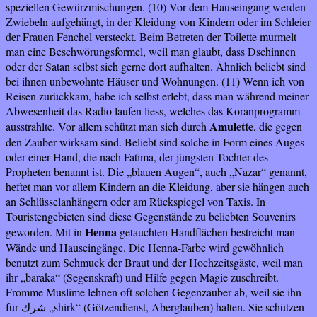
speziellen Gewürzmischungen. (10) Vor dem Hauseingang werden
Zwiebeln aufgehängt, in der Kleidung von Kindern oder im Schleier
der Frauen Fenchel versteckt. Beim Betreten der Toilette murmelt
man eine Beschwörungsformel, weil man glaubt, dass Dschinnen
oder der Satan selbst sich gerne dort aufhalten. Ähnlich beliebt sind
bei ihnen unbewohnte Häuser und Wohnungen. (11) Wenn ich von
Reisen zurückkam, habe ich selbst erlebt, dass man während meiner
Abwesenheit das Radio laufen liess, welches das Koranprogramm
Amulette
ausstrahlte.
Vor allem schützt man sich durch
, die gegen
den Zauber wirksam sind. Beliebt sind solche in Form eines Auges
oder einer Hand, die nach Fatima, der jüngsten Tochter des
Propheten benannt ist. Die „blauen Augen“, auch „Nazar“ genannt,
heftet man vor allem Kindern an die Kleidung, aber sie hängen auch
an Schlüsselanhängern oder am Rückspiegel von Taxis. In
Touristengebieten sind diese Gegenstände zu beliebten Souvenirs
Henna
geworden. Mit in
getauchten Handflächen bestreicht man
Wände und Hauseingänge. Die Henna-Farbe wird gewöhnlich
benutzt zum Schmuck der Braut und der Hochzeitsgäste, weil man
ihr „baraka“ (Segenskraft) und Hilfe gegen Magie zuschreibt.
Fromme Muslime lehnen oft solchen Gegenzauber ab, weil sie ihn
für
„shirk“ (Götzendienst, Aberglauben) halten. Sie schützen
شرك