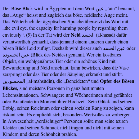
Der Böse Blick wird in Ägypten mit dem Wort
ain“
benannt,
عين „‘
das „Auge“ heisst und zugleich das böse, neidische Auge meint.
Das Wörterbuch der ägyptischen Sprache übersetzt das Wort mit
„the evil eye, the capacity for harming people by regarding them
Neid
enviously“. (5) In der Tat wird der
(al-hasad) dafür
الحسد
verantwortlich gemacht, dass jemand einem anderen durch einen
bösen Blick Leid zufügt. Deshalb wird dieser auch
oder
عين الحسد
(Blick des Neides) genannt. Wer ein kostbares
عين الحسودة
Objekt, ein wohlgenährtes Tier oder ein schönes Kind mit
Bewunderung und Neid anschaut, kann bewirken, dass die Vase
zerspringt oder das Tier oder der Säugling erkrankt und stirbt.
Opfer des Bösen
al-mahsûdîn), die „Beneideten“ und
المحسودين „
Blickes,
sind meistens Personen in ganz bestimmten
Lebenssituationen. Schwangere und Wöchnerinnen sind gefährdet
oder Brautleute im Moment ihrer Hochzeit. Sein Glück und seinen
Erfolg, seinen Reichtum oder seinen sozialen Rang zu zeigen, kann
riskant sein. Es empfiehlt sich, besonders Wertvolles zu verbergen.
In Anwesenheit „verdächtiger“ Personen sollte man seine teuren
Kleider und seinen Schmuck nicht tragen und nicht mit seinen
Kindern und deren Schönheit prahlen.