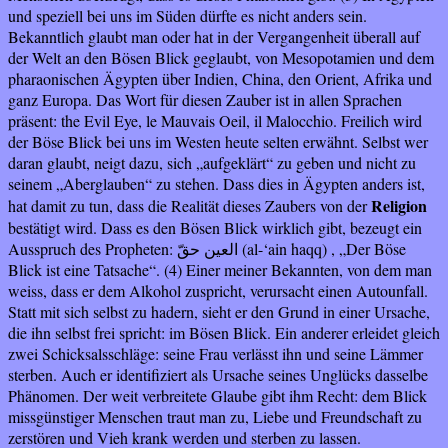
und speziell bei uns im Süden dürfte es nicht anders sein.
Bekanntlich glaubt man oder hat in der Vergangenheit überall auf
der Welt an den Bösen Blick geglaubt, von Mesopotamien und dem
pharaonischen Ägypten über Indien, China, den Orient, Afrika und
ganz Europa. Das Wort für diesen Zauber ist in allen Sprachen
präsent: the Evil Eye, le Mauvais Oeil, il Malocchio. Freilich wird
der Böse Blick bei uns im Westen heute selten erwähnt. Selbst wer
daran glaubt, neigt dazu, sich „aufgeklärt“ zu geben und nicht zu
seinem „Aberglauben“ zu stehen. Dass dies in Ägypten anders ist,
Religion
hat damit zu tun, dass die Realität dieses Zaubers von der
bestätigt wird. Dass es den Bösen Blick wirklich gibt, bezeugt ein
Ausspruch des Propheten:
(al-‘ain haqq) , „Der Böse
العين حقّ
Blick ist eine Tatsache“. (4)
Einer meiner Bekannten, von dem man
weiss, dass er dem Alkohol zuspricht, verursacht einen Autounfall.
Statt mit sich selbst zu hadern, sieht er den Grund in einer Ursache,
die ihn selbst frei spricht: im Bösen Blick. Ein anderer erleidet gleich
zwei Schicksalsschläge: seine Frau verlässt ihn und seine Lämmer
sterben. Auch er identifiziert als Ursache seines Unglücks dasselbe
Phänomen. Der weit verbreitete Glaube gibt ihm Recht: dem Blick
missgünstiger Menschen traut man zu, Liebe und Freundschaft zu
zerstören und Vieh krank werden und sterben zu lassen.