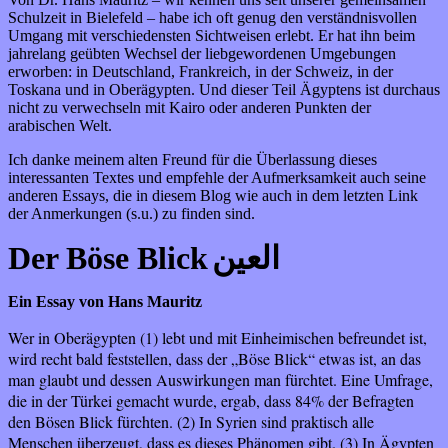
Schulzeit in Bielefeld – habe ich oft genug den verständnisvollen
Umgang mit verschiedensten Sichtweisen erlebt. Er hat ihn beim
jahrelang geübten Wechsel der liebgewordenen Umgebungen
erworben: in Deutschland, Frankreich, in der Schweiz, in der
Toskana und in Oberägypten. Und dieser Teil Ägyptens ist durchaus
nicht zu verwechseln mit Kairo oder anderen Punkten der
arabischen Welt.
Ich danke meinem alten Freund für die Überlassung dieses
interessanten Textes und empfehle der Aufmerksamkeit auch seine
anderen Essays, die in diesem Blog wie auch in dem letzten Link
der Anmerkungen (s.u.) zu finden sind.
Der Böse Blick
العين
Ein Essay
von Hans Mauritz
Wer in Oberägypten (1) lebt
und mit Einheimischen befreundet ist,
wird recht bald feststellen, dass der „Böse Blick“ etwas ist, an das
man glaubt und dessen Auswirkungen man fürchtet. Eine Umfrage,
die in der Türkei gemacht wurde, ergab, dass 84% der Befragten
den Bösen Blick fürchten. (2) In Syrien sind praktisch alle
Menschen überzeugt, dass es dieses Phänomen gibt. (3) In Ägypten