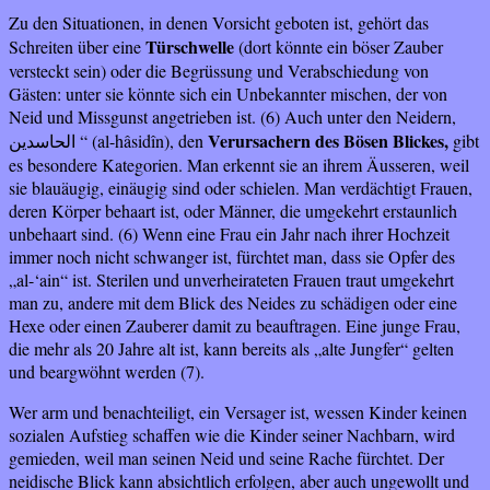
Zu den Situationen, in denen Vorsicht geboten ist, gehört das
Türschwelle
Schreiten über eine
(dort könnte ein böser Zauber
versteckt sein) oder die Begrüssung und Verabschiedung von
Gästen: unter sie könnte sich ein Unbekannter mischen, der von
Neid und Missgunst angetrieben ist. (6)
Auch unter den Neidern,
Verursachern des Bösen
Blickes,
“ (al-hâsidîn), den
gibt
الحاسدين
es besondere Kategorien. Man erkennt sie an ihrem Äusseren, weil
sie blauäugig, einäugig sind oder schielen. Man verdächtigt Frauen,
deren Körper behaart ist, oder Männer, die umgekehrt erstaunlich
unbehaart sind. (6) Wenn eine Frau ein Jahr nach ihrer Hochzeit
immer noch nicht schwanger ist, fürchtet man, dass sie Opfer des
„al-‘ain“ ist. Sterilen und unverheirateten Frauen traut umgekehrt
man zu, andere mit dem Blick des Neides zu schädigen oder eine
Hexe oder einen Zauberer damit zu beauftragen. Eine junge Frau,
die mehr als 20 Jahre alt ist, kann bereits als „alte Jungfer“ gelten
und beargwöhnt werden (7).
Wer arm und benachteiligt, ein Versager ist, wessen Kinder keinen
sozialen Aufstieg schaffen wie die Kinder seiner Nachbarn, wird
gemieden, weil man seinen Neid und seine Rache fürchtet.
Der
neidische Blick kann absichtlich erfolgen, aber auch ungewollt und