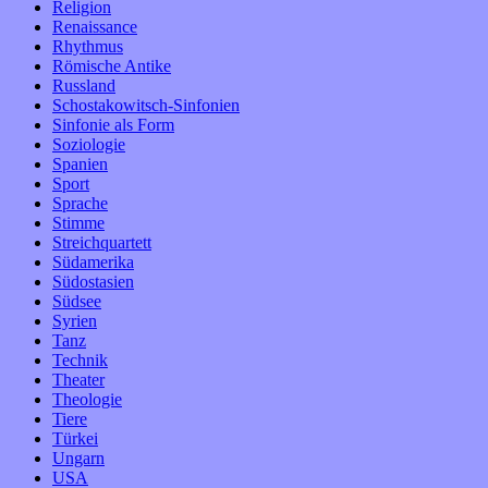
Religion
Renaissance
Rhythmus
Römische Antike
Russland
Schostakowitsch-Sinfonien
Sinfonie als Form
Soziologie
Spanien
Sport
Sprache
Stimme
Streichquartett
Südamerika
Südostasien
Südsee
Syrien
Tanz
Technik
Theater
Theologie
Tiere
Türkei
Ungarn
USA