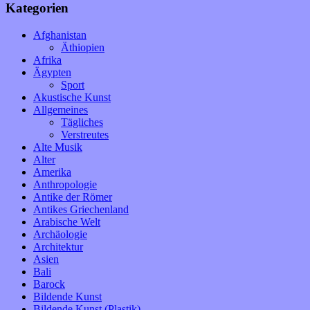
Kategorien
Afghanistan
Äthiopien
Afrika
Ägypten
Sport
Akustische Kunst
Allgemeines
Tägliches
Verstreutes
Alte Musik
Alter
Amerika
Anthropologie
Antike der Römer
Antikes Griechenland
Arabische Welt
Archäologie
Architektur
Asien
Bali
Barock
Bildende Kunst
Bildende Kunst (Plastik)