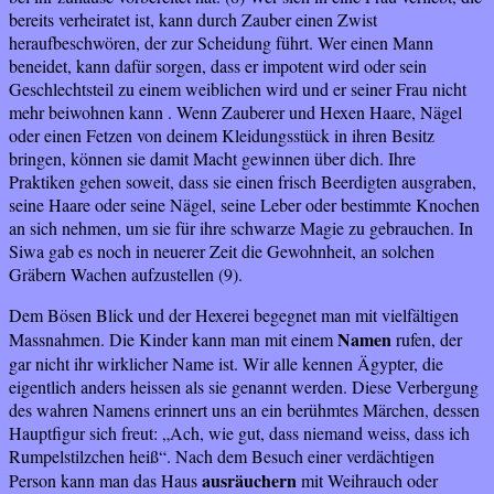
bereits verheiratet ist, kann durch Zauber einen Zwist
heraufbeschwören, der zur Scheidung führt. Wer einen Mann
beneidet, kann dafür sorgen, dass er impotent wird oder sein
Geschlechtsteil zu einem weiblichen wird und er seiner Frau nicht
mehr beiwohnen kann . Wenn Zauberer und Hexen Haare, Nägel
oder einen Fetzen von deinem Kleidungsstück in ihren Besitz
bringen, können sie damit Macht gewinnen über dich. Ihre
Praktiken gehen soweit, dass sie einen frisch Beerdigten ausgraben,
seine Haare oder seine Nägel, seine Leber oder bestimmte Knochen
an sich nehmen, um sie für ihre schwarze Magie zu gebrauchen. In
Siwa gab es noch in neuerer Zeit die Gewohnheit, an solchen
Gräbern Wachen aufzustellen (9).
Dem Bösen Blick und der Hexerei begegnet man mit vielfältigen
Namen
Massnahmen. Die Kinder kann man mit einem
rufen, der
gar nicht ihr wirklicher Name ist. Wir alle kennen Ägypter, die
eigentlich anders heissen als sie genannt werden. Diese Verbergung
des wahren Namens erinnert uns an ein berühmtes Märchen, dessen
Hauptfigur sich freut: „Ach, wie gut, dass niemand weiss, dass ich
Rumpelstilzchen heiß“. Nach dem Besuch einer verdächtigen
ausräuchern
Person kann man das Haus
mit Weihrauch oder