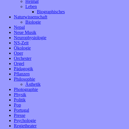
Heimat
Leben
Biographisches
Naturwissenschaft
Biologie
Nepal
Neue Musik
Neurophysiologie
NS-Zeit
Ökologie
Oper
Orchester
Orgel
Pädagogik
Pflanzen
Philosophie
Ästhetik
Photographie
Physik
Politik
Pop
Portugal
Presse
Psychologie
Regietheater