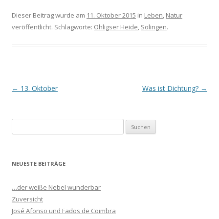
Dieser Beitrag wurde am
11. Oktober 2015
in
Leben
,
Natur
veröffentlicht. Schlagworte:
Ohligser Heide
,
Solingen
.
Beitrags-
←
13. Oktober
Was ist Dichtung?
→
Navigation
S
u
c
h
NEUESTE BEITRÄGE
e
n
…der weiße Nebel wunderbar
n
Zuversicht
a
José Afonso und Fados de Coimbra
c