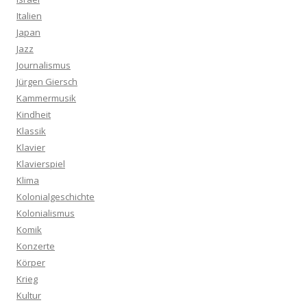
Italien
Japan
Jazz
Journalismus
Jürgen Giersch
Kammermusik
Kindheit
Klassik
Klavier
Klavierspiel
Klima
Kolonialgeschichte
Kolonialismus
Komik
Konzerte
Körper
Krieg
Kultur