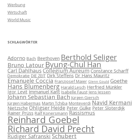
Werbung
Wirtschaft
World Music
SCHLAGWÖRTER
Berthold Seliger
Adorno
Beethoven
Bach
Byung-Chul Han
Bruno Latour
Carl Dahlhaus
Collegium Aureum
Constance Scharff
Dirk Steffens
Dr Hans Mauritz
Demokratie
DIE ZEIT
Emanuele Coccia
Goethe
Franzjosef Maier
Glenn Gould
Hans Blumenberg
Herfried Münkler
Harald Lesch
Igor Levit
Immanuel Kant
Isabelle Faust
Jens Jessen
Johann Sebastian Bach
Jürgen Giersch
Navid Kermani
Jürgen Habermas
Martin Tchiba
Monteverdi
Ohligser Heide
Nietzsche
Peter Gülke
Peter Sloterdijk
Rassismus
Rainer Prüss
Ralf Konersmann
Reinhard Goebel
Richard David Precht
Schubert
Rüdiger Safranski