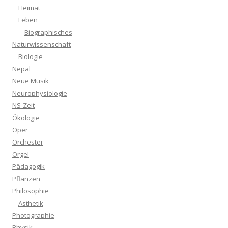
Heimat
Leben
Biographisches
Naturwissenschaft
Biologie
Nepal
Neue Musik
Neurophysiologie
NS-Zeit
Ökologie
Oper
Orchester
Orgel
Pädagogik
Pflanzen
Philosophie
Ästhetik
Photographie
Physik