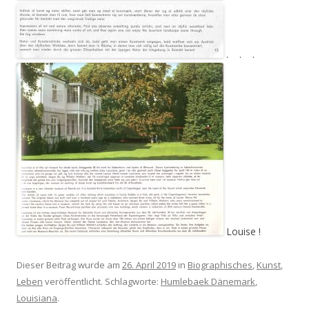
. . .
Louise !
Dieser Beitrag wurde am
26. April 2019
in
Biographisches
,
Kunst
,
Leben
veröffentlicht. Schlagworte:
Humlebaek Dänemark
,
Louisiana
.