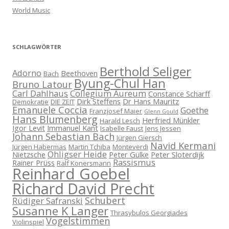
World Music
SCHLAGWÖRTER
Berthold Seliger
Adorno
Beethoven
Bach
Byung-Chul Han
Bruno Latour
Carl Dahlhaus
Collegium Aureum
Constance Scharff
Dirk Steffens
Dr Hans Mauritz
Demokratie
DIE ZEIT
Emanuele Coccia
Goethe
Franzjosef Maier
Glenn Gould
Hans Blumenberg
Herfried Münkler
Harald Lesch
Igor Levit
Immanuel Kant
Isabelle Faust
Jens Jessen
Johann Sebastian Bach
Jürgen Giersch
Navid Kermani
Jürgen Habermas
Martin Tchiba
Monteverdi
Ohligser Heide
Nietzsche
Peter Gülke
Peter Sloterdijk
Rassismus
Rainer Prüss
Ralf Konersmann
Reinhard Goebel
Richard David Precht
Schubert
Rüdiger Safranski
Susanne K Langer
Thrasybulos Georgiades
Vogelstimmen
Violinspiel