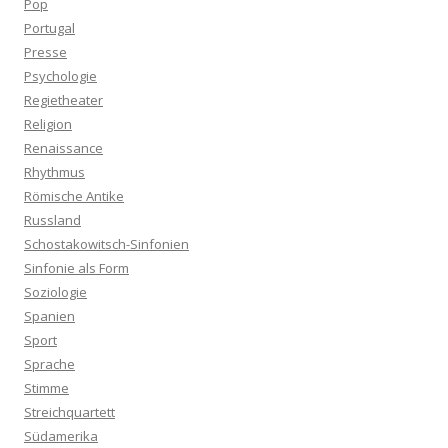
Pop
Portugal
Presse
Psychologie
Regietheater
Religion
Renaissance
Rhythmus
Römische Antike
Russland
Schostakowitsch-Sinfonien
Sinfonie als Form
Soziologie
Spanien
Sport
Sprache
Stimme
Streichquartett
Südamerika