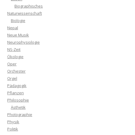
Biographisches
Naturwissenschaft
Biologie
Nepal
Neue Musik
Neurophysiologie
NS-Zeit
Ökologie
Oper
Orchester
Orgel
Pädagogik
Pflanzen
Philosophie
Ästhetik
Photographie
Physik
Politik