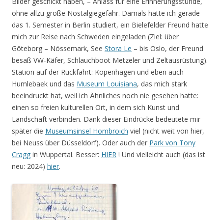
Bilder geschickt haben, – Anlass für eine Erinnerungsstunde,
ohne allzu große Nostalgiegefahr. Damals hatte ich gerade
das 1. Semester in Berlin studiert, ein Bielefelder Freund hatte
mich zur Reise nach Schweden eingeladen (Ziel: über
Göteborg – Nössemark, See
Stora Le
– bis Oslo, der Freund
besaß VW-Käfer, Schlauchboot Metzeler und Zeltausrüstung).
Station auf der Rückfahrt: Kopenhagen und eben auch
Humlebaek und das
Museum Louisiana
, das mich stark
beeindruckt hat, weil ich Ähnliches noch nie gesehen hatte:
einen so freien kulturellen Ort, in dem sich Kunst und
Landschaft verbinden. Dank dieser Eindrücke bedeutete mir
später die
Museumsinsel Hombroich
viel (nicht weit von hier,
bei Neuss über Düsseldorf). Oder auch der
Park von Tony
Cragg
in Wuppertal. Besser:
HIER
! Und vielleicht auch (das ist
neu: 2024)
hier
.