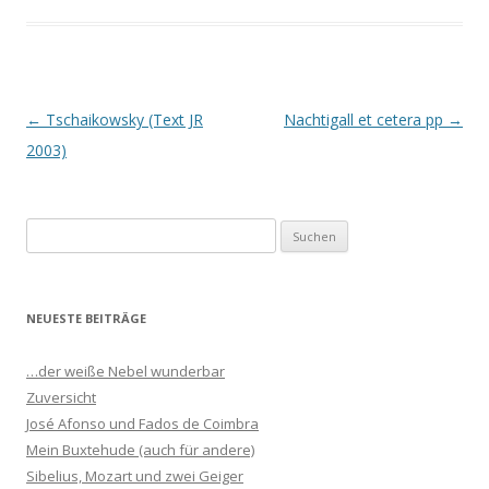
Beitrags-
←
Tschaikowsky (Text JR
Nachtigall et cetera pp
→
Navigation
2003)
S
u
c
h
NEUESTE BEITRÄGE
e
n
…der weiße Nebel wunderbar
n
Zuversicht
a
José Afonso und Fados de Coimbra
c
Mein Buxtehude (auch für andere)
h
Sibelius, Mozart und zwei Geiger