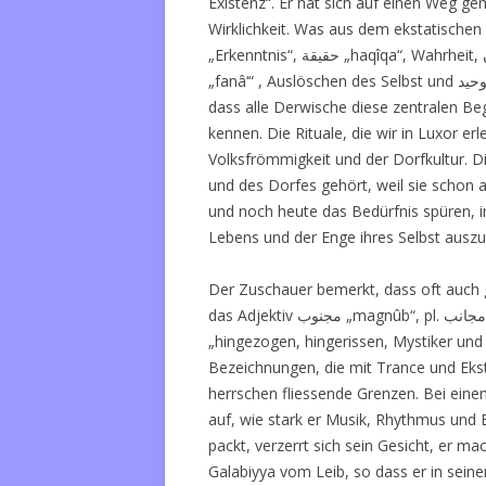
Existenz“. Er hat sich auf einen Weg ge
Wirklichkeit. Was aus dem ekstatischen
„Erkenntnis“,
حقيقة „
haqîqa“, Wahrheit,
„
fanâ‘“ , Auslöschen des Selbst und
dass alle Derwische diese zentralen Be
kennen. Die Rituale, die wir in Luxor er
Volksfrömmigkeit und der Dorfkultur. D
und des Dorfes gehört, weil sie schon
und noch heute das Bedürfnis spüren, i
Lebens und der Enge ihres Selbst ausz
Der Zuschauer bemerkt, dass oft auch g
das Adjektiv
مجنوب „
magnûb“, pl.
„hingezogen, hingerissen, Mystiker und 
Bezeichnungen, die mit Trance und Ekst
herrschen fliessende Grenzen. Bei einem
auf, wie stark er Musik, Rhythmus und 
packt, verzerrt sich sein Gesicht, er 
Galabiyya vom Leib, so dass er in sein