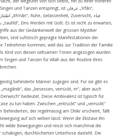
macht, der wegführt von sich selbst, hin zu einer höheren
 Singen und Tanzen entspringt, ist
عرفان „‘
irfân“,
اطئنان „
ith’nân“, Ruhe, Gelassenheit, Zuversicht,
فناء
توحيد „
tauhîd“, Eins Werden mit Gott. Es ist nicht zu erwarten,
griffe aus der Gedankenwelt der grossen Mystiker
leben, sind sufistisch geprägte Manifestationen der
ie Teilnehmer kommen, weil das zur Tradition der Familie
 als Kind von diesen seltsamen Tönen angezogen wurden
m Singen und Tanzen für Allah aus der Routine ihres
ubrechen.
eistig behinderte Männer zugegen sind. Für sie gibt es
مجانب „
magânib“, das „besessen, verrückt, irr“, aber auch
Derwisch“ bedeutet. Diese Ambivalenz ist typisch für
ase zu tun haben. Zwischen „entrückt“ und „verrückt“
 Behinderten, der regelmässig am Dhikr erscheint, fällt
Bewegung auf sich wirken lässt. Wenn die Ekstase ihn
macht wilde Bewegungen und reisst sich manchmal die
er schäbigen, durchlöcherten Unterhose dasteht. Die