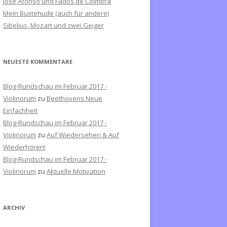
José Afonso und Fados de Coimbra
c
Mein Buxtehude (auch für andere)
h
Sibelius, Mozart und zwei Geiger
:
NEUESTE KOMMENTARE
Blog-Rundschau im Februar 2017 -
Violinorum
zu
Beethovens Neue
Einfachheit
Blog-Rundschau im Februar 2017 -
Violinorum
zu
Auf Wiedersehen & Auf
Wiederhören!
Blog-Rundschau im Februar 2017 -
Violinorum
zu
Aktuelle Motivation
ARCHIV