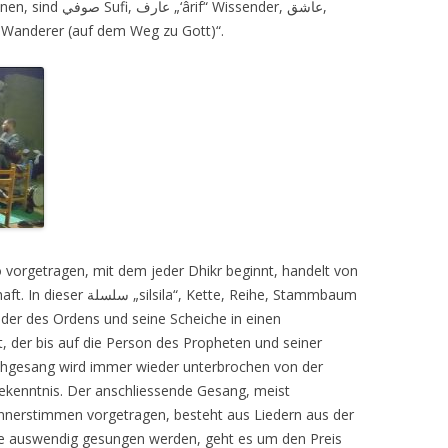
hnen, sind
صوفي
Sufi,
عارف „‘
ârif“ Wissender,
عاشق
,
, „Wanderer (auf dem Weg zu Gott)“.
vorgetragen, mit dem jeder Dhikr beginnt, handelt von
aft. In dieser
سلسلة „
silsila“, Kette, Reihe, Stammbaum
er des Ordens und seine Scheiche in einen
 der bis auf die Person des Propheten und seiner
chgesang wird immer wieder unterbrochen von der
kenntnis. Der anschliessende Gesang, meist
nerstimmen vorgetragen, besteht aus Liedern aus der
 die auswendig gesungen werden, geht es um den Preis