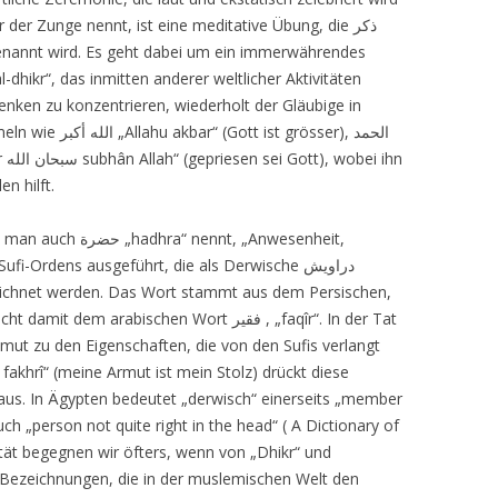
Zikr der Zunge nennt, ist eine meditative Übung, die
ذكر
 genannt wird. Es geht dabei um ein immerwährendes
dhikr“, das inmitten anderer weltlicher Aktivitäten
denken zu konzentrieren, wiederholt der Gläubige in
meln wie
الله أكبر „
Allahu akbar“ (Gott ist grösser),
الحمد
r
سبحان الله
subhân Allah“ (gepriesen sei Gott), wobei ihn
n hilft.
en man auch
حضرة „
hadhra“ nennt, „Anwesenheit,
 Sufi-Ordens ausgeführt, die als Derwische
دراويش
eichnet werden. Das Wort stammt aus dem Persischen,
richt damit dem arabischen Wort
فقير
, „faqîr“. In der Tat
ut zu den Eigenschaften, die von den Sufis verlangt
î fakhrî“ (meine Armut ist mein Stolz) drückt diese
aus. In Ägypten bedeutet „derwisch“ einerseits „member
ch „person not quite right in the head“ ( A Dictionary of
ität begegnen wir öfters, wenn von „Dhikr“ und
re Bezeichnungen, die in der muslemischen Welt den