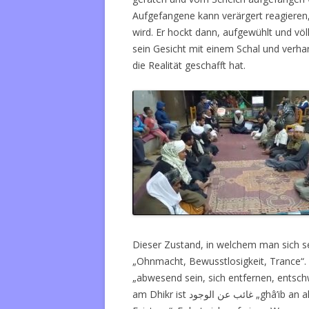
Aufgefangene kann verärgert reagieren
wird. Er hockt dann, aufgewühlt und vö
sein Gesicht mit einem Schal und verhar
die Realität geschafft hat.
Dieser Zustand, in welchem man sich se
„Ohnmacht, Bewusstlosigkeit, Trance“
„abwesend sein, sich entfernen, entsc
am Dhikr ist
غائب عن الوجود „
ghâ’ib an 