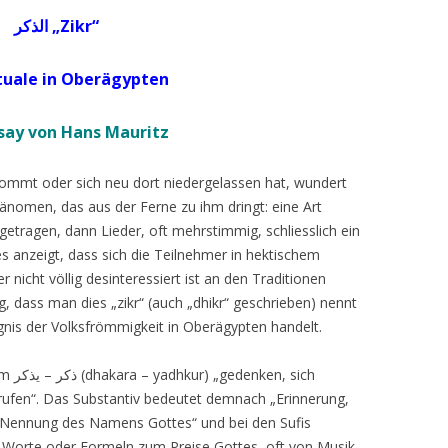
الذكر „
Zikr“
ituale in Oberägypten
ssay von Hans Mauritz
ommt oder sich neu dort niedergelassen hat, wundert
hänomen, das aus der Ferne zu ihm dringt: eine Art
tragen, dann Lieder, oft mehrstimmig, schliesslich ein
 anzeigt, dass sich die Teilnehmer in hektischem
icht völlig desinteressiert ist an den Traditionen
g, dass man dies „zikr“ (auch „dhikr“ geschrieben) nennt
gnis der Volksfrömmigkeit in Oberägypten handelt.
mm
–
ذكر
يذكر
(dhakara – yadhkur) „gedenken, sich
g rufen“. Das Substantiv bedeutet demnach „Erinnerung,
Nennung des Namens Gottes“ und bei den Sufis
 Worte oder Formeln zum Preise Gottes, oft von Musik