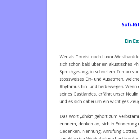
Sufi-R
Ein E
Wer als Tourist nach Luxor-Westbank k
sich schon bald über ein akustisches P
Sprechgesang, in schnellem Tempo vorge
stossweises Ein- und Ausatmen, welches
Rhythmus hin- und herbewegen. Wenn er n
seines Gastlandes, erfährt unser Neulin
und es sich dabei um ein wichtiges Zeu
Das Wort „dhikr“ gehört zum Verbsta
erinnern, denken an, sich in Erinnerun
Gedenken, Nennung, Anrufung Gottes, 
„unablässige Wiederholung bestimmter