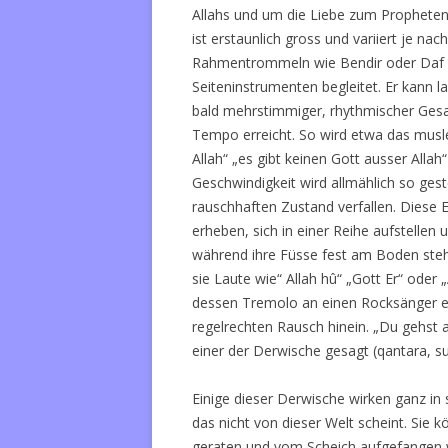
Allahs und um die Liebe zum Prophete
ist erstaunlich gross und variiert je 
Rahmentrommeln wie Bendir oder Daf 
Seiteninstrumenten begleitet. Er kann 
bald mehrstimmiger, rhythmischer Gesan
Tempo erreicht. So wird etwa das mus
Allah“ „es gibt keinen Gott ausser Alla
Geschwindigkeit wird allmählich so ges
rauschhaften Zustand verfallen. Diese 
erheben, sich in einer Reihe aufstellen 
während ihre Füsse fest am Boden stehe
sie Laute wie“ Allah hû“ „Gott Er“ oder 
dessen Tremolo an einen Rocksänger er
regelrechten Rausch hinein. „Du gehst 
einer der Derwische gesagt (qantara, s
Einige dieser Derwische wirken ganz in s
das nicht von dieser Welt scheint. Sie 
geraten und vom Scheich aufgefangen w