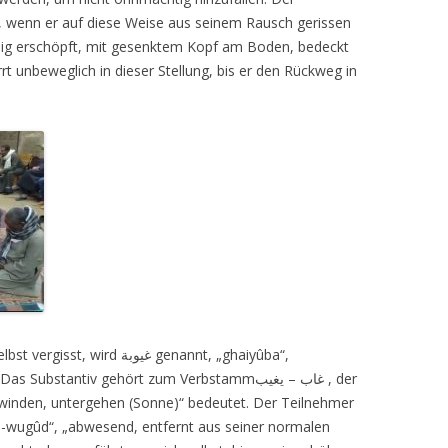
, wenn er auf diese Weise aus seinem Rausch gerissen
llig erschöpft, mit gesenktem Kopf am Boden, bedeckt
rt unbeweglich in dieser Stellung, bis er den Rückweg in
lbst vergisst, wird
غيوبة
genannt, „ghaiyûba“,
. Das Substantiv gehört zum Verbstamm
غاب – يغيب
, der
hwinden, untergehen (Sonne)“ bedeutet. Der Teilnehmer
al-wugûd“, „abwesend, entfernt aus seiner normalen