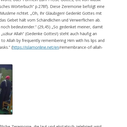
isches Wörterbuch“ p.278f). Diese Zeremonie befolgt eine
Muslime richtet. „Oh, Ihr Gläubigen! Gedenkt Gottes mit
 das Gebet hält vom Schändlichen und Verwerflichen ab.
 noch bedeutender.“ (29,45) „So gedenket meiner, damit
أذكر الله „
uzkur Allah“ (Gedenke Gottes!) steht auch häufig an
to Allah by frequently remembering Him with his lips and
asks.” (
https://islamonline.net/en
/remembrance-of-allah-
liche Zeremonie, die laut und ekstatisch zelebriert wird