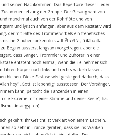
n und seinen Nachkommen. Das Repertoire dieser Lieder
nach Zusammensetzung der Gruppe. Der Gesang wird von
und manchmal auch von der Rohrflöte und von
langsam und lyrisch anfangen, aber aus dem Rezitativ wird
g, der mit Hilfe des Trommelwirbels ein frenetisches
lemische Glaubensbekenntnis
لا الاء الّا الله „
lâ ilâha illâ
h“ zu Beginn äusserst langsam vorgetragen, aber die
teigert, dass Sänger, Trommler und Zuhörer in einen
Ekstase entsteht noch einmal, wenn die Teilnehmer sich
und ihren Körper nach links und rechts wirbeln lassen,
n bleiben. Diese Ekstase wird gesteigert dadurch, dass
„Allah hey“ „Gott ist lebendig“ ausstossen. Der Vorsänger,
innern kann, peitscht die Tanzenden in einen
an die Extreme mit deiner Stimme und deiner Seele“, hat
ufismus-in-aegypten).
ich gekehrt. Ihr Gesicht ist verklärt von einem Lächeln,
können so sehr in Trance geraten, dass sie ins Wanken
erden, um nicht ohnmächtig hinzufallen. Der