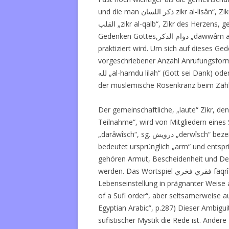
und die man
ذكر اللسان
zikr al-lisân“, 
القلب „
zikr al-qalb“, Zikr des Herzens,
Gedenken Gottes,
دوام الذكر „
dawwâm al-
praktiziert wird. Um sich auf dieses Ge
vorgeschriebener Anzahl Anrufungsfor
لله „
al-hamdu lilah“ (Gott sei Dank) ode
der muslemische Rosenkranz beim Zähle
Der gemeinschaftliche, „laute“ Zikr, d
Teilnahme“, wird von Mitgliedern eines
„
darâwîsch“, sg.
درويش „
derwîsch“ bez
bedeutet ursprünglich „arm“ und entsp
gehören Armut, Bescheidenheit und Dem
werden. Das Wortspiel
فقري فخري
faqr
Lebenseinstellung in prägnanter Weise 
of a Sufi order“, aber seltsamerweise au
Egyptian Arabic”, p.287) Dieser Ambigu
sufistischer Mystik die Rede ist. Ande