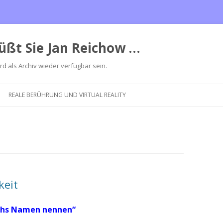
üßt Sie Jan Reichow …
ird als Archiv wieder verfügbar sein.
Zum
Inhalt
REALE BERÜHRUNG UND VIRTUAL REALITY
springen
keit
ahs Namen nennen“