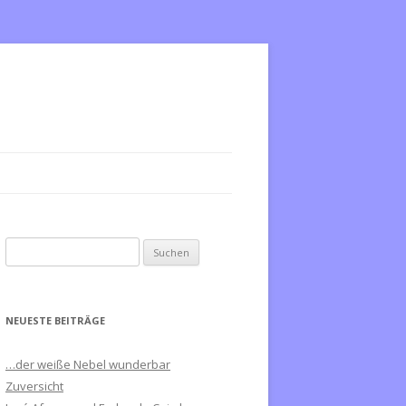
S
u
c
h
NEUESTE BEITRÄGE
e
n
…der weiße Nebel wunderbar
n
Zuversicht
a