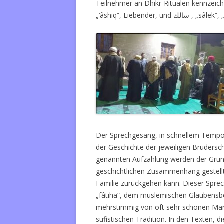
Teilnehmer an Dhikr-Ritualen kennzeic
„‘âshiq“, Liebender, und
سالك
, „sâlek“
Der Sprechgesang, in schnellem Tempo 
der Geschichte der jeweiligen Brudersch
genannten Aufzählung werden der Gründ
geschichtlichen Zusammenhang gestellt,
Familie zurückgehen kann. Dieser Spre
„fâtiha“, dem muslemischen Glaubensbe
mehrstimmig von oft sehr schönen Män
sufistischen Tradition. In den Texten,