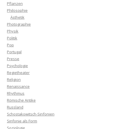
Pflanzen
Philosophie
Ästhetik
Photographie
Physik
Politik
Pop
Portugal
Presse
Psychologie
Regietheater
Religion
Renaissance
Rhythmus
Römische Antike
Russland
Schostakowitsch-Sinfonien
Sinfonie als Form
Soziologie