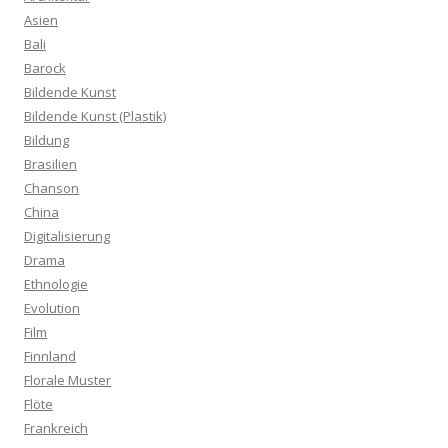
Asien
Bali
Barock
Bildende Kunst
Bildende Kunst (Plastik)
Bildung
Brasilien
Chanson
China
Digitalisierung
Drama
Ethnologie
Evolution
Film
Finnland
Florale Muster
Flöte
Frankreich