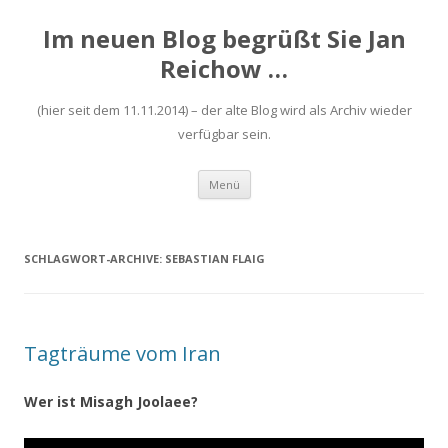
Im neuen Blog begrüßt Sie Jan
Reichow …
(hier seit dem 11.11.2014) – der alte Blog wird als Archiv wieder
verfügbar sein.
Zum
Menü
Inhalt
springen
SCHLAGWORT-ARCHIVE:
SEBASTIAN FLAIG
Tagträume vom Iran
Wer ist Misagh Joolaee?