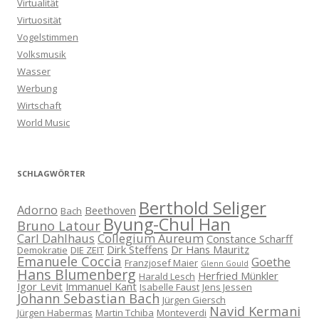
Virtualität
Virtuosität
Vogelstimmen
Volksmusik
Wasser
Werbung
Wirtschaft
World Music
SCHLAGWÖRTER
Berthold Seliger
Adorno
Beethoven
Bach
Byung-Chul Han
Bruno Latour
Carl Dahlhaus
Collegium Aureum
Constance Scharff
Dirk Steffens
Dr Hans Mauritz
Demokratie
DIE ZEIT
Emanuele Coccia
Goethe
Franzjosef Maier
Glenn Gould
Hans Blumenberg
Herfried Münkler
Harald Lesch
Igor Levit
Immanuel Kant
Isabelle Faust
Jens Jessen
Johann Sebastian Bach
Jürgen Giersch
Navid Kermani
Jürgen Habermas
Martin Tchiba
Monteverdi