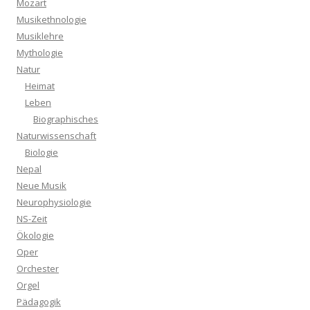
Mozart
Musikethnologie
Musiklehre
Mythologie
Natur
Heimat
Leben
Biographisches
Naturwissenschaft
Biologie
Nepal
Neue Musik
Neurophysiologie
NS-Zeit
Ökologie
Oper
Orchester
Orgel
Pädagogik