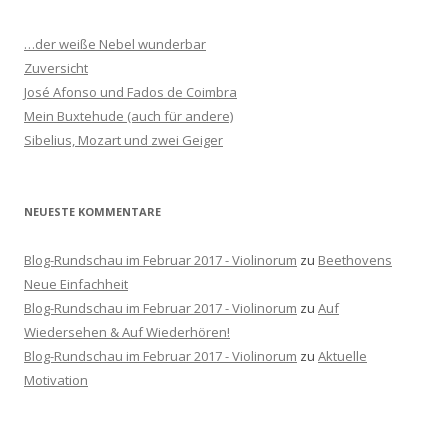
e
n
…der weiße Nebel wunderbar
n
Zuversicht
a
José Afonso und Fados de Coimbra
c
Mein Buxtehude (auch für andere)
h
Sibelius, Mozart und zwei Geiger
:
NEUESTE KOMMENTARE
Blog-Rundschau im Februar 2017 - Violinorum
zu
Beethovens
Neue Einfachheit
Blog-Rundschau im Februar 2017 - Violinorum
zu
Auf
Wiedersehen & Auf Wiederhören!
Blog-Rundschau im Februar 2017 - Violinorum
zu
Aktuelle
Motivation