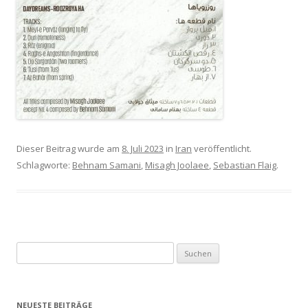
Dieser Beitrag wurde am
8. Juli 2023
in
Iran
veröffentlicht.
Schlagworte:
Behnam Samani
,
Misagh Joolaee
,
Sebastian Flaig
.
S
u
c
h
NEUESTE BEITRÄGE