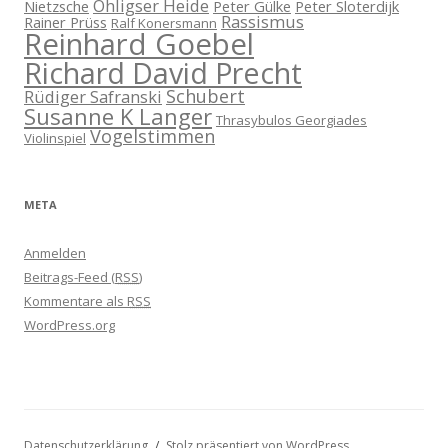
Ohligser Heide
Nietzsche
Peter Gülke
Peter Sloterdijk
Rassismus
Rainer Prüss
Ralf Konersmann
Reinhard Goebel
Richard David Precht
Schubert
Rüdiger Safranski
Susanne K Langer
Thrasybulos Georgiades
Vogelstimmen
Violinspiel
META
Anmelden
Beitrags-Feed (
RSS
)
Kommentare als
RSS
WordPress.org
Datenschutzerklärung
Stolz präsentiert von WordPress