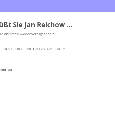
üßt Sie Jan Reichow …
ird als Archiv wieder verfügbar sein.
Zum
Inhalt
REALE BERÜHRUNG UND VIRTUAL REALITY
springen
KENNUNG