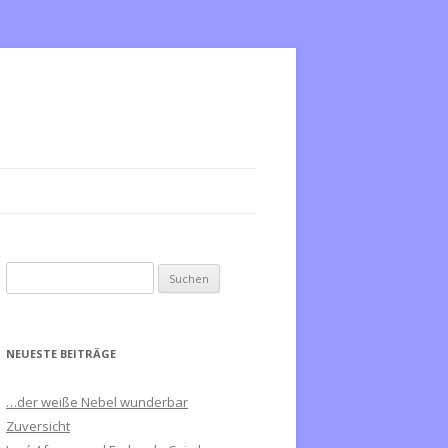
S
u
c
h
NEUESTE BEITRÄGE
e
n
…der weiße Nebel wunderbar
n
Zuversicht
a