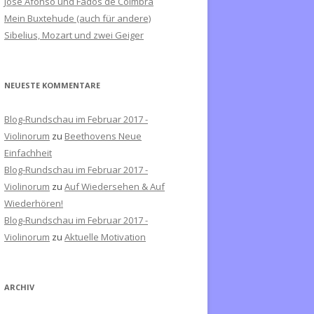
José Afonso und Fados de Coimbra
c
Mein Buxtehude (auch für andere)
h
Sibelius, Mozart und zwei Geiger
:
NEUESTE KOMMENTARE
Blog-Rundschau im Februar 2017 -
Violinorum
zu
Beethovens Neue
Einfachheit
Blog-Rundschau im Februar 2017 -
Violinorum
zu
Auf Wiedersehen & Auf
Wiederhören!
Blog-Rundschau im Februar 2017 -
Violinorum
zu
Aktuelle Motivation
ARCHIV