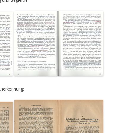
 und Begierde:
 Anerkennung: