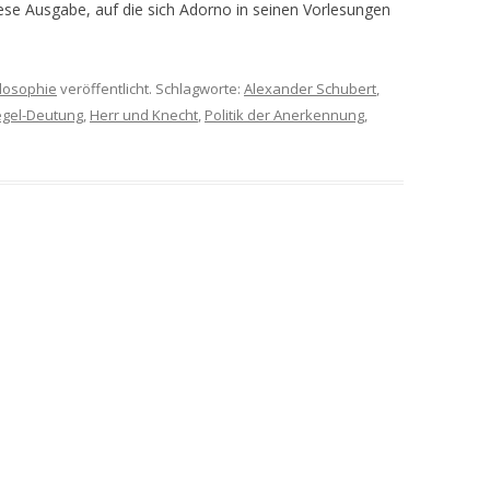
diese Ausgabe, auf die sich Adorno in seinen Vorlesungen
losophie
veröffentlicht. Schlagworte:
Alexander Schubert
,
gel-Deutung
,
Herr und Knecht
,
Politik der Anerkennung
,