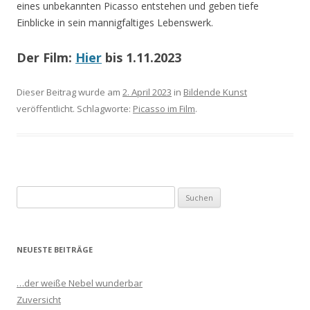
eines unbekannten Picasso entstehen und geben tiefe
Einblicke in sein mannigfaltiges Lebenswerk.
Der Film:
Hier
bis 1.11.2023
Dieser Beitrag wurde am
2. April 2023
in
Bildende Kunst
veröffentlicht. Schlagworte:
Picasso im Film
.
S
u
c
h
NEUESTE BEITRÄGE
e
n
…der weiße Nebel wunderbar
n
Zuversicht