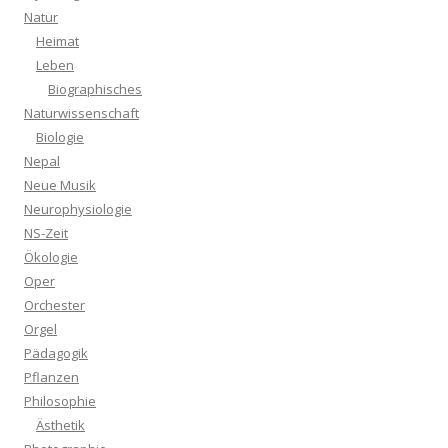
Natur
Heimat
Leben
Biographisches
Naturwissenschaft
Biologie
Nepal
Neue Musik
Neurophysiologie
NS-Zeit
Ökologie
Oper
Orchester
Orgel
Pädagogik
Pflanzen
Philosophie
Ästhetik