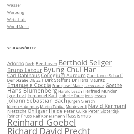
Wasser
Werbung
Wirtschaft
World Music
SCHLAGWÖRTER
Berthold Seliger
Adorno
Beethoven
Bach
Byung-Chul Han
Bruno Latour
Carl Dahlhaus
Collegium Aureum
Constance Scharff
Dirk Steffens
Dr Hans Mauritz
Demokratie
DIE ZEIT
Emanuele Coccia
Goethe
Franzjosef Maier
Glenn Gould
Hans Blumenberg
Herfried Münkler
Harald Lesch
Igor Levit
Immanuel Kant
Isabelle Faust
Jens Jessen
Johann Sebastian Bach
Jürgen Giersch
Navid Kermani
Jürgen Habermas
Martin Tchiba
Monteverdi
Ohligser Heide
Nietzsche
Peter Gülke
Peter Sloterdijk
Rassismus
Rainer Prüss
Ralf Konersmann
Reinhard Goebel
Richard David Precht