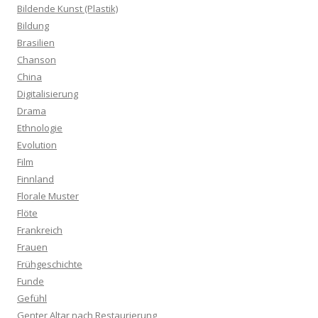
Bildende Kunst (Plastik)
Bildung
Brasilien
Chanson
China
Digitalisierung
Drama
Ethnologie
Evolution
Film
Finnland
Florale Muster
Flöte
Frankreich
Frauen
Frühgeschichte
Funde
Gefühl
Genter Altar nach Restaurierung