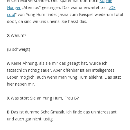
ersten Mal verstanden. Und später hat dort noch
Sophie
Hunger
„Atemlos“ gesungen. Das war unerwartet toll. „
Ok
cool
“ von Yung Hurn findet Jasna zum Beispiel wiederum total
doof, da sind wir uns uneins. Sie hasst das.
X
Warum?
(B schweigt)
A
Keine Ahnung, als sie mir das gesagt hat, wurde ich
tatsächlich richtig sauer. Aber offenbar ist ein intelligentes
Leben möglich, auch wenn man Yung Hurn ablehnt. Das sitzt
hier neben mir.
X
Was stört Sie an Yung Hurn, Frau B?
B
Das ist dumme Scheißmusik. Ich finde das uninteressant
und auch gar nicht lustig.