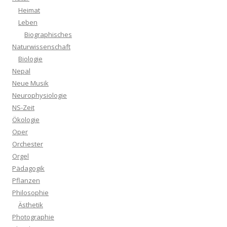
Heimat
Leben
Biographisches
Naturwissenschaft
Biologie
Nepal
Neue Musik
Neurophysiologie
NS-Zeit
Ökologie
Oper
Orchester
Orgel
Pädagogik
Pflanzen
Philosophie
Ästhetik
Photographie