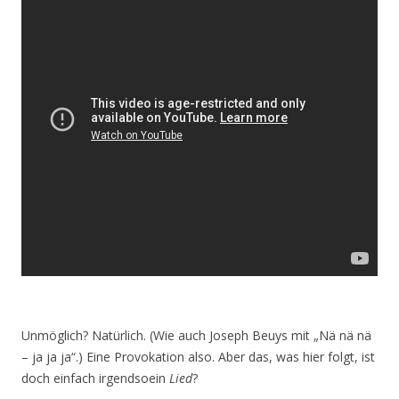
Unmöglich? Natürlich. (Wie auch Joseph Beuys mit „Nä nä nä
– ja ja ja“.) Eine Provokation also. Aber das, was hier folgt, ist
doch einfach irgendsoein
Lied
?