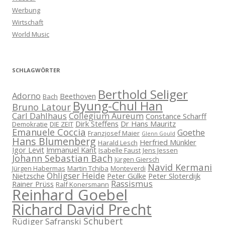
Werbung
Wirtschaft
World Music
SCHLAGWÖRTER
Berthold Seliger
Adorno
Beethoven
Bach
Byung-Chul Han
Bruno Latour
Carl Dahlhaus
Collegium Aureum
Constance Scharff
Dirk Steffens
Dr Hans Mauritz
Demokratie
DIE ZEIT
Emanuele Coccia
Goethe
Franzjosef Maier
Glenn Gould
Hans Blumenberg
Herfried Münkler
Harald Lesch
Igor Levit
Immanuel Kant
Isabelle Faust
Jens Jessen
Johann Sebastian Bach
Jürgen Giersch
Navid Kermani
Jürgen Habermas
Martin Tchiba
Monteverdi
Ohligser Heide
Nietzsche
Peter Gülke
Peter Sloterdijk
Rassismus
Rainer Prüss
Ralf Konersmann
Reinhard Goebel
Richard David Precht
Schubert
Rüdiger Safranski