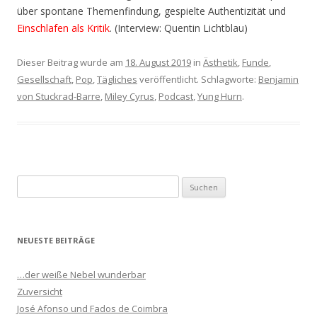
über spontane Themenfindung, gespielte Authentizität und
Einschlafen als Kritik
. (Interview: Quentin Lichtblau)
Dieser Beitrag wurde am
18. August 2019
in
Ästhetik
,
Funde
,
Gesellschaft
,
Pop
,
Tägliches
veröffentlicht. Schlagworte:
Benjamin
von Stuckrad-Barre
,
Miley Cyrus
,
Podcast
,
Yung Hurn
.
S
u
c
h
NEUESTE BEITRÄGE
e
n
…der weiße Nebel wunderbar
n
Zuversicht
a
José Afonso und Fados de Coimbra