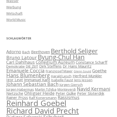
Wasser
Werbung
Wirtschaft
World Music
SCHLAGWÖRTER
Berthold Seliger
Adorno
Beethoven
Bach
Byung-Chul Han
Bruno Latour
Carl Dahlhaus
Collegium Aureum
Constance Scharff
Dirk Steffens
Dr Hans Mauritz
Demokratie
DIE ZEIT
Emanuele Coccia
Goethe
Franzjosef Maier
Glenn Gould
Hans Blumenberg
Herfried Münkler
Harald Lesch
Igor Levit
Immanuel Kant
Isabelle Faust
Jens Jessen
Johann Sebastian Bach
Jürgen Giersch
Navid Kermani
Jürgen Habermas
Martin Tchiba
Monteverdi
Ohligser Heide
Nietzsche
Peter Gülke
Peter Sloterdijk
Rassismus
Rainer Prüss
Ralf Konersmann
Reinhard Goebel
Richard David Precht
Schubert
Rüdiger Safranski