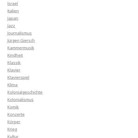
Israel
Italien
Japan
Jazz
Journalismus
Jürgen Giersch
Kammermusik
Kindheit
Klassik
Klavier
Klavierspiel
Klima
Kolonialgeschichte
Kolonialismus
Komik
Konzerte
Körper
Krieg
Kultur