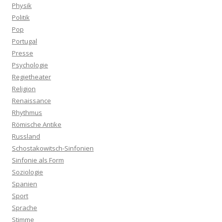
Physik
Politik
Pop
Portugal
Presse
Psychologie
Regietheater
Religion
Renaissance
Rhythmus
Römische Antike
Russland
Schostakowitsch-Sinfonien
Sinfonie als Form
Soziologie
Spanien
Sport
Sprache
Stimme