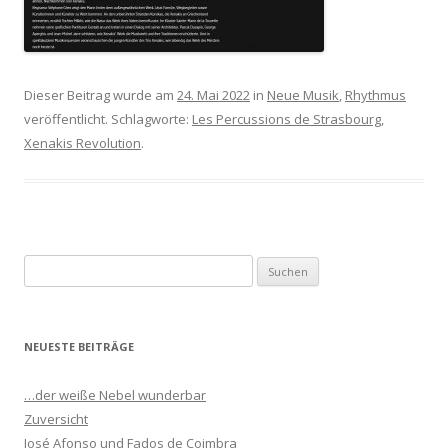
Dieser Beitrag wurde am
24. Mai 2022
in
Neue Musik
,
Rhythmus
veröffentlicht. Schlagworte:
Les Percussions de Strasbourg
,
Xenakis Revolution
.
S
u
c
h
NEUESTE BEITRÄGE
e
n
…der weiße Nebel wunderbar
n
Zuversicht
a
José Afonso und Fados de Coimbra