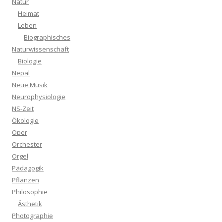
Natur
Heimat
Leben
Biographisches
Naturwissenschaft
Biologie
Nepal
Neue Musik
Neurophysiologie
NS-Zeit
Ökologie
Oper
Orchester
Orgel
Pädagogik
Pflanzen
Philosophie
Ästhetik
Photographie