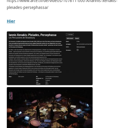
https://www.arte.tv/de/videos/107811-000-A/iannis-xenakis-
pleiades-persephassa/
Hier