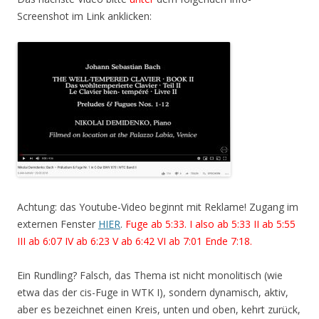
Screenshot im Link anklicken:
Achtung: das Youtube-Video beginnt mit Reklame! Zugang im
externen Fenster
HIER
.
Fuge ab 5:33. I also ab 5:33 II ab 5:55
III ab 6:07 IV ab 6:23 V ab 6:42 VI ab 7:01 Ende 7:18.
Ein Rundling? Falsch, das Thema ist nicht monolitisch (wie
etwa das der cis-Fuge in WTK I), sondern dynamisch, aktiv,
aber es bezeichnet einen Kreis, unten und oben, kehrt zurück,