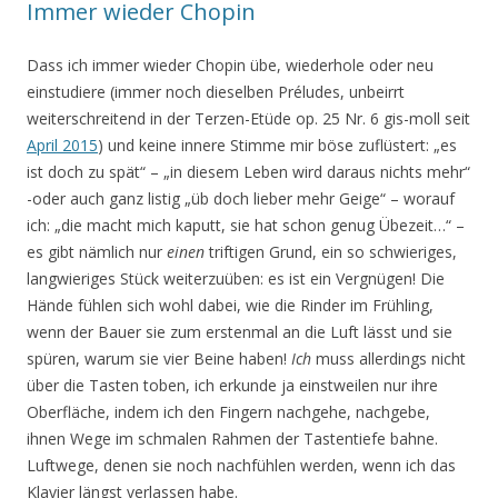
Immer wieder Chopin
Dass ich immer wieder Chopin übe, wiederhole oder neu
einstudiere (immer noch dieselben Préludes, unbeirrt
weiterschreitend in der Terzen-Etüde op. 25 Nr. 6 gis-moll seit
April 2015
) und keine innere Stimme mir böse zuflüstert: „es
ist doch zu spät“ – „in diesem Leben wird daraus nichts mehr“
-oder auch ganz listig „üb doch lieber mehr Geige“ – worauf
ich: „die macht mich kaputt, sie
hat schon genug Übezeit…“ –
es gibt nämlich nur
einen
triftigen Grund, ein so schwieriges,
langwieriges Stück weiterzuüben: es ist ein Vergnügen! Die
Hände fühlen sich wohl dabei, wie die Rinder im Frühling,
wenn der Bauer sie zum erstenmal an die Luft lässt und sie
spüren, warum sie vier Beine haben!
Ich
muss allerdings nicht
über die Tasten toben, ich erkunde ja einstweilen nur ihre
Oberfläche, indem ich den Fingern nachgehe, nachgebe,
ihnen Wege im schmalen Rahmen der Tastentiefe bahne.
Luftwege, denen sie noch nachfühlen werden, wenn ich das
Klavier längst verlassen habe.