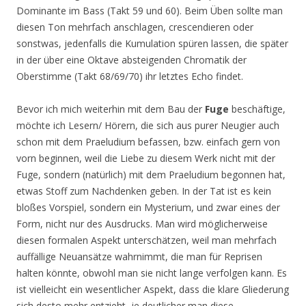
Dominante im Bass (Takt 59 und 60). Beim Üben sollte man
diesen Ton mehrfach anschlagen, crescendieren oder
sonstwas, jedenfalls die Kumulation spüren lassen, die später
in der über eine Oktave absteigenden Chromatik der
Oberstimme (Takt 68/69/70) ihr letztes Echo findet.
Bevor ich mich weiterhin mit dem Bau der
Fuge
beschäftige,
möchte ich Lesern/ Hörern, die sich aus purer Neugier auch
schon mit dem Praeludium befassen, bzw. einfach gern von
vorn beginnen, weil die Liebe zu diesem Werk nicht mit der
Fuge, sondern (natürlich) mit dem Praeludium begonnen hat,
etwas Stoff zum Nachdenken geben. In der Tat ist es kein
bloßes Vorspiel, sondern ein Mysterium, und zwar eines der
Form, nicht nur des Ausdrucks. Man wird möglicherweise
diesen formalen Aspekt unterschätzen, weil man mehrfach
auffällige Neuansätze wahrnimmt, die man für Reprisen
halten könnte, obwohl man sie nicht lange verfolgen kann. Es
ist vielleicht ein wesentlicher Aspekt, dass die klare Gliederung
sich desto mehr entzieht, je deutlicher man diese