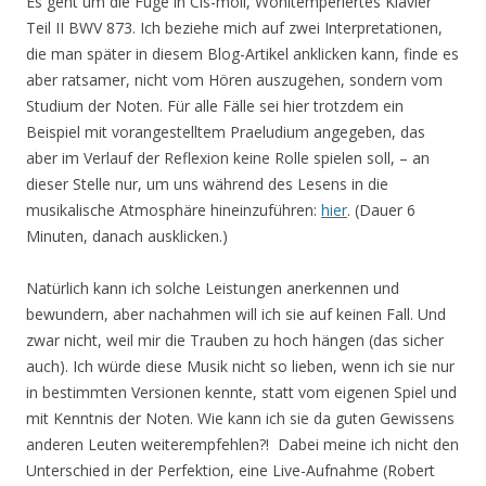
Es geht um die Fuge in Cis-moll, Wohltemperiertes Klavier
Teil II BWV 873. Ich beziehe mich auf zwei Interpretationen,
die man später in diesem Blog-Artikel anklicken kann, finde es
aber ratsamer, nicht vom Hören auszugehen, sondern vom
Studium der Noten. Für alle Fälle sei hier trotzdem ein
Beispiel mit vorangestelltem Praeludium angegeben, das
aber im Verlauf der Reflexion keine Rolle spielen soll, – an
dieser Stelle nur, um uns während des Lesens in die
musikalische Atmosphäre hineinzuführen:
hier
. (Dauer 6
Minuten, danach ausklicken.)
Natürlich kann ich solche Leistungen anerkennen und
bewundern, aber nachahmen will ich sie auf keinen Fall. Und
zwar nicht, weil mir die Trauben zu hoch hängen (das sicher
auch). Ich würde diese Musik nicht so lieben, wenn ich sie nur
in bestimmten Versionen kennte, statt vom eigenen Spiel und
mit Kenntnis der Noten. Wie kann ich sie da guten Gewissens
anderen Leuten weiterempfehlen?! Dabei meine ich nicht den
Unterschied in der Perfektion, eine Live-Aufnahme (Robert