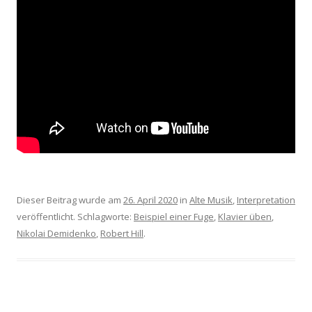
Dieser Beitrag wurde am
26. April 2020
in
Alte Musik
,
Interpretation
veröffentlicht. Schlagworte:
Beispiel einer Fuge
,
Klavier üben
,
Nikolai Demidenko
,
Robert Hill
.