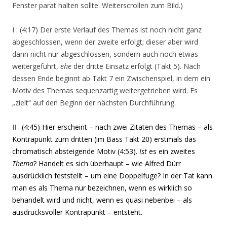
Fenster parat halten sollte. Weiterscrollen zum Bild.)
I :
(4:17) Der erste Verlauf des Themas ist noch nicht ganz
abgeschlossen, wenn der zweite erfolgt; dieser aber wird
dann nicht nur abgeschlossen, sondern auch noch etwas
weitergeführt,
ehe
der dritte Einsatz erfolgt (Takt 5). Nach
dessen Ende beginnt ab Takt 7 ein Zwischenspiel, in dem ein
Motiv des Themas sequenzartig weitergetrieben wird. Es
„zielt“ auf den Beginn der nächsten Durchführung.
II :
(4:45)
Hier erscheint – nach zwei Zitaten des Themas – als
Kontrapunkt zum dritten (im Bass Takt 20) erstmals das
chromatisch absteigende Motiv (4:53).
Ist
es ein zweites
Thema
? Handelt es sich überhaupt – wie Alfred Dürr
ausdrücklich feststellt – um eine Doppelfuge? In der Tat kann
man es als Thema nur bezeichnen, wenn es wirklich so
behandelt wird und nicht, wenn es quasi nebenbei – als
ausdrucksvoller Kontrapunkt – entsteht.