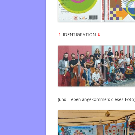
⇑
IDENTIGRATION
⇓
(und – eben angekommen: dieses Foto