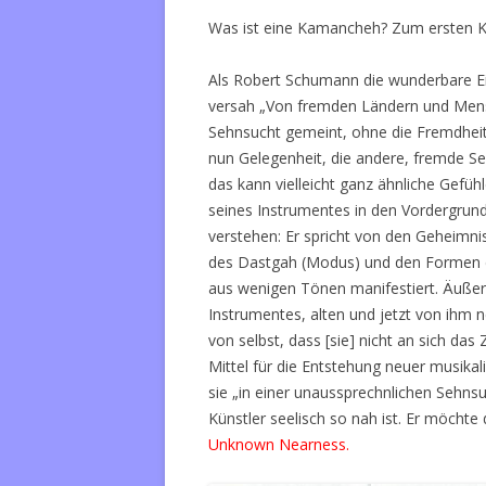
Was ist eine Kamancheh? Zum ersten 
Als Robert Schumann die wunderbare Ein
versah „Von fremden Ländern und Mens
Sehnsucht gemeint, ohne die Fremdheit w
nun Gelegenheit, die andere, fremde S
das kann vielleicht ganz ähnliche Gefü
seines Instrumentes in den Vordergrund 
verstehen: Er spricht von den Geheimni
des Dastgah (Modus) und den Formen d
aus wenigen Tönen manifestiert. Äußerl
Instrumentes, alten und jetzt von ihm n
von selbst, dass [sie] nicht an sich das
Mittel für die Entstehung neuer musika
sie „in einer unaussprechnlichen Seh
Künstler seelisch so nah ist. Er möcht
Unknown Nearness.