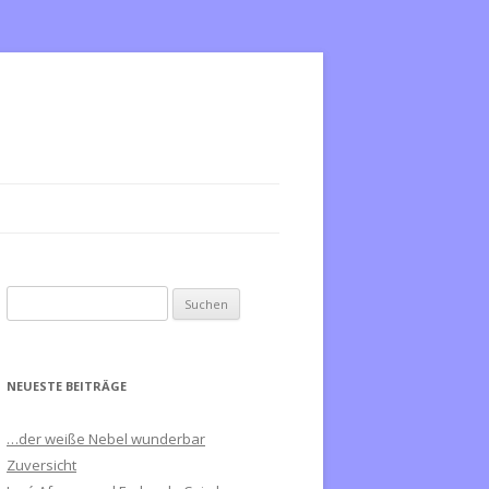
S
u
c
h
NEUESTE BEITRÄGE
e
n
…der weiße Nebel wunderbar
n
Zuversicht
a