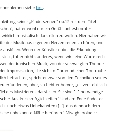
Kennenlernen siehe
hier
.
leitung seiner „Kinderszenen“ op.15 mit dem Titel
chen“, hat er wohl nur ein Gefühl unbestimmter
irklich musikalisch darstellen zu wollen. Hier haben wir
eite der Musik aus eigenem Herzen reden zu hören, und
hle auslösen. Wenn der Künstler dabei die Erkundung
stellt, tut er nichts anderes, wenn wir seine Worte recht
ssen der iranischen Musik, von der verzweigten Theorie
er Improvisation, die sich im Daramad einer Tontraube
ich betrachtet, spricht er zwar von den Techniken seines
eu erfundenen, aber, so hebt er hervor, „es versteht sich
 Ziel des Musizierens darstellen. Sie sind […] notwendige
lischer Ausdrucksmöglichkeiten.“ Und am Ende findet er
nsucht nach etwas Unbekanntem […], das dennoch dem
e diese unbekannte Nähe berühren.“ Misagh Joolaee :