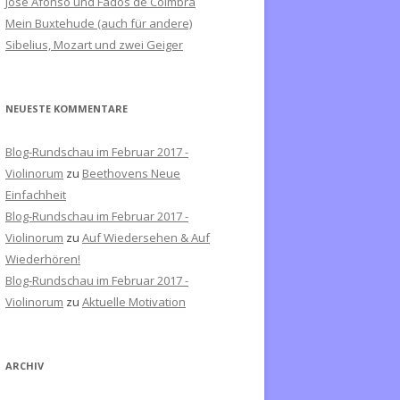
José Afonso und Fados de Coimbra
c
Mein Buxtehude (auch für andere)
h
Sibelius, Mozart und zwei Geiger
:
NEUESTE KOMMENTARE
Blog-Rundschau im Februar 2017 -
Violinorum
zu
Beethovens Neue
Einfachheit
Blog-Rundschau im Februar 2017 -
Violinorum
zu
Auf Wiedersehen & Auf
Wiederhören!
Blog-Rundschau im Februar 2017 -
Violinorum
zu
Aktuelle Motivation
ARCHIV