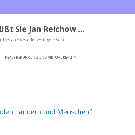
üßt Sie Jan Reichow …
ird als Archiv wieder verfügbar sein.
Zum
Inhalt
REALE BERÜHRUNG UND VIRTUAL REALITY
springen
mden Ländern und Menschen“!