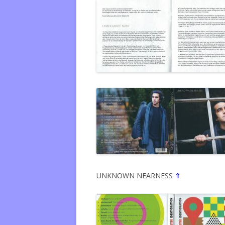
UNKNOWN NEARNESS
⇑