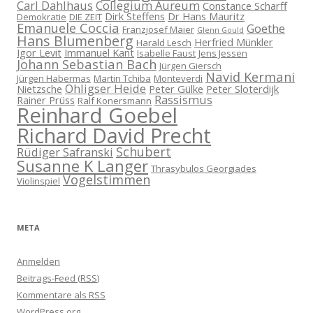
Carl Dahlhaus
Collegium Aureum
Constance Scharff
Dirk Steffens
Dr Hans Mauritz
Demokratie
DIE ZEIT
Emanuele Coccia
Goethe
Franzjosef Maier
Glenn Gould
Hans Blumenberg
Herfried Münkler
Harald Lesch
Igor Levit
Immanuel Kant
Isabelle Faust
Jens Jessen
Johann Sebastian Bach
Jürgen Giersch
Navid Kermani
Jürgen Habermas
Martin Tchiba
Monteverdi
Ohligser Heide
Nietzsche
Peter Gülke
Peter Sloterdijk
Rassismus
Rainer Prüss
Ralf Konersmann
Reinhard Goebel
Richard David Precht
Schubert
Rüdiger Safranski
Susanne K Langer
Thrasybulos Georgiades
Vogelstimmen
Violinspiel
META
Anmelden
Beitrags-Feed (
RSS
)
Kommentare als
RSS
WordPress.org