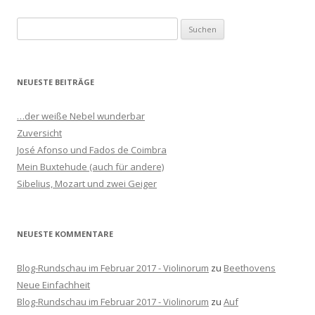
S
u
c
h
NEUESTE BEITRÄGE
e
n
…der weiße Nebel wunderbar
n
Zuversicht
a
José Afonso und Fados de Coimbra
c
Mein Buxtehude (auch für andere)
h
Sibelius, Mozart und zwei Geiger
:
NEUESTE KOMMENTARE
Blog-Rundschau im Februar 2017 - Violinorum
zu
Beethovens
Neue Einfachheit
Blog-Rundschau im Februar 2017 - Violinorum
zu
Auf