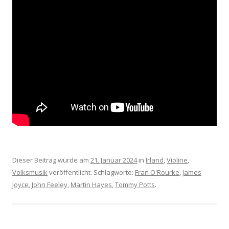
Dieser Beitrag wurde am
21. Januar 2024
in
Irland
,
Violine
,
Volksmusik
veröffentlicht. Schlagworte:
Fran O'Rourke
,
James
Joyce
,
John Feeley
,
Martin Hayes
,
Tommy Potts
.