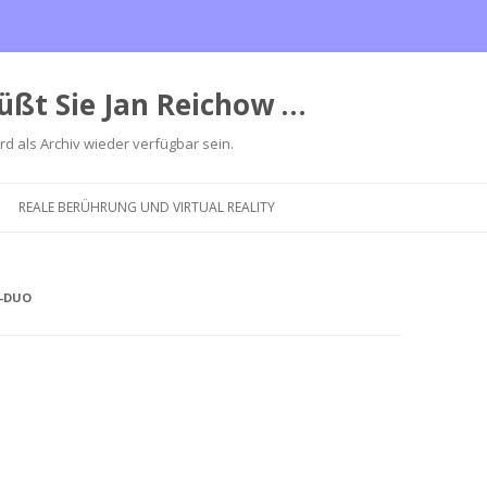
üßt Sie Jan Reichow …
ird als Archiv wieder verfügbar sein.
Zum
Inhalt
REALE BERÜHRUNG UND VIRTUAL REALITY
springen
N-DUO