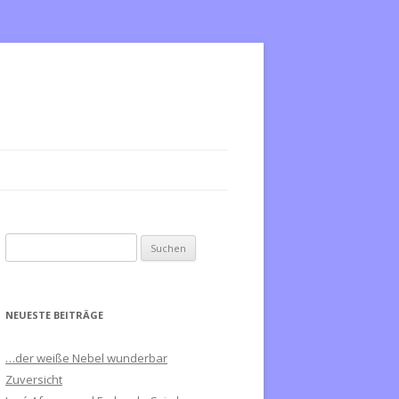
S
u
c
h
NEUESTE BEITRÄGE
e
n
…der weiße Nebel wunderbar
n
Zuversicht
a