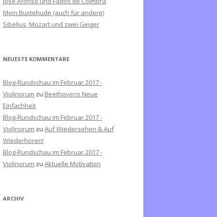
José Afonso und Fados de Coimbra
c
Mein Buxtehude (auch für andere)
h
Sibelius, Mozart und zwei Geiger
:
NEUESTE KOMMENTARE
Blog-Rundschau im Februar 2017 -
Violinorum
zu
Beethovens Neue
Einfachheit
Blog-Rundschau im Februar 2017 -
Violinorum
zu
Auf Wiedersehen & Auf
Wiederhören!
Blog-Rundschau im Februar 2017 -
Violinorum
zu
Aktuelle Motivation
ARCHIV