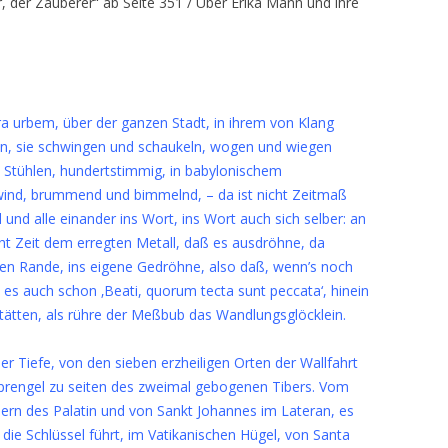
r, der Zauberer“ ab Seite 351 / Über Erika Mann und ihre
ra urbem, über der ganzen Stadt, in ihrem von Klang
ken, sie schwingen und schaukeln, wogen und wiegen
n Stühlen, hundertstimmig, in babylonischem
ind, brummend und bimmelnd, – da ist nicht Zeitmaß
 und alle einander ins Wort, ins Wort auch sich selber: an
ht Zeit dem erregten Metall, daß es ausdröhne, da
en Rande, ins eigene Gedröhne, also daß, wenn’s noch
lt es auch schon ‚Beati, quorum tecta sunt peccata‘, hinein
 Stätten, als rühre der Meßbub das Wandlungsglöcklein.
r Tiefe, von den sieben erzheiligen Orten der Wallfahrt
 Sprengel zu seiten des zweimal gebogenen Tibers. Vom
mern des Palatin und von Sankt Johannes im Lateran, es
die Schlüssel führt, im Vatikanischen Hügel, von Santa