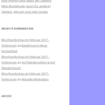
José Afonso und Fados de Coimbra
c
Mein Buxtehude (auch für andere)
h
Sibelius, Mozart und zwei Geiger
:
NEUESTE KOMMENTARE
Blog-Rundschau im Februar 2017 -
Violinorum
zu
Beethovens Neue
Einfachheit
Blog-Rundschau im Februar 2017 -
Violinorum
zu
Auf Wiedersehen & Auf
Wiederhören!
Blog-Rundschau im Februar 2017 -
Violinorum
zu
Aktuelle Motivation
ARCHIV