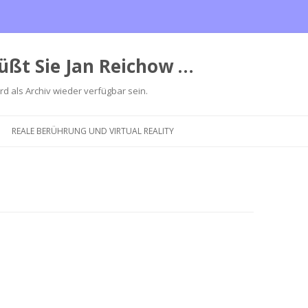
üßt Sie Jan Reichow …
ird als Archiv wieder verfügbar sein.
Zum
Inhalt
REALE BERÜHRUNG UND VIRTUAL REALITY
springen