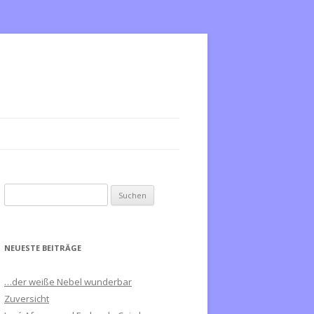
S
u
c
h
NEUESTE BEITRÄGE
e
n
…der weiße Nebel wunderbar
n
Zuversicht
a