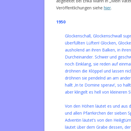
abgeleitet bei Erika Mann in „Mein Vate
Veröffentlichungen siehe
hier
.
1950
Glockenschall, Glockenschwall sup
überfüllten Lüften! Glocken, Gloc
ausholend an ihren Balken, in ihre
Durcheinander. Schwer und geschw
noch Einklang, sie reden auf einmal
dröhnen die Klöppel und lassen nic
dröhnen sie pendelnd an am ander
hallt ‚In te Domine speravi‘, so hal
aber klingelt es hell von kleineren
Von den Höhen läutet es und aus de
und allen Pfarrkirchen der sieben
Adventin läutet’s von den Heiligtü
läutet über dem Grabe dessen, der 