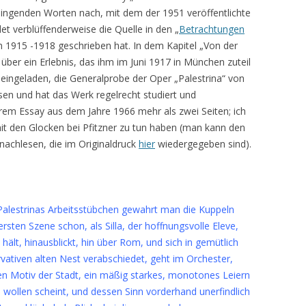
lingenden Worten nach, mit dem der 1951 veröffentlichte
t verblüffenderweise die Quelle in den „
Betrachtungen
 1915 -1918 geschrieben hat. In dem Kapitel „Von der
 über ein Erlebnis, das ihm im Juni 1917 in München zuteil
 eingeladen, die Generalprobe der Oper „Palestrina“ von
ssen und hat das Werk regelrecht studiert und
ihrem Essay aus dem Jahre 1966 mehr als zwei Seiten; ich
mit den Glocken bei Pfitzner zu tun haben (man kann den
nachlesen, die im Originaldruck
hier
wiedergegeben sind).
Palestrinas Arbeitsstübchen gewahrt man die Kuppeln
sten Szene schon, als Silla, der hoffnungsvolle Eleve,
 hält, hinausblickt, hin über Rom, und sich in gemütlich
ativen alten Nest verabschiedet, geht im Orchester,
n Motiv der Stadt, ein mäßig starkes, monotones Leiern
 wollen scheint, und dessen Sinn vorderhand unerfindlich