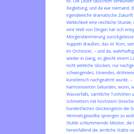
ist. Die Leute tauschten verwunder
Begleitung, und da war niemand, de
irgendwelche dramatische Zukunft pr
Wirklichkeit eine reichliche Stunde
eine Welt von Dingen hat sich erei
Morgendämmerung zurückgelassen, 
Kuppeln draußen, das ist Rom, sei
im Orchester, – und da, wahrhaft
wieder in Gang, es gleicht einem 
nicht wirkliche Glocken, nur nach
schwingendes, tönendes, dröhnend
künstlerisch nachgeahmt wurde, – 
harmonisierten Sekunden, worin, 
Wasserfalls, sämtliche Tonhöhen
Schmettern mit höchstem Streicherg
hundertfaches Glockengetön die G
Himmelsgewölbe sprengen zu wollen 
Stuhle schlummernde Meister, die h
hereinfallend die ärmliche Stätte n