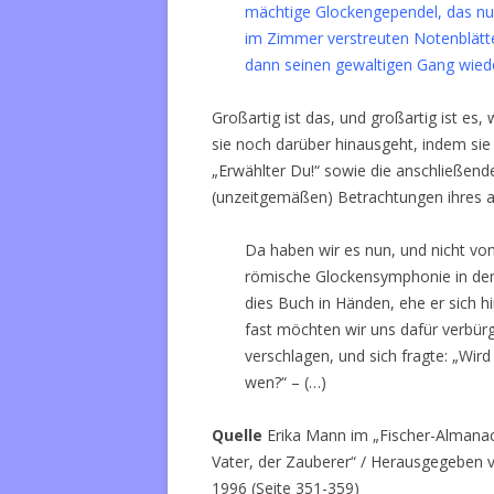
mächtige Glockengependel, das nur
im Zimmer verstreuten Notenblätt
dann seinen gewaltigen Gang wiede
Großartig ist das, und großartig ist e
sie noch darüber hinausgeht, indem sie 
„Erwählter Du!“ sowie die anschließen
(unzeitgemäßen) Betrachtungen ihres al
Da haben wir es nun, und nicht vo
römische Glockensymphonie in den
dies Buch in Händen, ehe er sich h
fast möchten wir uns dafür verbürg
verschlagen, und sich fragte: „Wi
wen?“ – (…)
Quelle
Erika Mann im „Fischer-Almanach
Vater, der Zauberer“ / Herausgegeben
1996 (Seite 351-359)