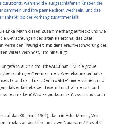
 zurücktritt, während die ausgeschlafenen Knaben die
er sammeln und ihre paar Repliken wechseln, und das
r anhebt, bis der Vorhang zusammenfällt.
s, wie Erika Mann diesen Zusammenhang aufdeckt und wie
die Betrachtungen des alten Palestrina, das Zitat
den Verse der Traurigkeit mit der Heraufbeschwörung der
ten Vaters verbindet, und hinzufügt:
n ungefähr, auch nicht unbewußt hat T.M. die große
 „Betrachtungen“ entnommen. Zweifelsohne: er hatte
insetzte und den Titel „Der Erwählte“ niederschrieb, und
en, daß er lächelte bei diesem Tun, träumerisch und
rd man es merken? Wird es ‚aufkommen‘, wann und durch
 auf das 80. Jahr“ (1966), dann in Erika Mann: „Mein
 von Irmela von der Lühe und Uwe Naumann / Rowohlt