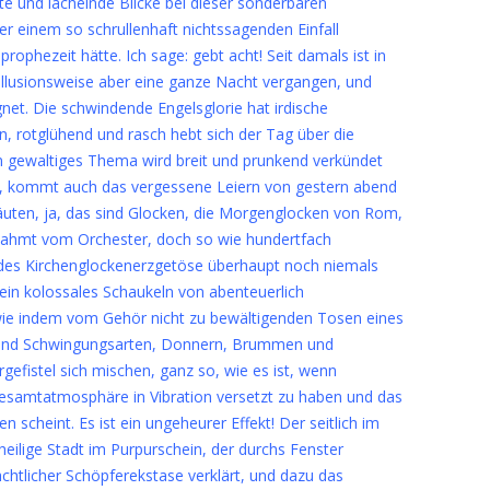
te und lächelnde Blicke bei dieser sonderbaren
r einem so schrullenhaft nichtssagenden Einfall
ophezeit hätte. Ich sage: gebt acht! Seit damals ist in
, illusionsweise aber eine ganze Nacht vergangen, und
gnet. Die schwindende Engelsglorie hat irdische
rotglühend und rasch hebt sich der Tag über die
n gewaltiges Thema wird breit und prunkend verkündet
ig, kommt auch das vergessene Leiern von gestern abend
Läuten, ja, das sind Glocken, die Morgenglocken von Rom,
geahmt vom Orchester, doch so wie hundertfach
es Kirchenglockenerzgetöse überhaupt noch niemals
ein kolossales Schaukeln von abenteuerlich
wie indem vom Gehör nicht zu bewältigenden Tosen eines
 und Schwingungsarten, Donnern, Brummen und
efistel sich mischen, ganz so, wie es ist, wenn
esamtatmosphäre in Vibration versetzt zu haben und das
scheint. Es ist ein ungeheurer Effekt! Der seitlich im
eilige Stadt im Purpurschein, der durchs Fenster
ächtlicher Schöpferekstase verklärt, und dazu das