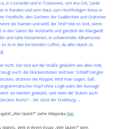
a, in Cosmedin und in Trastevere, von Ara Celi, Sankt
ter in Banden und vom Haus zum Hochheiligen Kreuz in
der Friedhöfe, den Dächern der Saalkirchen und Oratorien
 nennt die Namen und weiß die Titel? Wie es tönt, wenn
 in den Saiten der Äolsharfe und gänzlich die Klangwelt
der und nahe beisammen, in schwirrender Allharmonie:
 es zu in den berstenden Lüften, da alles läutet zu
g.
r nicht. Die sind auf die Straße gelaufen wie alles Volk,
rzeugt euch: die Glockenstuben sind leer. Schlaff hängen
Glocken, dröhnen die Klöppel. Wird man sagen, daß
in ungrammatischer Kopf ohne Logik wäre der Aussage
 meint: sie werden geläutet, und seien die Stuben auch
ie Glocken Roms? –
Der Geist der Erzählung.
–
pitel „Wer läutet?“ siehe Wikipedia
hier
.
s Manns, geht in ihrem Essay „Wer läutet?“ dem