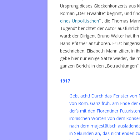
Ursprung dieses Glockenkonzerts aus k
Roman „Der Erwählte“ beginnt, und finde
eines Unpolitischen
“ , die Thomas Mann
Tugend“ berichtet der Autor ausführlich
ward: der Dirigent Bruno Walter hat ihn
Hans Pfitzner anzuhören. Er ist hingeri
beschrieben. Elisabeth Mann zitiert in 
gebe hier nur einige Sätze wieder, die 
ganzen Bericht in den „Betrachtungen“ 
1917
Gebt acht! Durch das Fenster von 
von Rom. Ganz früh, am Ende der er
der’s mit den Florentiner Futuristen
ironischen Worten von dem konserv
nach dem majestätisch ausladende
in Sekunden an, das nicht enden zu