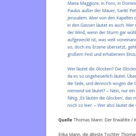
Maria Maggiore, in Foro, in Domnic
Paulus außer der Mauer, Sankt Pe
Jerusalem. Aber von den Kapellen 
in den Gassen läutet es auch. Wer
der Wind, wenn der Sturm gar wühlt
aufgeweckt ist, was weit voneinan
so, doch ins Erzene übersetzt, geht
großem Fest und erhabenem Einzu
Wer läutet die Glocken? Die Glöckne
da es so ungeheuerlich läutet. Übe
die Seile, und dennoch wogen die 
niemand
sie läutet? – Nein, nur e
fähig. ‚Es läuten die Glocken‘, das
noch so leer. – Wer also läutet d
Quelle
Thomas Mann: Der Erwählte / Ka
Erika Mann, die älteste Tochter Thoma