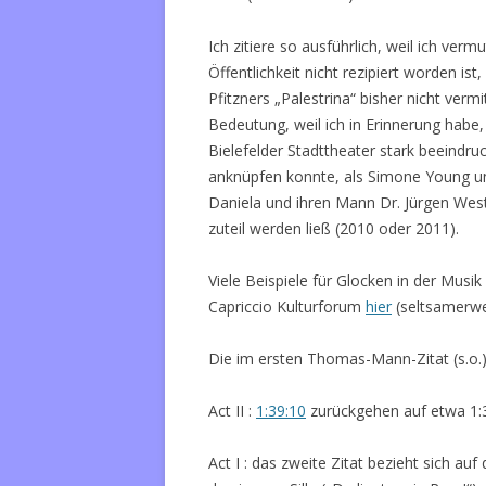
Ich zitiere so ausführlich, weil ich ver
Öffentlichkeit nicht rezipiert worden is
Pfitzners „Palestrina“ bisher nicht vermi
Bedeutung, weil ich in Erinnerung habe,
Bielefelder Stadttheater stark beeindru
anknüpfen konnte, als Simone Young uns
Daniela und ihren Mann Dr. Jürgen Wes
zuteil werden ließ (2010 oder 2011).
Viele Beispiele für Glocken in der Musik
Capriccio Kulturforum
hier
(seltsamerwe
Die im ersten Thomas-Mann-Zitat (s.o.)
Act II :
1:39:10
zurückgehen auf etwa 1:
Act I : das zweite Zitat bezieht sich a