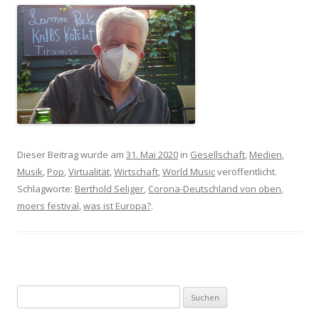
Dieser Beitrag wurde am
31. Mai 2020
in
Gesellschaft
,
Medien
,
Musik
,
Pop
,
Virtualität
,
Wirtschaft
,
World Music
veröffentlicht.
Schlagworte:
Berthold Seliger
,
Corona-Deutschland von oben
,
moers festival
,
was ist Europa?
.
S
u