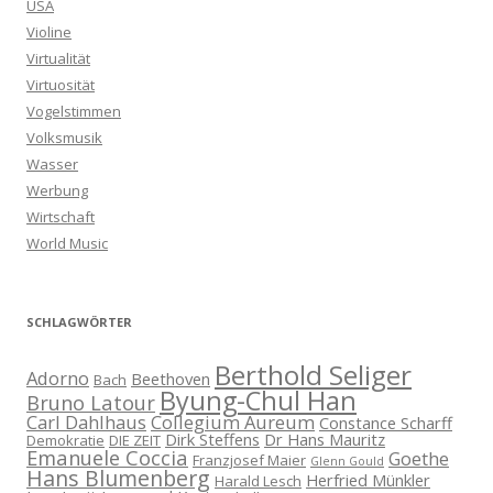
USA
Violine
Virtualität
Virtuosität
Vogelstimmen
Volksmusik
Wasser
Werbung
Wirtschaft
World Music
SCHLAGWÖRTER
Berthold Seliger
Adorno
Beethoven
Bach
Byung-Chul Han
Bruno Latour
Carl Dahlhaus
Collegium Aureum
Constance Scharff
Dirk Steffens
Dr Hans Mauritz
Demokratie
DIE ZEIT
Emanuele Coccia
Goethe
Franzjosef Maier
Glenn Gould
Hans Blumenberg
Herfried Münkler
Harald Lesch