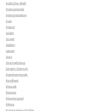
Indische Welt
Instrumente
Interpretation
Iran
Irland
Islam
Israel
Italien
Japan
Jazz
Journalismus
Jürgen Giersch
Kammermusik
Kindheit
Klassik
Klavier
Klavierspiel
Klima
Kolonialgeschichte