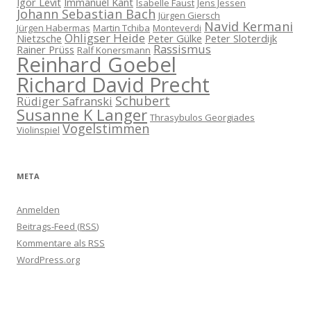
Igor Levit
Immanuel Kant
Isabelle Faust
Jens Jessen
Johann Sebastian Bach
Jürgen Giersch
Navid Kermani
Jürgen Habermas
Martin Tchiba
Monteverdi
Ohligser Heide
Nietzsche
Peter Gülke
Peter Sloterdijk
Rassismus
Rainer Prüss
Ralf Konersmann
Reinhard Goebel
Richard David Precht
Schubert
Rüdiger Safranski
Susanne K Langer
Thrasybulos Georgiades
Vogelstimmen
Violinspiel
META
Anmelden
Beitrags-Feed (
RSS
)
Kommentare als
RSS
WordPress.org