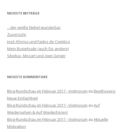
c
h
NEUESTE BEITRÄGE
e
n
…der weiße Nebel wunderbar
n
Zuversicht
a
José Afonso und Fados de Coimbra
c
Mein Buxtehude (auch für andere)
h
Sibelius, Mozart und zwei Geiger
:
NEUESTE KOMMENTARE
Blog-Rundschau im Februar 2017 - Violinorum
zu
Beethovens
Neue Einfachheit
Blog-Rundschau im Februar 2017 - Violinorum
zu
Auf
Wiedersehen & Auf Wiederhören!
Blog-Rundschau im Februar 2017 - Violinorum
zu
Aktuelle
Motivation