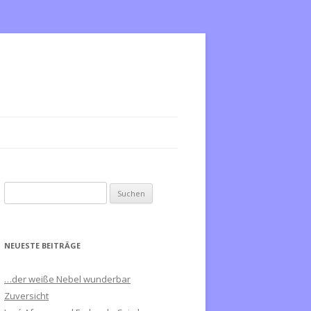
S
u
c
h
NEUESTE BEITRÄGE
e
n
…der weiße Nebel wunderbar
n
Zuversicht
a