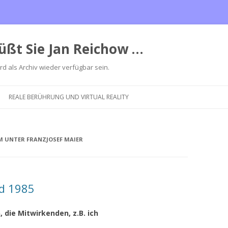
üßt Sie Jan Reichow …
ird als Archiv wieder verfügbar sein.
Zum
Inhalt
REALE BERÜHRUNG UND VIRTUAL REALITY
springen
 UNTER FRANZJOSEF MAIER
d 1985
 die Mitwirkenden, z.B. ich