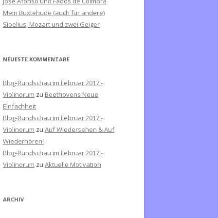
José Afonso und Fados de Coimbra
c
Mein Buxtehude (auch für andere)
h
Sibelius, Mozart und zwei Geiger
:
NEUESTE KOMMENTARE
Blog-Rundschau im Februar 2017 -
Violinorum
zu
Beethovens Neue
Einfachheit
Blog-Rundschau im Februar 2017 -
Violinorum
zu
Auf Wiedersehen & Auf
Wiederhören!
Blog-Rundschau im Februar 2017 -
Violinorum
zu
Aktuelle Motivation
ARCHIV