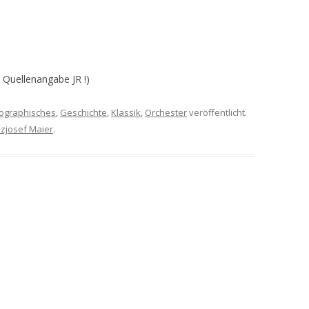
 Quellenangabe JR !)
iographisches
,
Geschichte
,
Klassik
,
Orchester
veröffentlicht.
zjosef Maier
.