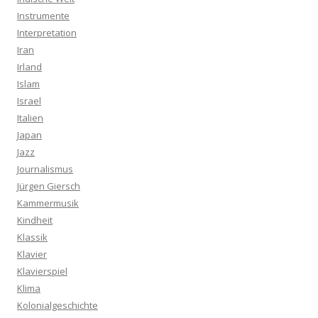
Instrumente
Interpretation
Iran
Irland
Islam
Israel
Italien
Japan
Jazz
Journalismus
Jürgen Giersch
Kammermusik
Kindheit
Klassik
Klavier
Klavierspiel
Klima
Kolonialgeschichte