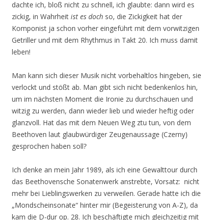
dachte ich, bloß nicht zu schnell, ich glaubte: dann wird es
zickig, in Wahrheit
ist es doch
so, die Zickigkeit hat der
Komponist ja schon vorher eingeführt mit dem vorwitzigen
Getriller und mit dem Rhythmus in Takt 20. Ich muss damit
leben!
Man kann sich dieser Musik nicht vorbehaltlos hingeben, sie
verlockt und stößt ab. Man gibt sich nicht bedenkenlos hin,
um im nächsten Moment die Ironie zu durchschauen und
witzig zu werden, dann wieder lieb und wieder heftig oder
glanzvoll. Hat das mit dem Neuen Weg ztu tun, von dem
Beethoven laut glaubwürdiger Zeugenaussage (Czerny)
gesprochen haben soll?
Ich denke an mein Jahr 1989, als ich eine Gewalttour durch
das Beethovensche Sonatenwerk anstrebte, Vorsatz: nicht
mehr bei Lieblingswerken zu verweilen. Gerade hatte ich die
„Mondscheinsonate“ hinter mir (Begeisterung von A-Z), da
kam die D-dur op. 28. Ich beschäftigte mich gleichzeitig mit