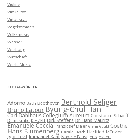
Violine
Virtualität
Virtuosität
Vogelstimmen
Volksmusik
Wasser
Werbung
Wirtschaft
World Music
SCHLAGWÖRTER
Berthold Seliger
Adorno
Beethoven
Bach
Byung-Chul Han
Bruno Latour
Carl Dahlhaus
Collegium Aureum
Constance Scharff
Dirk Steffens
Dr Hans Mauritz
Demokratie
DIE ZEIT
Emanuele Coccia
Goethe
Franzjosef Maier
Glenn Gould
Hans Blumenberg
Herfried Münkler
Harald Lesch
Igor Levit
Immanuel Kant
Isabelle Faust
Jens Jessen