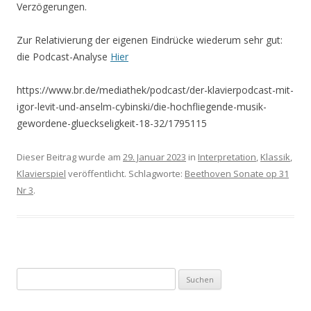
Verzögerungen.
Zur Relativierung der eigenen Eindrücke wiederum sehr gut:
die Podcast-Analyse
Hier
https://www.br.de/mediathek/podcast/der-klavierpodcast-mit-
igor-levit-und-anselm-cybinski/die-hochfliegende-musik-
gewordene-glueckseligkeit-18-32/1795115
Dieser Beitrag wurde am
29. Januar 2023
in
Interpretation
,
Klassik
,
Klavierspiel
veröffentlicht. Schlagworte:
Beethoven Sonate op 31
Nr 3
.
S
u
c