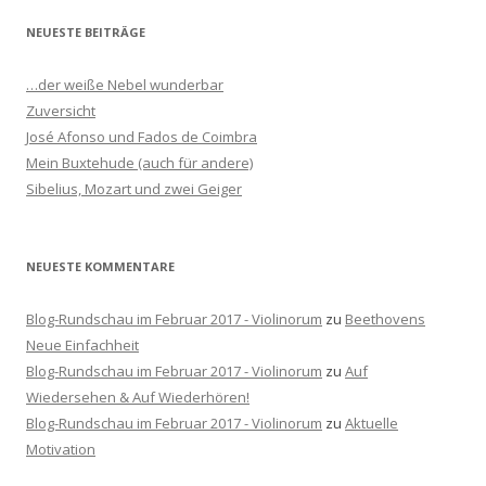
h
NEUESTE BEITRÄGE
e
n
…der weiße Nebel wunderbar
n
Zuversicht
a
José Afonso und Fados de Coimbra
c
Mein Buxtehude (auch für andere)
h
Sibelius, Mozart und zwei Geiger
:
NEUESTE KOMMENTARE
Blog-Rundschau im Februar 2017 - Violinorum
zu
Beethovens
Neue Einfachheit
Blog-Rundschau im Februar 2017 - Violinorum
zu
Auf
Wiedersehen & Auf Wiederhören!
Blog-Rundschau im Februar 2017 - Violinorum
zu
Aktuelle
Motivation