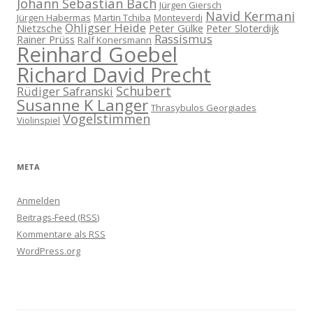
Johann Sebastian Bach
Jürgen Giersch
Navid Kermani
Jürgen Habermas
Martin Tchiba
Monteverdi
Ohligser Heide
Nietzsche
Peter Gülke
Peter Sloterdijk
Rassismus
Rainer Prüss
Ralf Konersmann
Reinhard Goebel
Richard David Precht
Schubert
Rüdiger Safranski
Susanne K Langer
Thrasybulos Georgiades
Vogelstimmen
Violinspiel
META
Anmelden
Beitrags-Feed (
RSS
)
Kommentare als
RSS
WordPress.org