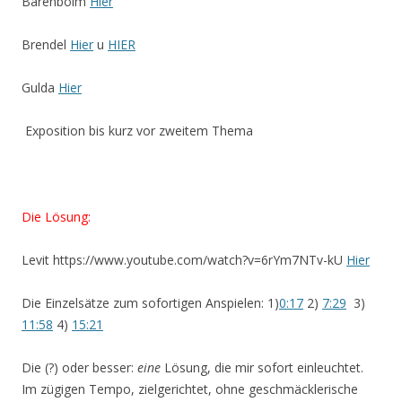
Barenboim
Hier
Brendel
Hier
u
HIER
Gulda
Hier
Exposition bis kurz vor zweitem Thema
Die Lösung:
Levit https://www.youtube.com/watch?v=6rYm7NTv-kU
Hier
Die Einzelsätze zum sofortigen Anspielen: 1)
0:17
2)
7:29
3)
11:58
4)
15:21
Die (?) oder besser:
eine
Lösung, die mir sofort einleuchtet.
Im zügigen Tempo, zielgerichtet, ohne geschmäcklerische