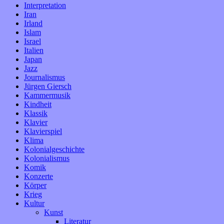
Interpretation
Iran
Irland
Islam
Israel
Italien
Japan
Jazz
Journalismus
Jürgen Giersch
Kammermusik
Kindheit
Klassik
Klavier
Klavierspiel
Klima
Kolonialgeschichte
Kolonialismus
Komik
Konzerte
Körper
Krieg
Kultur
Kunst
Literatur