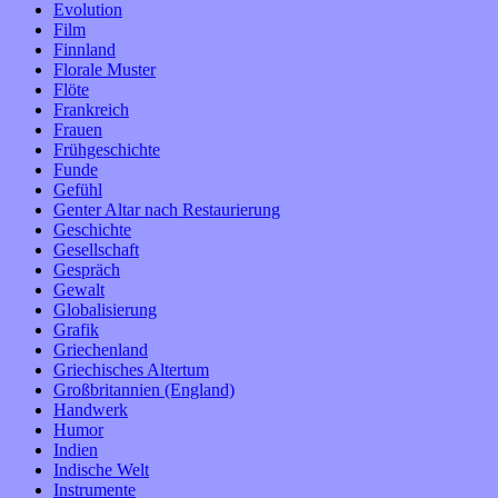
Evolution
Film
Finnland
Florale Muster
Flöte
Frankreich
Frauen
Frühgeschichte
Funde
Gefühl
Genter Altar nach Restaurierung
Geschichte
Gesellschaft
Gespräch
Gewalt
Globalisierung
Grafik
Griechenland
Griechisches Altertum
Großbritannien (England)
Handwerk
Humor
Indien
Indische Welt
Instrumente