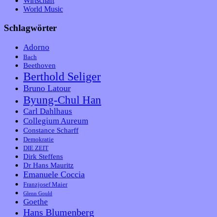
Wirtschaft
World Music
Schlagwörter
Adorno
Bach
Beethoven
Berthold Seliger
Bruno Latour
Byung-Chul Han
Carl Dahlhaus
Collegium Aureum
Constance Scharff
Demokratie
DIE ZEIT
Dirk Steffens
Dr Hans Mauritz
Emanuele Coccia
Franzjosef Maier
Glenn Gould
Goethe
Hans Blumenberg