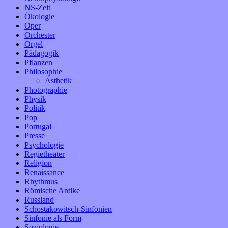
NS-Zeit
Ökologie
Oper
Orchester
Orgel
Pädagogik
Pflanzen
Philosophie
Ästhetik
Photographie
Physik
Politik
Pop
Portugal
Presse
Psychologie
Regietheater
Religion
Renaissance
Rhythmus
Römische Antike
Russland
Schostakowitsch-Sinfonien
Sinfonie als Form
Soziologie