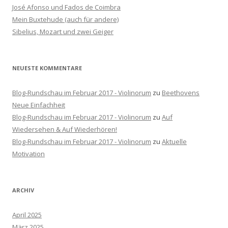
a
José Afonso und Fados de Coimbra
c
Mein Buxtehude (auch für andere)
h
Sibelius, Mozart und zwei Geiger
:
NEUESTE KOMMENTARE
Blog-Rundschau im Februar 2017 - Violinorum
zu
Beethovens
Neue Einfachheit
Blog-Rundschau im Februar 2017 - Violinorum
zu
Auf
Wiedersehen & Auf Wiederhören!
Blog-Rundschau im Februar 2017 - Violinorum
zu
Aktuelle
Motivation
ARCHIV
April 2025
März 2025