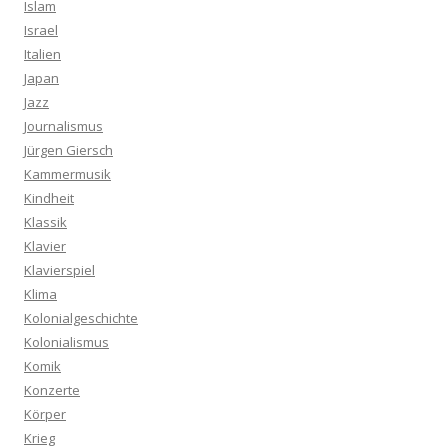
Islam
Israel
Italien
Japan
Jazz
Journalismus
Jürgen Giersch
Kammermusik
Kindheit
Klassik
Klavier
Klavierspiel
Klima
Kolonialgeschichte
Kolonialismus
Komik
Konzerte
Körper
Krieg