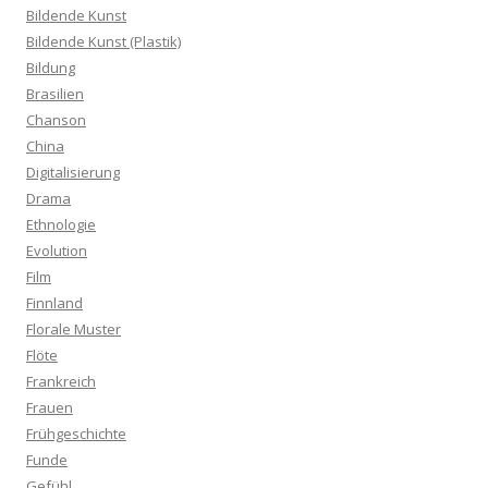
Bildende Kunst
Bildende Kunst (Plastik)
Bildung
Brasilien
Chanson
China
Digitalisierung
Drama
Ethnologie
Evolution
Film
Finnland
Florale Muster
Flöte
Frankreich
Frauen
Frühgeschichte
Funde
Gefühl