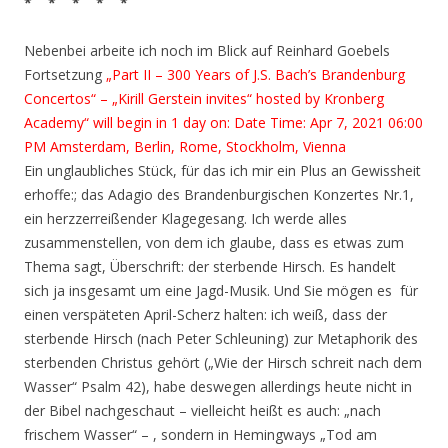
* * * * *
Nebenbei arbeite ich noch im Blick auf Reinhard Goebels
Fortsetzung
„Part II – 300 Years of J.S. Bach’s Brandenburg
Concertos“ – „Kirill Gerstein invites“ hosted by Kronberg
Academy“ will begin in 1 day on: Date Time: Apr 7, 2021 06:00
PM Amsterdam, Berlin, Rome, Stockholm, Vienna
Ein unglaubliches Stück, für das ich mir ein Plus an Gewissheit
erhoffe:; das Adagio des Brandenburgischen Konzertes Nr.1,
ein herzzerreißender Klagegesang. Ich werde alles
zusammenstellen, von dem ich glaube, dass es etwas zum
Thema sagt, Überschrift: der sterbende Hirsch. Es handelt
sich ja insgesamt um eine Jagd-Musik. Und Sie mögen es für
einen verspäteten April-Scherz halten: ich weiß, dass der
sterbende Hirsch (nach Peter Schleuning) zur Metaphorik des
sterbenden Christus gehört („Wie der Hirsch schreit nach dem
Wasser“ Psalm 42), habe deswegen allerdings heute nicht in
der Bibel nachgeschaut – vielleicht heißt es auch: „nach
frischem Wasser“ – , sondern in Hemingways „Tod am