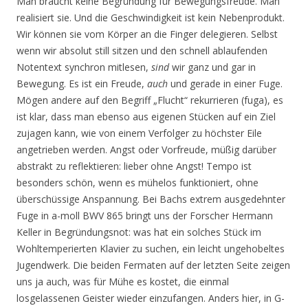
Man braucht keine Begründung für Bewegungsfreude. Man
realisiert sie. Und die Geschwindigkeit ist kein Nebenprodukt.
Wir können sie vom Körper an die Finger delegieren. Selbst
wenn wir absolut still sitzen und den schnell ablaufenden
Notentext synchron mitlesen,
sind
wir ganz und gar in
Bewegung. Es ist ein Freude,
auch
und gerade in einer Fuge.
Mögen andere auf den Begriff „Flucht“ rekurrieren (fuga), es
ist klar, dass man ebenso aus eigenen Stücken auf ein Ziel
zujagen kann, wie von einem Verfolger zu höchster Eile
angetrieben werden. Angst oder Vorfreude, müßig darüber
abstrakt zu reflektieren: lieber ohne Angst! Tempo ist
besonders schön, wenn es mühelos funktioniert, ohne
überschüssige Anspannung. Bei Bachs extrem ausgedehnter
Fuge in a-moll BWV 865 bringt uns der Forscher Hermann
Keller in Begründungsnot: was hat ein solches Stück im
Wohltemperierten Klavier zu suchen, ein leicht ungehobeltes
Jugendwerk. Die beiden Fermaten auf der letzten Seite zeigen
uns ja auch, was für Mühe es kostet, die einmal
losgelassenen Geister wieder einzufangen. Anders hier, in G-