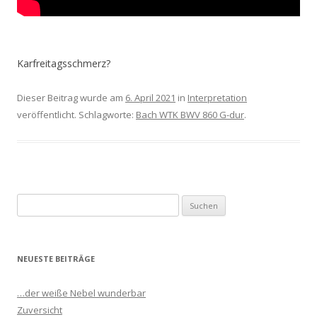
Karfreitagsschmerz?
Dieser Beitrag wurde am
6. April 2021
in
Interpretation
veröffentlicht. Schlagworte:
Bach WTK BWV 860 G-dur
.
S
u
c
h
NEUESTE BEITRÄGE
e
n
…der weiße Nebel wunderbar
n
Zuversicht