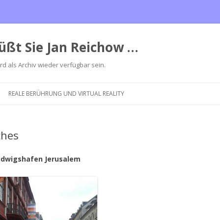
üßt Sie Jan Reichow …
ird als Archiv wieder verfügbar sein.
Zum
Inhalt
REALE BERÜHRUNG UND VIRTUAL REALITY
springen
ches
udwigshafen Jerusalem