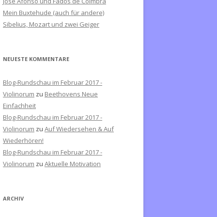
José Afonso und Fados de Coimbra
c
Mein Buxtehude (auch für andere)
h
Sibelius, Mozart und zwei Geiger
:
NEUESTE KOMMENTARE
Blog-Rundschau im Februar 2017 -
Violinorum
zu
Beethovens Neue
Einfachheit
Blog-Rundschau im Februar 2017 -
Violinorum
zu
Auf Wiedersehen & Auf
Wiederhören!
Blog-Rundschau im Februar 2017 -
Violinorum
zu
Aktuelle Motivation
ARCHIV