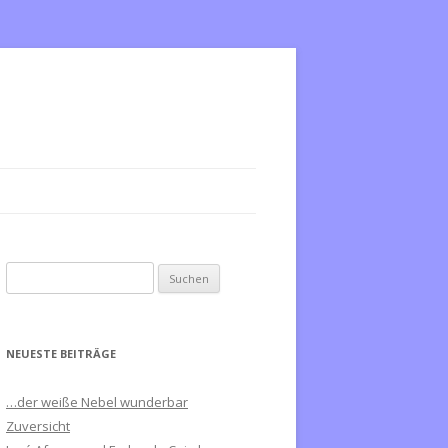
S
u
c
h
NEUESTE BEITRÄGE
e
n
…der weiße Nebel wunderbar
n
Zuversicht
a