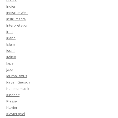
Humor
Indien
Indische Welt
Instrumente
Interpretation
Iran
Irland
Islam
Israel
Italien
Japan
Jazz
Journalismus
Jürgen Giersch
Kammermusik
Kindheit
Klassik
Klavier
Klavierspiel