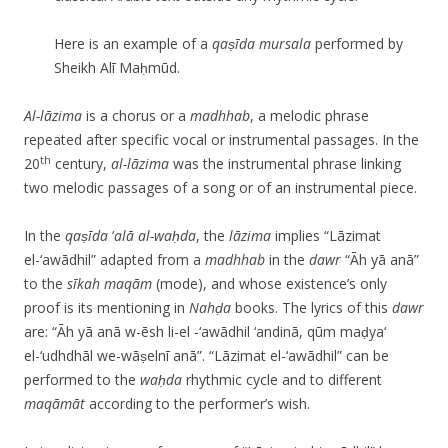
Here is an example of a
qaṣīda
mursala
performed by
Sheikh Alī Maḥmūd.
Al-l
ā
zima
is a chorus or a
madhhab
, a melodic phrase
repeated after specific vocal or instrumental passages. In the
th
20
century,
al-l
ā
zima
was the instrumental phrase linking
two melodic passages of a song or of an instrumental piece.
In the
qaṣīda
‘
al
ā
al-waḥda
, the
l
ā
zima
implies “Lāzimat
el-‘awādhil” adapted from a
madhhab
in the
dawr
“Āh yā anā”
to the
sīkah
maq
ā
m
(mode), and whose existence’s only
proof is its mentioning in
Nahḍa
books. The lyrics of this
dawr
are: “Āh yā anā w-ēsh li-el -‘awādhil ‘andinā, qūm maḍya‘
el-‘udhdhāl we-wāṣelnī anā”. “Lāzimat el-‘awādhil” can be
performed to the
waḥda
rhythmic cycle and to different
maq
ā
m
āt
according to the performer’s wish.