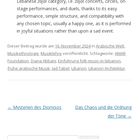
Lebanese
zajal
category, i.e.
zajal
concerts, circles, on
stage performances, and duels, thanks to its easy
performance, simple structure, and compatibility with
any chosen topic, usually a happy one, as it is performed
in joyful situations rather than upon a sad event.
Dieser Beitrag wurde am
16. November 2024
in
Arabische Welt
,
Musikethnologie
,
Musiklehre
veröffentlicht. Schlagworte:
AMAR
Foundation
,
Diana Abbani
,
Einführung folk-music-in-lebanon
,
frühe arabische Musik
,
Jad Tabet
,
Libanon
,
Libanon Architektur
.
Beitrags-
←
Mysterien des Dionysos
Das Chaos und die Ordnung
Navigation
der Töne
→