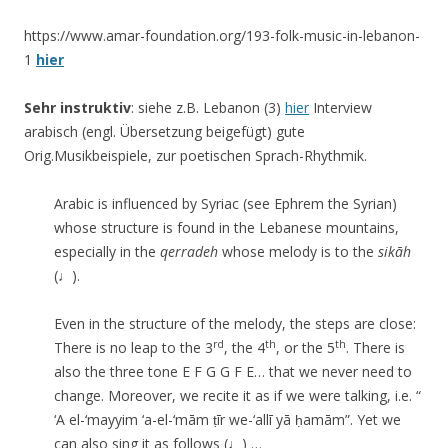
https://www.amar-foundation.org/193-folk-music-in-lebanon-
1
hier
Sehr instruktiv
: siehe z.B. Lebanon (3)
hier
Interview
arabisch (engl. Übersetzung beigefügt) gute
Orig.Musikbeispiele, zur poetischen Sprach-Rhythmik.
Arabic is influenced by Syriac (see Ephrem the Syrian)
whose structure is found in the Lebanese mountains,
especially in the
qerradeh
whose melody is to the
sikāh
(♩).
Even in the structure of the melody, the steps are close:
rd
th
th
There is no leap to the 3
, the 4
, or the 5
. There is
also
the three tone
E F G G F E… that we never need to
change. Moreover, we recite it as if we were talking, i.e. “
‘A el-‘mayyim ‘a-el-‘mām ṭīr we-‘allī yā ḥamām”. Yet we
can also sing it as follows (♩) …