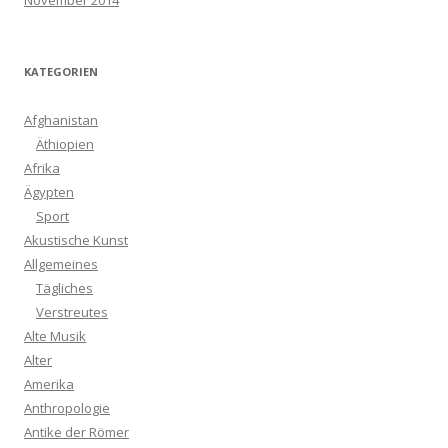
November 2014
KATEGORIEN
Afghanistan
Äthiopien
Afrika
Ägypten
Sport
Akustische Kunst
Allgemeines
Tägliches
Verstreutes
Alte Musik
Alter
Amerika
Anthropologie
Antike der Römer