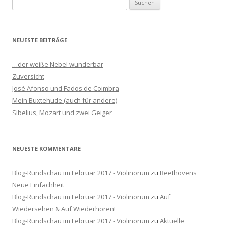
S
u
c
h
NEUESTE BEITRÄGE
e
n
…der weiße Nebel wunderbar
n
Zuversicht
a
José Afonso und Fados de Coimbra
c
Mein Buxtehude (auch für andere)
h
Sibelius, Mozart und zwei Geiger
:
NEUESTE KOMMENTARE
Blog-Rundschau im Februar 2017 - Violinorum
zu
Beethovens
Neue Einfachheit
Blog-Rundschau im Februar 2017 - Violinorum
zu
Auf
Wiedersehen & Auf Wiederhören!
Blog-Rundschau im Februar 2017 - Violinorum
zu
Aktuelle