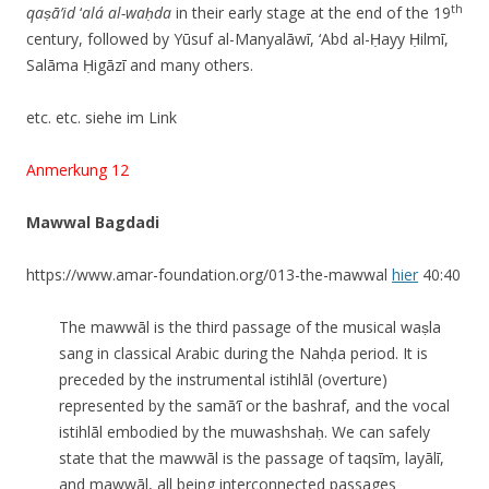
th
qaṣā’id
‘
alá al-waḥda
in their early stage at the end of the 19
century, followed by Yūsuf al-Manyalāwī, ‘Abd al-Ḥayy Ḥilmī,
Salāma Ḥigāzī and many others.
etc. etc. siehe im Link
Anmerkung 12
Mawwal Bagdadi
https://www.amar-foundation.org/013-the-mawwal
hier
40:40
The mawwāl is the third passage of the musical waṣla
sang in classical Arabic during the Nahḍa period. It is
preceded by the instrumental istihlāl (overture)
represented by the samā‘ī or the bashraf, and the vocal
istihlāl embodied by the muwashshaḥ. We can safely
state that the mawwāl is the passage of taqsīm, layālī,
and mawwāl, all being interconnected passages