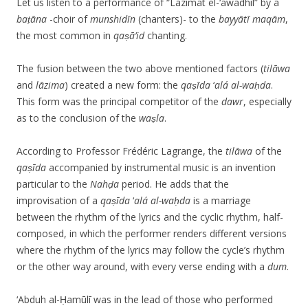
Let us listen to a performance of “Lāzimat el-‘awādhil” by a
ba
ṭ
ā
na
-choir of
munshid
ī
n
(chanters)- to the
b
ayyātī
maq
ā
m
,
the most common in
qaṣā’id
chanting.
The fusion between the two above mentioned factors (
til
ā
wa
and
l
ā
zima
) created a new form: the
qaṣīda
‘
alá al-waḥda
.
This form was the principal competitor of the
dawr
, especially
as to the conclusion of the
waṣla
.
According to Professor Frédéric Lagrange, the
til
ā
wa
of the
qaṣīda
accompanied by instrumental music is an invention
particular to the
Nahḍa
period. He adds that the
improvisation of a
qaṣīda
‘
alá al-waḥda
is a marriage
between the rhythm of the lyrics and the cyclic rhythm, half-
composed, in which the performer renders different versions
where the rhythm of the lyrics may follow the cycle’s rhythm
or the other way around, with every verse ending with a
dum
.
‘Abduh al-Ḥamūlī was in the lead of those who performed