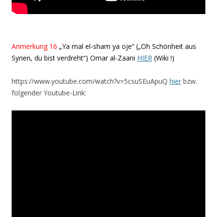
Anmerkung 16
„Ya mal el-sham ya oje“ („Oh Schönheit aus
Syrien, du bist verdreht“) Omar al-Zaani
HIER
(Wiki !)
https://www.youtube.com/watch?v=5csuSEuApuQ
hier
bzw.
folgender Youtube-Link: