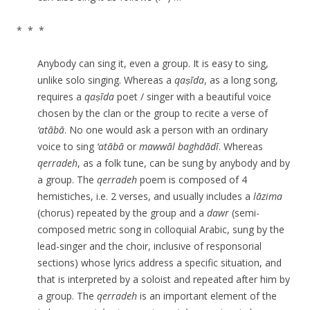
* * *
Anybody can sing it, even a group. It is easy to sing,
unlike solo singing. Whereas a
qaṣīda
, as a long song,
requires a
qaṣīda
poet / singer with a beautiful voice
chosen by the clan or the group to recite a verse of
‘atābā
. No one would ask a person with an ordinary
voice to sing
‘atābā
or
mawwāl baghdādī
. Whereas
qerradeh
, as a folk tune, can be sung by anybody and by
a group. The
qerradeh
poem is composed of 4
hemistiches, i.e. 2 verses, and usually includes a
lāzima
(chorus) repeated by the group and a
dawr
(
semi-
composed metric song in colloquial Arabic, sung by the
lead-singer and the choir, inclusive of responsorial
sections)
whose lyrics address a specific situation, and
that is interpreted by a soloist and repeated after him by
a group. The
qerradeh
is an important element of the