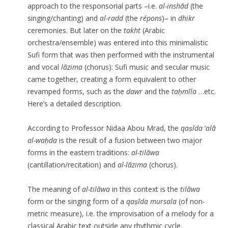
approach to the responsorial parts –i.e.
al-insh
ā
d
(the
singing/chanting) and
al-radd
(the
répons
)– in
dhikr
ceremonies. But later on the
takht
(Arabic
orchestra/ensemble) was entered into this minimalistic
Sufi form that was then performed with the instrumental
and vocal
l
ā
zima
(chorus): Sufi music and secular music
came together, creating a form equivalent to other
revamped forms, such as the
dawr
and the
ta
ḥ
m
ī
la
…etc.
Here’s a detailed description.
According to Professor Nidaa Abou Mrad, the
qaṣīda
‘
al
ā
al-waḥda
is the result of a fusion between two major
forms in the eastern traditions:
al-til
ā
wa
(cantillation/recitation) and
al-l
ā
zima
(chorus).
The meaning of
al-til
ā
wa
in this context is the
til
ā
wa
form or the singing form of a
qaṣīda
mursala
(of non-
metric measure), i.e. the improvisation of a melody for a
classical Arabic text outside any rhythmic cycle.