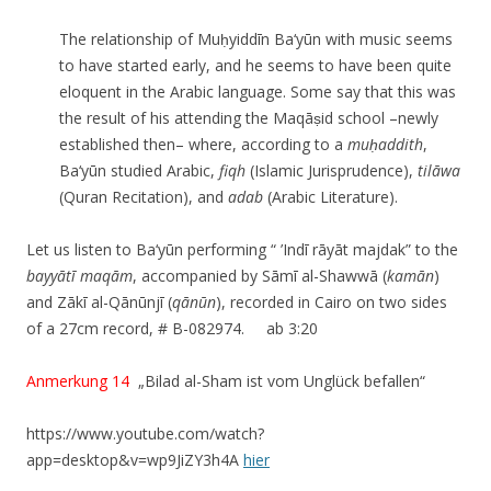
The relationship of Muḥyiddīn Ba‘yūn with music seems
to have started early, and he seems to have been quite
eloquent in the Arabic language. Some say that this was
the result of his attending the Maqāṣid school –newly
established then– where, according to a
mu
ḥaddith
,
Ba‘yūn studied Arabic,
fiqh
(Islamic Jurisprudence),
til
ā
wa
(Quran Recitation), and
adab
(Arabic Literature).
Let us listen to Ba‘yūn performing “ ’Indī rāyāt majdak” to the
bayyātī maqām
, accompanied by Sāmī al-Shawwā (
kamān
)
and Zākī al-Qānūnjī (
qān
ūn
), recorded in Cairo on two sides
of a 27cm record, # B-082974. ab 3:20
Anmerkung 14
„Bilad al-Sham ist vom Unglück befallen“
https://www.youtube.com/watch?
app=desktop&v=wp9JiZY3h4A
hier