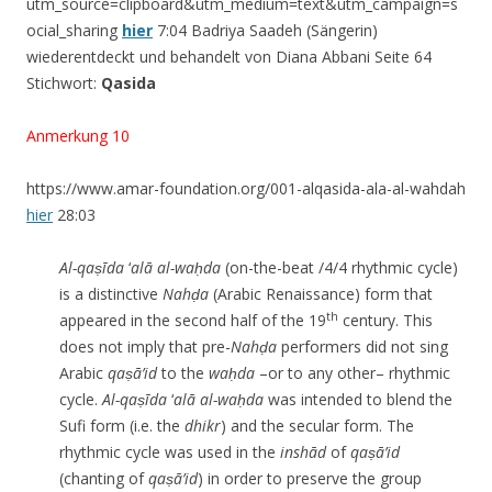
utm_source=clipboard&utm_medium=text&utm_campaign=s
ocial_sharing
hier
7:04 Badriya Saadeh (Sängerin)
wiederentdeckt und behandelt von Diana Abbani Seite 64
Stichwort:
Qasida
Anmerkung 10
https://www.amar-foundation.org/001-alqasida-ala-al-wahdah
hier
28:03
Al-qaṣīda
‘
al
ā
al-waḥda
(on-the-beat /4/4 rhythmic cycle)
is a distinctive
Nahḍa
(Arabic Renaissance) form that
th
appeared in the second half of the 19
century. This
does not imply that pre-
Nahḍa
performers did not sing
Arabic
qaṣā’id
to the
waḥda
–or to any other– rhythmic
cycle.
Al-qaṣīda
‘
al
ā
al-waḥda
was intended to blend the
Sufi form (i.e. the
dhikr
) and the secular form. The
rhythmic cycle was used in the
insh
ā
d
of
qaṣā’id
(chanting of
qaṣā’id
) in order to preserve the group