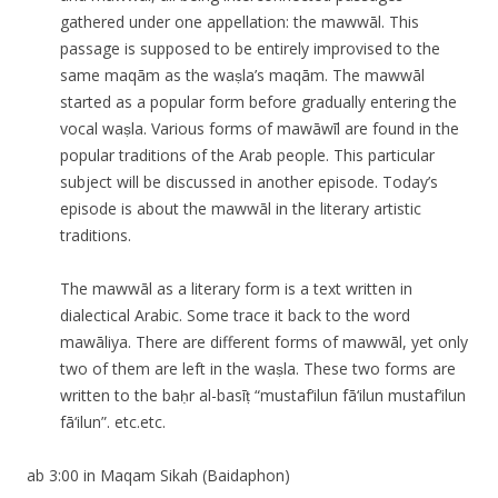
gathered under one appellation: the mawwāl. This
passage is supposed to be entirely improvised to the
same maqām as the waṣla’s maqām. The mawwāl
started as a popular form before gradually entering the
vocal waṣla. Various forms of mawāwīl are found in the
popular traditions of the Arab people. This particular
subject will be discussed in another episode. Today’s
episode is about the mawwāl in the literary artistic
traditions.
The mawwāl as a literary form is a text written in
dialectical Arabic. Some trace it back to the word
mawāliya. There are different forms of mawwāl, yet only
two of them are left in the waṣla. These two forms are
written to the baḥr al-basīṭ “mustaf‘ilun fā‘ilun mustaf‘ilun
fā‘ilun”. etc.etc.
ab 3:00 in Maqam Sikah (Baidaphon)