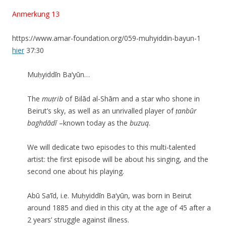
Anmerkung 13
https://www.amar-foundation.org/059-muhyiddin-bayun-1
hier
37:30
Muḥyiddīn Ba‘yūn…
The
mu
ṭrib
of Bilād al-Shām and a star who shone in
Beirut’s sky, as well as an unrivalled player of
ṭanb
ū
r
baghdādī
–known today as the
buzuq
.
We will dedicate two episodes to this multi-talented
artist: the first episode will be about his singing, and the
second one about his playing.
Abū Sa‘īd, i.e. Muḥyiddīn Ba‘yūn, was born in Beirut
around 1885 and died in this city at the age of 45 after a
2 years’ struggle against illness.