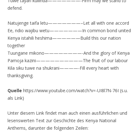
Tuwe tayari kuilinda———————-Firm may we stand to
defend.
Natujenge taifa letu———————–Let all with one accord
Ee, ndio wajibu wetu———————In common bond united
Kenya istahili heshima——————Build this our nation
together
Tuungane mikono————————-And the glory of Kenya
Pamoja kazini——————————The fruit of our labour
Kila siku tuwe na shukrani————-Fill every heart with
thanksgiving.
Quelle
https://www.youtube.com/watch?v=-UI8l7N-76I (s.u.
als Link)
Unter diesem Link findet man auch einen ausführlichen und
lesenswerten Text zur Geschichte des Kenya National
Anthems, darunter die folgenden Zeilen: