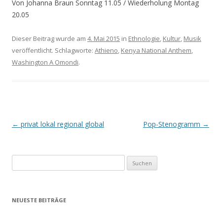
Von Johanna Braun Sonntag 11.05 / Wiederholung Montag
20.05
Dieser Beitrag wurde am
4. Mai 2015
in
Ethnologie
,
Kultur
,
Musik
veröffentlicht. Schlagworte:
Athieno
,
Kenya National Anthem
,
Washington A Omondi
.
Beitrags-
←
privat lokal regional global
Pop-Stenogramm
→
Navigation
S
u
c
h
NEUESTE BEITRÄGE
e
n