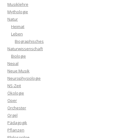
Musiklehre
Mythologie
Natur
Heimat
Leben
Biographisches
Naturwissenschaft
Biologie
Nepal
Neue Musik
Neurophysiologie
NS-Zeit
Ökologie
Oper
Orchester
Orgel
Pädagogik
Pflanzen
Philosophie