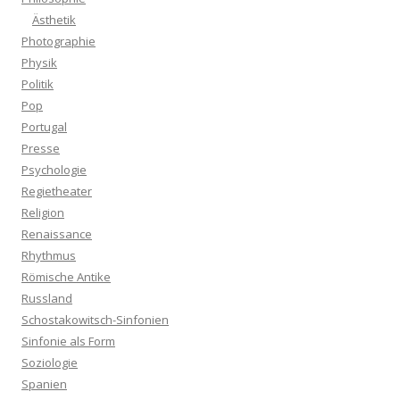
Ästhetik
Photographie
Physik
Politik
Pop
Portugal
Presse
Psychologie
Regietheater
Religion
Renaissance
Rhythmus
Römische Antike
Russland
Schostakowitsch-Sinfonien
Sinfonie als Form
Soziologie
Spanien