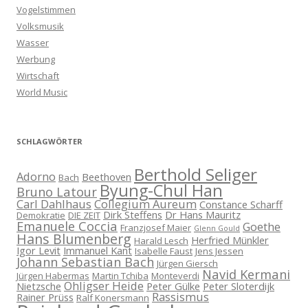
Vogelstimmen
Volksmusik
Wasser
Werbung
Wirtschaft
World Music
SCHLAGWÖRTER
Berthold Seliger
Adorno
Beethoven
Bach
Byung-Chul Han
Bruno Latour
Carl Dahlhaus
Collegium Aureum
Constance Scharff
Dirk Steffens
Dr Hans Mauritz
Demokratie
DIE ZEIT
Emanuele Coccia
Goethe
Franzjosef Maier
Glenn Gould
Hans Blumenberg
Herfried Münkler
Harald Lesch
Igor Levit
Immanuel Kant
Isabelle Faust
Jens Jessen
Johann Sebastian Bach
Jürgen Giersch
Navid Kermani
Jürgen Habermas
Martin Tchiba
Monteverdi
Ohligser Heide
Nietzsche
Peter Gülke
Peter Sloterdijk
Rassismus
Rainer Prüss
Ralf Konersmann