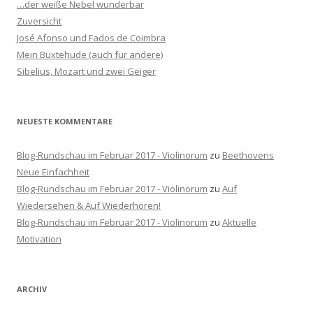
…der weiße Nebel wunderbar
n
Zuversicht
a
José Afonso und Fados de Coimbra
c
Mein Buxtehude (auch für andere)
h
Sibelius, Mozart und zwei Geiger
:
NEUESTE KOMMENTARE
Blog-Rundschau im Februar 2017 - Violinorum
zu
Beethovens
Neue Einfachheit
Blog-Rundschau im Februar 2017 - Violinorum
zu
Auf
Wiedersehen & Auf Wiederhören!
Blog-Rundschau im Februar 2017 - Violinorum
zu
Aktuelle
Motivation
ARCHIV