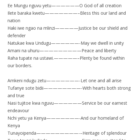
Ee Mungu nguvu yetu——————O God of all creation
Ilete baraka kwetu———————–Bless this our land and
nation
Haki iwe ngao na mlinzi—————Justice be our shield and
defender
Natukae kwa Undugu——————-May we dwell in unity
Amani na uhuru—————————Peace and liberty
Raha tupate na ustawi.—————–Plenty be found within
our borders.
Amkeni ndugu zetu———————-Let one and all arise
Tufanye sote bidii————————-With hearts both strong
and true
Nasi tujitoe kwa nguvu——————Service be our earnest
endeavour
Nchi yetu ya Kenya———————-And our homeland of
Kenya
Tunayoipenda—————————-
­–Heritage of splendour