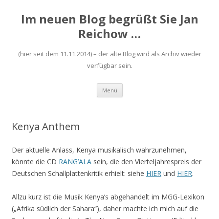
Im neuen Blog begrüßt Sie Jan
Reichow …
(hier seit dem 11.11.2014) – der alte Blog wird als Archiv wieder
verfügbar sein.
Zum
Menü
Inhalt
springen
Kenya Anthem
Der aktuelle Anlass, Kenya musikalisch wahrzunehmen,
könnte die CD
RANG’ALA
sein, die den Vierteljahrespreis der
Deutschen Schallplattenkritik erhielt: siehe
HIER
und
HIER
.
Allzu kurz ist die Musik Kenya’s abgehandelt im MGG-Lexikon
(„Afrika südlich der Sahara“), daher machte ich mich auf die