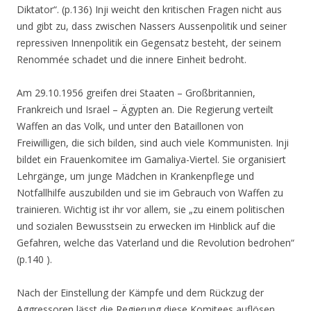
Diktator
“. (p.136) Inji weicht den kritischen Fragen nicht aus
und gibt zu, dass zwischen Nassers Aussenpolitik und seiner
repressiven Innenpolitik ein Gegensatz besteht, der seinem
Renommée schadet und die innere Einheit bedroht.
Am 29.10.1956 greifen drei Staaten – Großbritannien,
Frankreich und Israel – Ägypten an. Die Regierung verteilt
Waffen an das Volk, und unter den Bataillonen von
Freiwilligen, die sich bilden, sind auch viele Kommunisten. Inji
bildet ein Frauenkomitee im Gamaliya-Viertel. Sie organisiert
Lehrgänge, um junge Mädchen in Krankenpflege und
Notfallhilfe auszubilden und sie im Gebrauch von Waffen zu
trainieren. Wichtig ist ihr vor allem, sie „
zu einem politischen
und sozialen Bewusstsein zu erwecken im Hinblick auf die
Gefahren, welche das Vaterland und die Revolution bedrohen“
(p.140 ).
Nach der Einstellung der Kämpfe und dem Rückzug der
Aggressoren lässt die Regierung diese Komitees auflösen,