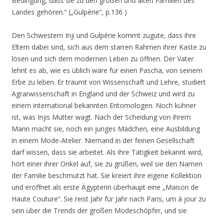
Bedingung, dass sie zu den großen und alten Familien des
Landes gehören.“
(„Gulpérie“, p.136 )
Den Schwestern Inji und Gulpérie kommt zugute, dass ihre
Eltern dabei sind, sich aus dem starren Rahmen ihrer Kaste zu
lösen und sich dem modernen Leben zu öffnen. Der Vater
lehnt es ab, wie es üblich wäre für einen Pascha, von seinem
Erbe zu leben. Er träumt von Wissenschaft und Lehre, studiert
Agrarwissenschaft in England und der Schweiz und wird zu
einem international bekannten Entomologen. Noch kühner
ist, was Injis Mutter wagt. Nach der Scheidung von ihrem
Mann macht sie, noch ein junges Mädchen, eine Ausbildung
in einem Mode-Atelier. Niemand in der feinen Gesellschaft
darf wissen, dass sie arbeitet. Als ihre Tätigkeit bekannt wird,
hört einer ihrer Onkel auf, sie zu grüßen, weil sie den Namen
der Familie beschmutzt hat. Sie kreiert ihre eigene Kollektion
und eröffnet als erste Ägypterin überhaupt eine „Maison de
Haute Couture“. Sie reist Jahr für Jahr nach Paris, um à jour zu
sein über die Trends der großen Modeschöpfer, und sie