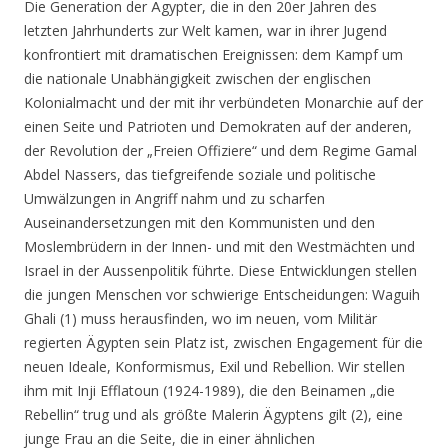
Die Generation der Ägypter, die in den 20er Jahren des
letzten Jahrhunderts zur Welt kamen, war in ihrer Jugend
konfrontiert mit dramatischen Ereignissen: dem Kampf um
die nationale Unabhängigkeit zwischen der englischen
Kolonialmacht und der mit ihr verbündeten Monarchie auf der
einen Seite und Patrioten und Demokraten auf der anderen,
der Revolution der „Freien Offiziere“ und dem Regime Gamal
Abdel Nassers, das tiefgreifende soziale und politische
Umwälzungen in Angriff nahm und zu scharfen
Auseinandersetzungen mit den Kommunisten und den
Moslembrüdern in der Innen- und mit den Westmächten und
Israel in der Aussenpolitik führte. Diese Entwicklungen stellen
die jungen Menschen vor schwierige Entscheidungen: Waguih
Ghali (1) muss herausfinden, wo im neuen, vom Militär
regierten Ägypten sein Platz ist, zwischen Engagement für die
neuen Ideale, Konformismus, Exil und Rebellion. Wir stellen
ihm mit Inji Efflatoun (1924-1989), die den Beinamen „die
Rebellin“ trug und als größte Malerin Ägyptens gilt (2), eine
junge Frau an die Seite, die in einer ähnlichen