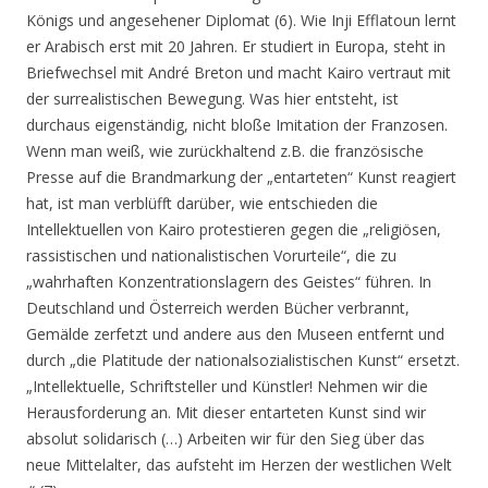
Königs und angesehener Diplomat (6). Wie Inji Efflatoun lernt
er Arabisch erst mit 20 Jahren. Er studiert in Europa, steht in
Briefwechsel mit André Breton und macht Kairo vertraut mit
der surrealistischen Bewegung. Was hier entsteht, ist
durchaus eigenständig, nicht bloße Imitation der Franzosen.
Wenn man weiß, wie zurückhaltend z.B. die französische
Presse auf die Brandmarkung der „entarteten“ Kunst reagiert
hat, ist man verblüfft darüber, wie entschieden die
Intellektuellen von Kairo protestieren gegen die „
religiösen,
rassistischen und nationalistischen Vorurteile
“, die zu
„
wahrhaften Konzentrationslagern des Geistes
“ führen. In
Deutschland und Österreich werden Bücher verbrannt,
Gemälde zerfetzt und andere aus den Museen entfernt und
durch „
die Platitude der nationalsozialistischen Kunst“
ersetzt.
„
Intellektuelle, Schriftsteller und Künstler! Nehmen wir die
Herausforderung an. Mit dieser entarteten Kunst sind wir
absolut solidarisch (…) Arbeiten wir für den Sieg über das
neue Mittelalter, das aufsteht im Herzen der westlichen Welt