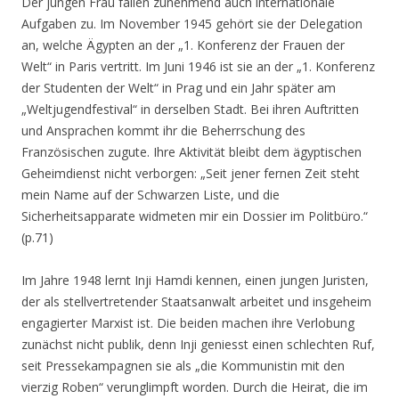
Der jungen Frau fallen zunehmend auch internationale
Aufgaben zu. Im November 1945 gehört sie der Delegation
an, welche Ägypten an der „1. Konferenz der Frauen der
Welt“ in Paris vertritt. Im Juni 1946 ist sie an der „1. Konferenz
der Studenten der Welt“ in Prag und ein Jahr später am
„Weltjugendfestival“ in derselben Stadt. Bei ihren Auftritten
und Ansprachen kommt ihr die Beherrschung des
Französischen zugute. Ihre Aktivität bleibt dem ägyptischen
Geheimdienst nicht verborgen
: „Seit jener fernen Zeit steht
mein Name auf der Schwarzen Liste, und die
Sicherheitsapparate widmeten mir ein Dossier im Politbüro.“
(p.71)
Im Jahre 1948 lernt Inji Hamdi kennen, einen jungen Juristen,
der als stellvertretender Staatsanwalt arbeitet und insgeheim
engagierter Marxist ist. Die beiden machen ihre Verlobung
zunächst nicht publik, denn Inji geniesst einen schlechten Ruf,
seit Pressekampagnen sie als „die Kommunistin mit den
vierzig Roben“ verunglimpft worden. Durch die Heirat, die im