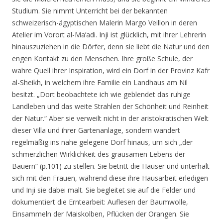
Studium. Sie nimmt Unterricht bei der bekannten
schweizerisch-ägyptischen Malerin Margo Veillon in deren
Atelier im Vorort al-Ma’adi. Inji ist glücklich, mit ihrer Lehrerin
hinauszuziehen in die Dörfer, denn sie liebt die Natur und den
engen Kontakt zu den Menschen. Ihre große Schule, der
wahre Quell ihrer Inspiration, wird ein Dorf in der Provinz Kafr
al-Sheikh, in welchem ihre Familie ein Landhaus am Nil
besitzt.
„Dort beobachtete ich wie geblendet das ruhige
Landleben und das weite Strahlen der Schönheit und Reinheit
der Natur.“
Aber sie verweilt nicht in der aristokratischen Welt
dieser Villa und ihrer Gartenanlage, sondern wandert
regelmäßig ins nahe gelegene Dorf hinaus, um sich
„der
schmerzlichen Wirklichkeit des grausamen Lebens der
Bauern“ (p.101)
zu stellen. Sie betritt die Häuser und unterhält
sich mit den Frauen, während diese ihre Hausarbeit erledigen
und Inji sie dabei malt. Sie begleitet sie auf die Felder und
dokumentiert die Erntearbeit: Auflesen der Baumwolle,
Einsammeln der Maiskolben, Pflücken der Orangen. Sie