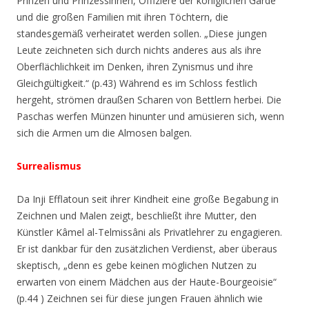
Prinzen und Prinzessinnen, Offiziere der königlichen Garde
und die großen Familien mit ihren Töchtern, die
standesgemäß verheiratet werden sollen.
„Diese jungen
Leute zeichneten sich durch nichts anderes aus als ihre
Oberflächlichkeit im Denken, ihren Zynismus
und ihre
Gleichgültigkeit.“
(p.
43) Während es im Schloss festlich
hergeht, strömen draußen Scharen von Bettlern herbei. Die
Paschas werfen Münzen hinunter und amüsieren sich, wenn
sich die Armen um die Almosen balgen.
Surrealismus
Da Inji Efflatoun seit ihrer Kindheit eine große Begabung in
Zeichnen und Malen zeigt, beschließt ihre Mutter, den
Künstler Kâmel al-Telmissâni als Privatlehrer zu engagieren.
Er ist dankbar für den zusätzlichen Verdienst, aber überaus
skeptisch,
„denn es gebe keinen möglichen Nutzen zu
erwarten von einem Mädchen aus der Haute-Bourgeoisie“
(p.44 ) Zeichnen sei für diese jungen Frauen ähnlich wie