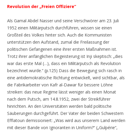
Revolution der „Freien Offiziere“
Als Gamal Abdel Nasser und seine Verschwörer am 23. Juli
1952 einen Militärputsch durchführen, wissen sie einen
Großteil des Volkes hinter sich. Auch die Kommunisten
unterstützen den Aufstand, zumal die Freilassung der
politischen Gefangenen eine ihrer ersten Maßnahmen ist.
Trotz ihrer anfänglichen Begeisterung ist Inji skeptisch:
„dies
war das erste Mal (…), dass ein Militärputsch als Revolution
bezeichnet wurde.“ (p.125)
Dass die Bewegung sich rasch in
eine antidemokratische Richtung entwickelt, wird sichtbar, als
die Fabrikarbeiter von Kafr al-Dawar für bessere Löhne
streiken: das neue Regime lässt weniger als einen Monat
nach dem Putsch, am 14.8.1952, zwei der Streikführer
hinrichten. An den Universitäten werden bald politische
Säuberungen durchgeführt. Der Vater der beiden Schwestern
Efflatoun demissioniert:
„Was wird aus unserem Land werden
mit dieser Bande von Ignoranten in Uniform?“
(„Gulpérie“,