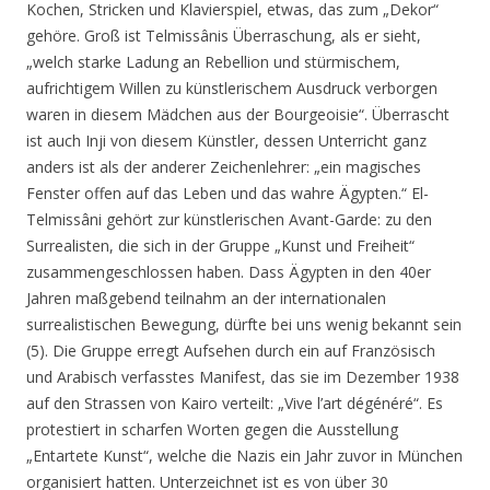
Kochen, Stricken und Klavierspiel, etwas, das zum „Dekor“
gehöre. Groß ist Telmissânis Überraschung, als er sieht,
„welch starke Ladung an Rebellion und stürmischem,
aufrichtigem Willen zu künstlerischem Ausdruck verborgen
waren in diesem Mädchen aus der Bourgeoisie“.
Überrascht
ist auch Inji von diesem Künstler, dessen Unterricht ganz
anders ist als der anderer Zeichenlehrer:
„ein magisches
Fenster offen auf das Leben und das wahre Ägypten
.“ El-
Telmissâni gehört zur künstlerischen Avant-Garde: zu den
Surrealisten, die sich in der Gruppe „Kunst und Freiheit“
zusammengeschlossen haben. Dass Ägypten in den 40er
Jahren maßgebend teilnahm an der internationalen
surrealistischen Bewegung, dürfte bei uns wenig bekannt sein
(5). Die Gruppe erregt Aufsehen durch ein auf Französisch
und Arabisch verfasstes Manifest, das sie im Dezember 1938
auf den Strassen von Kairo verteilt: „
Vive l’art dégénéré
“. Es
protestiert in scharfen Worten gegen die Ausstellung
„Entartete Kunst“, welche die Nazis ein Jahr zuvor in München
organisiert hatten. Unterzeichnet ist es von über 30