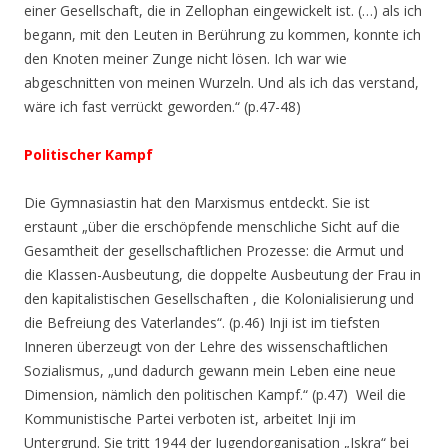
einer Gesellschaft, die in Zellophan
eingewickelt ist. (…) als ich
begann, mit den Leuten in Berührung zu kommen, konnte ich
den Knoten meiner Zunge nicht lösen. Ich war wie
abgeschnitten von meinen Wurzeln. Und als ich das verstand,
wäre ich fast verrückt geworden.“ (p.47-48)
Politischer Kampf
Die Gymnasiastin hat den Marxismus entdeckt. Sie ist
erstaunt
„über die erschöpfende menschliche Sicht auf die
Gesamtheit der gesellschaftlichen Prozesse: die Armut und
die Klassen-Ausbeutung, die doppelte Ausbeutung der Frau in
den kapitalistischen Gesellschaften , die Kolonialisierung und
die Befreiung des Vaterlandes“.
(p.46) Inji ist im tiefsten
Inneren überzeugt von der Lehre des wissenschaftlichen
Sozialismus,
„und dadurch gewann mein Leben eine neue
Dimension, nämlich den politischen Kampf.“ (p.47)
Weil die
Kommunistische Partei verboten ist, arbeitet Inji im
Untergrund. Sie tritt 1944 der Jugendorganisation „Iskra“ bei