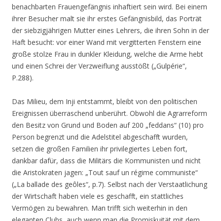
benachbarten Frauengefängnis inhaftiert sein wird. Bei einem
ihrer Besucher malt sie ihr erstes Gefängnisbild, das Porträt
der siebzigjährigen Mutter eines Lehrers, die ihren Sohn in der
Haft besucht: vor einer Wand mit vergitterten Fenstern eine
große stolze Frau in dunkler Kleidung, welche die Arme hebt
und einen Schrei der Verzweiflung ausstößt („Gulpérie“,
P.288).
Das Milieu, dem Inji entstammt, bleibt von den politischen
Ereignissen überraschend unberührt. Obwohl die Agrarreform
den Besitz von Grund und Boden auf 200 „feddans“ (10) pro
Person begrenzt und die Adelstitel abgeschafft wurden,
setzen die großen Familien ihr privilegiertes Leben fort,
dankbar dafür, dass die Militärs die Kommunisten und nicht
die Aristokraten jagen:
„Tout sauf un régime communiste“
(„La ballade des geôles“, p.7). Selbst nach der Verstaatlichung
der Wirtschaft haben viele es geschafft, ein stattliches
Vermögen zu bewahren. Man trifft sich weiterhin in den
eleganten Clubs, auch wenn man die Promiskuität mit dem