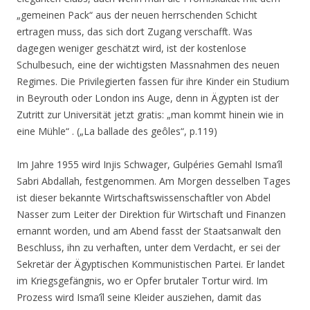
„gemeinen Pack“
aus der neuen herrschenden Schicht
ertragen muss, das sich dort Zugang verschafft. Was
dagegen weniger geschätzt wird, ist der kostenlose
Schulbesuch, eine der wichtigsten Massnahmen des neuen
Regimes. Die Privilegierten fassen für ihre Kinder ein Studium
in Beyrouth oder London ins Auge, denn in Ägypten ist der
Zutritt zur Universität jetzt gratis:
„man kommt hinein wie in
eine Mühle“
. („La ballade des geôles“, p.119)
Im Jahre 1955 wird Injis Schwager, Gulpéries Gemahl Isma’îl
Sabri Abdallah, festgenommen. Am Morgen desselben Tages
ist dieser bekannte Wirtschaftswissenschaftler von Abdel
Nasser zum Leiter der Direktion für Wirtschaft und Finanzen
ernannt worden, und am Abend fasst der
Staatsanwalt den
Beschluss, ihn zu verhaften, unter dem Verdacht, er sei der
Sekretär der Ägyptischen Kommunistischen Partei. Er landet
im Kriegsgefängnis, wo er Opfer brutaler Tortur wird. Im
Prozess wird Isma’îl seine Kleider ausziehen, damit das