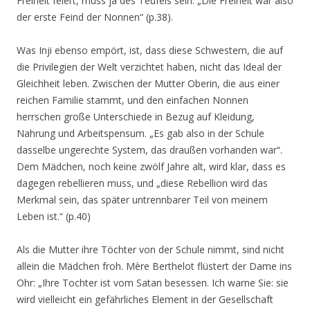
Freiheit feiert, muss ja des Teufels sein:
„Die Freiheit war also
der erste Feind der Nonnen“
(p.38).
Was Inji ebenso empört, ist, dass diese Schwestern, die auf
die Privilegien der Welt verzichtet haben, nicht das Ideal der
Gleichheit leben. Zwischen der Mutter Oberin, die aus einer
reichen Familie stammt, und den einfachen Nonnen
herrschen große Unterschiede in Bezug auf Kleidung,
Nahrung und Arbeitspensum.
„Es gab also in der Schule
dasselbe ungerechte System, das draußen vorhanden war“
.
Dem Mädchen, noch keine zwölf Jahre alt, wird klar, dass es
dagegen rebellieren muss, und
„diese Rebellion wird das
Merkmal sein, das später untrennbarer Teil von meinem
Leben ist.“
(p.40)
Als die Mutter ihre Töchter von der Schule nimmt, sind nicht
allein die Mädchen froh. Mère Berthelot flüstert der Dame ins
Ohr:
„Ihre Tochter ist vom Satan besessen. Ich warne Sie: sie
wird vielleicht ein gefährliches Element in der Gesellschaft